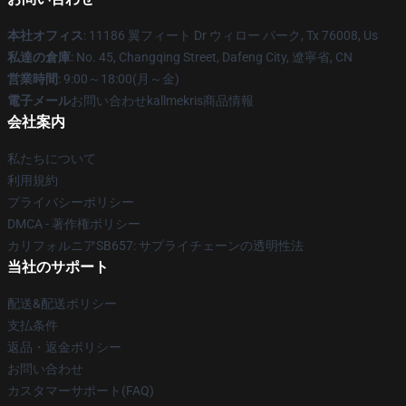
本社オフィス
: 11186 翼フィート Dr ウィロー パーク, Tx 76008, Us
私達の倉庫
: No. 45, Changqing Street, Dafeng City, 遼寧省, CN
営業時間
: 9:00～18:00(月～金)
電子メール
お問い合わせkallmekris商品情報
会社案内
私たちについて
利用規約
プライバシーポリシー
DMCA - 著作権ポリシー
カリフォルニアSB657: サプライチェーンの透明性法
当社のサポート
配送&配送ポリシー
支払条件
返品・返金ポリシー
お問い合わせ
カスタマーサポート(FAQ)