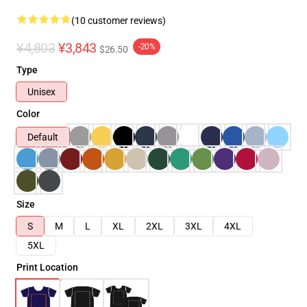
(10 customer reviews)
¥4,803
¥3,843
-20%
$26.50
Type
Unisex
Color
Default
Size
S
M
L
XL
2XL
3XL
4XL
5XL
Print Location