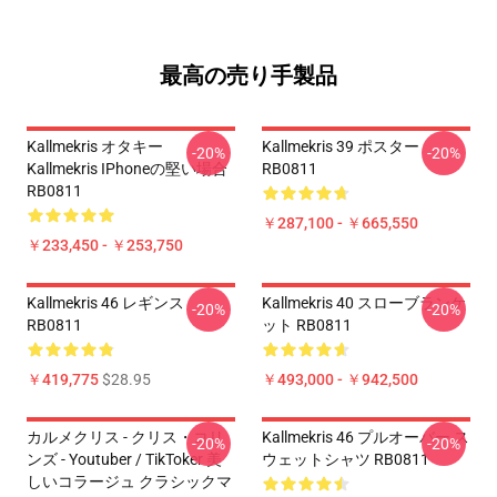
最高の売り手製品
Kallmekris オタキー
Kallmekris 39 ポスター
-20%
-20%
Kallmekris IPhoneの堅い場合
RB0811
RB0811
￥287,100 - ￥665,550
￥233,450 - ￥253,750
Kallmekris 46 レギンス
Kallmekris 40 スローブランケ
-20%
-20%
RB0811
ット RB0811
￥419,775
$28.95
￥493,000 - ￥942,500
カルメクリス - クリス・コリ
Kallmekris 46 プルオーバー ス
-20%
-20%
ンズ - Youtuber / TikToker 美
ウェットシャツ RB0811
しいコラージュ クラシックマ