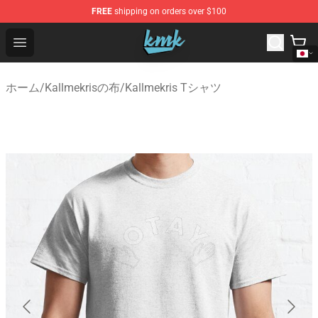
FREE
shipping on orders over $100
KallMeKris Store - Official KallMeKris Merchandise Shop
Open menu
ホーム
/
Kallmekrisの布
/
Kallmekris Tシャツ