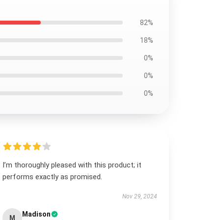
82%
18%
0%
0%
0%
I’m thoroughly pleased with this product; it
performs exactly as promised.
Nov 29, 2024
Madison
M