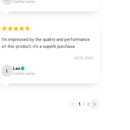
Verified owner
I’m impressed by the quality and performance
of this product; it’s a superb purchase.
Jul 20, 2024
Leo
L
Verified owner
1
/
2