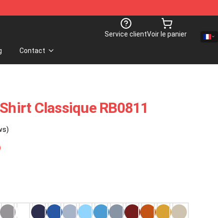
Service client
Voir le panier
g
Contact
-Shirt Classique RB0811
ws)