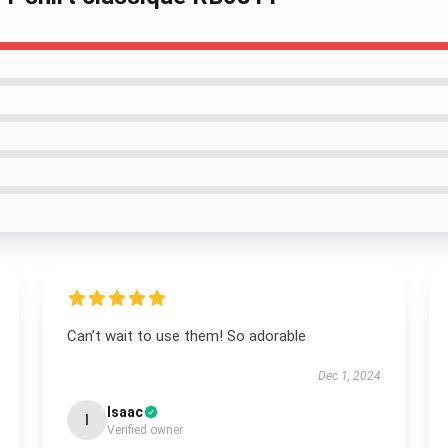
Can’t wait to use them! So adorable
Dec 1, 2024
Isaac
I
Verified owner