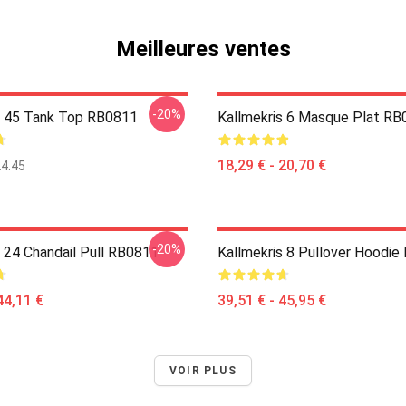
Meilleures ventes
-20%
s 45 Tank Top RB0811
Kallmekris 6 Masque Plat R
18,29 € - 20,70 €
4.45
-20%
s 24 Chandail Pull RB0811
Kallmekris 8 Pullover Hoodi
44,11 €
39,51 € - 45,95 €
VOIR PLUS