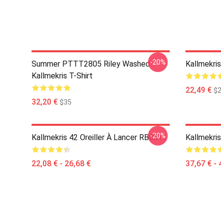
-20%
Summer PTTT2805 Riley Washed
Kallmekri
Kallmekris T-Shirt
22,49 €
$2
32,20 €
$35
-20%
Kallmekris 42 Oreiller À Lancer RB0811
Kallmekri
22,08 € - 26,68 €
37,67 € - 