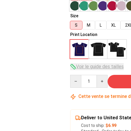
Size
S
M
L
XL
2X
Print Location
Voir le guide des tailles
Quantity
Cette vente se termine 
Deliver to United Stat
Cost to ship:
$6.99