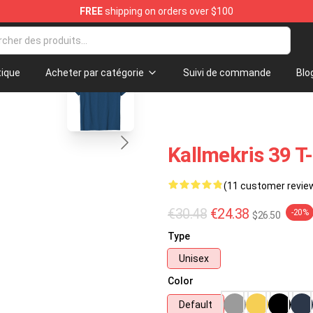
FREE
shipping on orders over $100
op
blank template
ique
Acheter par catégorie
Suivi de commande
Blo
Kallmekris 39 T
(11 customer revie
€30.48
€24.38
-20%
$26.50
Type
Unisex
Color
Default