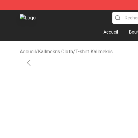
KallMeKris Store - Official KallMeKris Merchandise Sh
Accueil
Bout
Accueil
/
Kallmekris Cloth
/
T-shirt Kallmekris