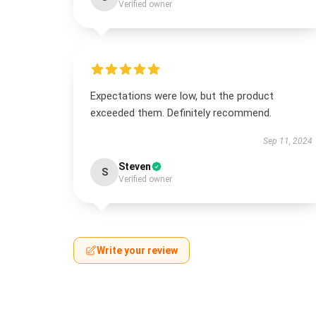
Verified owner
Expectations were low, but the product
exceeded them. Definitely recommend.
Sep 11, 2024
Steven
S
Verified owner
Write your review