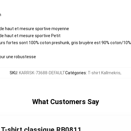
n
de haut et mesure sportive moyenne
de haut et mesure sportive Petit
leurs fortes sont 100% coton preshunk, gris bruyère est 90% coton/10
our une robustesse
SKU
:
KARRSK-73688-DEFAULT
Catégories
:
T-shirt Kallmekris
,
What Customers Say
9 T-shirt classique RB0811