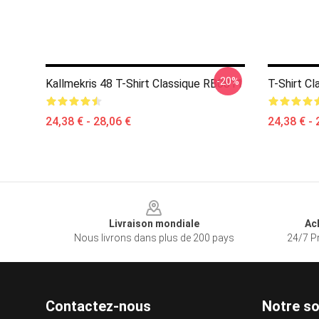
-20%
Kallmekris 48 T-Shirt Classique RB0811
T-Shirt C
24,38 € - 28,06 €
24,38 € - 
Footer
Livraison mondiale
Ac
Nous livrons dans plus de 200 pays
24/7 Pr
Contactez-nous
Notre so