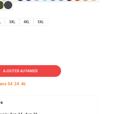
L
3XL
4XL
5XL
AJOUTER AU PANIER
dans
04
:
24
:
45
es