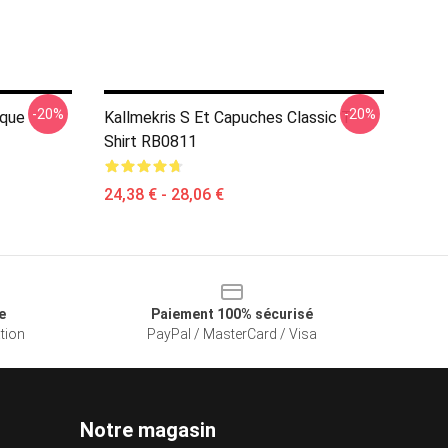
-20%
-20%
ique
Kallmekris S Et Capuches Classic T-
Shirt RB0811
24,38 € - 28,06 €
e
Paiement 100% sécurisé
ation
PayPal / MasterCard / Visa
Notre magasin