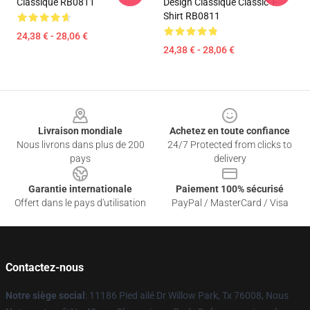
Classique RB0811
Design Classique Classic T-
Shirt RB0811
24,38 € - 28,06 €
24,38 € - 28,06 €
Footer
Livraison mondiale
Achetez en toute confiance
Nous livrons dans plus de 200
24/7 Protected from clicks to
pays
delivery
Garantie internationale
Paiement 100% sécurisé
Offert dans le pays d'utilisation
PayPal / MasterCard / Visa
Contactez-nous
Notre siège social
: 11186 Pied ailé Dr Willow Park, Tx 76008, Nous