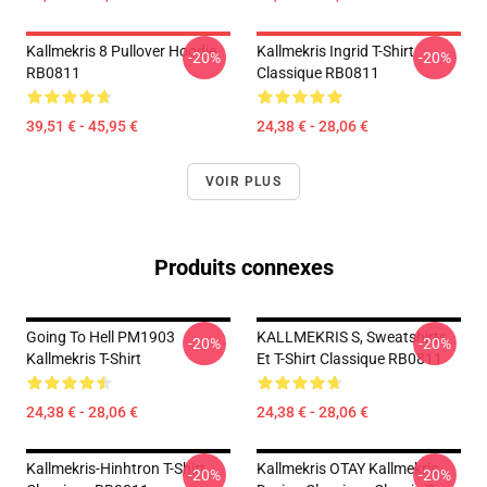
Kallmekris 8 Pullover Hoodie
Kallmekris Ingrid T-Shirt
-20%
-20%
RB0811
Classique RB0811
39,51 € - 45,95 €
24,38 € - 28,06 €
VOIR PLUS
Produits connexes
Going To Hell PM1903
KALLMEKRIS S, Sweatshirts
-20%
-20%
Kallmekris T-Shirt
Et T-Shirt Classique RB0811
24,38 € - 28,06 €
24,38 € - 28,06 €
Kallmekris-Hinhtron T-Shirt
Kallmekris OTAY Kallmekris
-20%
-20%