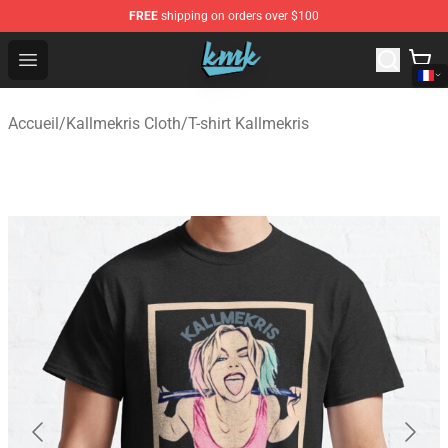
FREE
shipping on orders over $100
KallMeKris Store - Official KallMeKris Merchandise Shop
Open menu
Accueil
/
Kallmekris Cloth
/
T-shirt Kallmekris