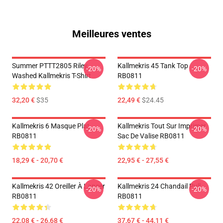
Meilleures ventes
Summer PTTT2805 Riley
Kallmekris 45 Tank Top
-20%
-20%
Washed Kallmekris T-Shirt
RB0811
32,20 €
$35
22,49 €
$24.45
Kallmekris 6 Masque Plat
Kallmekris Tout Sur Imprimer
-20%
-20%
RB0811
Sac De Valise RB0811
18,29 € - 20,70 €
22,95 € - 27,55 €
Kallmekris 42 Oreiller À Lancer
Kallmekris 24 Chandail Pull
-20%
-20%
RB0811
RB0811
22,08 € - 26,68 €
37,67 € - 44,11 €