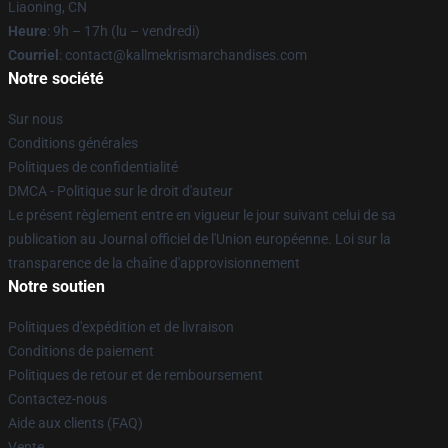
Liaoning, CN
Heure
: 9h – 17h (lu – vendredi)
Courriel
: contact@kallmekrismarchandises.com
Notre société
Sur nous
Conditions générales
Politiques de confidentialité
DMCA - Politique sur le droit d'auteur
Le présent règlement entre en vigueur le jour suivant celui de sa
publication au Journal officiel de l'Union européenne. Loi sur la
transparence de la chaîne d'approvisionnement
Notre soutien
Politiques d'expédition et de livraison
Conditions de paiement
Politiques de retour et de remboursement
Contactez-nous
Aide aux clients (FAQ)
Vente