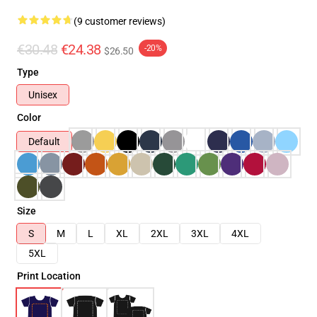
(9 customer reviews)
€30.48
€24.38
-20%
$26.50
Type
Unisex
Color
Default
Size
S
M
L
XL
2XL
3XL
4XL
5XL
Print Location