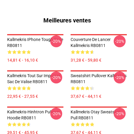
Meilleures ventes
Kallmekris IPhone Tough Case
Couverture De Lancer
-20%
-20%
RB0811
Kallmekris RB0811
14,81 € - 16,10 €
31,28 € - 59,80 €
Kallmekris Tout Sur Imprimer
Sweatshirt Pullover Kallmekris
-20%
-20%
Sac De Valise RB0811
RB0811
22,95 € - 27,55 €
37,67 € - 44,11 €
Kallmekris-Hinhtron Pullover
Kallmekris Otay Sweatshirt
-20%
-20%
Hoodie RB0811
Pull RB0811
39,51 € - 45,95 €
37,67 € - 44,11 €