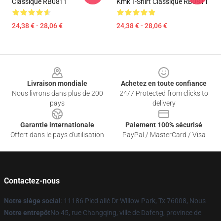
Classique RB0811
Kmk T-Shirt Classique RB0811
24,38 € - 28,06 €
24,38 € - 28,06 €
Footer
Livraison mondiale
Achetez en toute confiance
Nous livrons dans plus de 200
24/7 Protected from clicks to
pays
delivery
Garantie internationale
Paiement 100% sécurisé
Offert dans le pays d'utilisation
PayPal / MasterCard / Visa
Contactez-nous
Notre siège social
: 11186 Pied ailé Dr Willow Park, Tx 76008, Nous
Notre entrepôt
No 45, rue Changqing, ville de Dafeng, province de