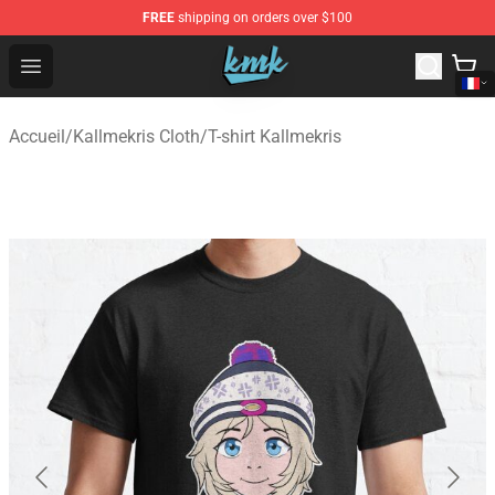
FREE
shipping on orders over $100
KallMeKris Store - Official KallMeKris Merchandise Shop
Open menu
Accueil
/
Kallmekris Cloth
/
T-shirt Kallmekris