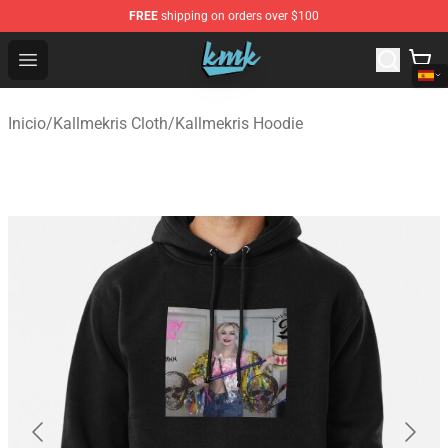
FREE
shipping on orders over $100
KallMeKris Store - Official KallMeKris Merchandise Shop
Open menu
Inicio
/
Kallmekris Cloth
/
Kallmekris Hoodie