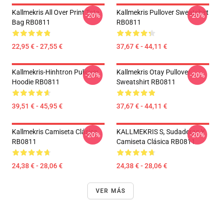
Kallmekris All Over Print Tote
Kallmekris Pullover Sweatshirt
-20%
-20%
Bag RB0811
RB0811
22,95 € - 27,55 €
37,67 € - 44,11 €
Kallmekris-Hinhtron Pullover
Kallmekris Otay Pullover
-20%
-20%
Hoodie RB0811
Sweatshirt RB0811
39,51 € - 45,95 €
37,67 € - 44,11 €
Kallmekris Camiseta Clásica
KALLMEKRIS S, Sudaderas Y
-20%
-20%
RB0811
Camiseta Clásica RB0811
24,38 € - 28,06 €
24,38 € - 28,06 €
VER MÁS