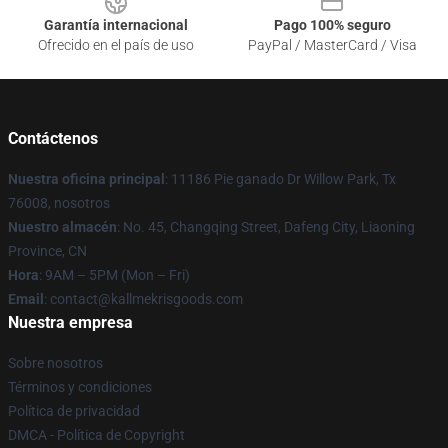
Garantía internacional
Pago 100% seguro
Ofrecido en el país de uso
PayPal / MasterCard / Visa
Contáctenos
Nuestra oficina principal
: 11186 Pie ganado Dr Willow Park, Tx
76008, nosotros
Nuestro almacén
: No. 45, Changqing Street, Dafeng City, Liaoning
Province, CN
Hora
: 9AM – 5PM (Mon – Fri)
Email
: contact@kallmekrisgoods.com
Nuestra empresa
Sobre nosotros
Términos y condiciones
Política de privacidad
DMCA - Política de Copyright