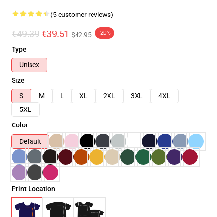
(5 customer reviews)
€49.39
€39.51
-20%
$42.95
Type
Unisex
Size
S
M
L
XL
2XL
3XL
4XL
5XL
Color
Default
Print Location