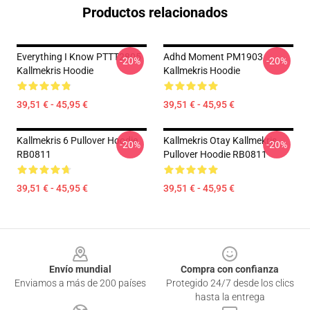
Productos relacionados
Everything I Know PTTT2805
Adhd Moment PM1903
-20%
-20%
Kallmekris Hoodie
Kallmekris Hoodie
39,51 € - 45,95 €
39,51 € - 45,95 €
Kallmekris 6 Pullover Hoodie
Kallmekris Otay Kallmekris
-20%
-20%
RB0811
Pullover Hoodie RB0811
39,51 € - 45,95 €
39,51 € - 45,95 €
Footer
Envío mundial
Compra con confianza
Enviamos a más de 200 países
Protegido 24/7 desde los clics
hasta la entrega