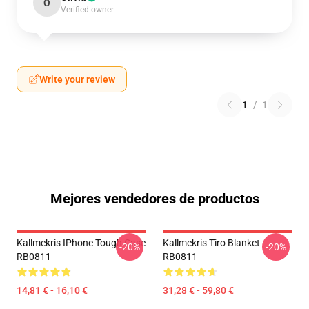
O
Verified owner
Write your review
1
/
1
Mejores vendedores de productos
Kallmekris IPhone Tough Case
Kallmekris Tiro Blanket
-20%
-20%
RB0811
RB0811
14,81 € - 16,10 €
31,28 € - 59,80 €