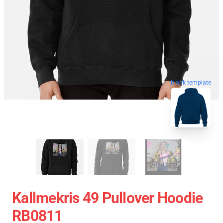
blank template
Kallmekris 49 Pullover Hoodie
RB0811