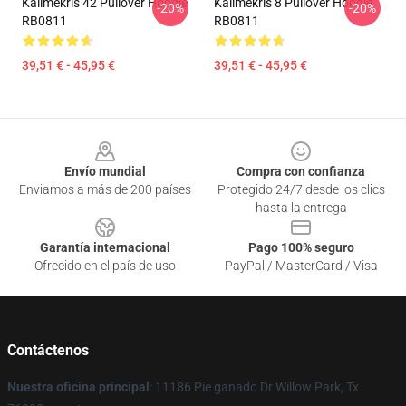
Kallmekris 42 Pullover Hoodie
Kallmekris 8 Pullover Hoodie
-20%
-20%
RB0811
RB0811
39,51 € - 45,95 €
39,51 € - 45,95 €
Footer
Envío mundial
Compra con confianza
Enviamos a más de 200 países
Protegido 24/7 desde los clics
hasta la entrega
Garantía internacional
Pago 100% seguro
Ofrecido en el país de uso
PayPal / MasterCard / Visa
Contáctenos
Nuestra oficina principal
: 11186 Pie ganado Dr Willow Park, Tx