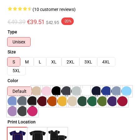
(10 customer reviews)
€49.39
€39.51
-20%
$42.95
Type
Unisex
Size
S
M
L
XL
2XL
3XL
4XL
5XL
Color
Default
Print Location