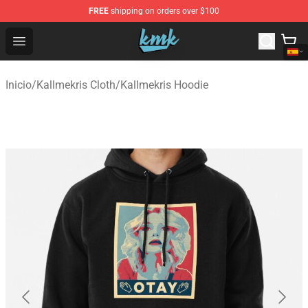
FREE
shipping on orders over $100
KallMeKris Store - Official KallMeKris Merchandise Shop
Open menu
Inicio
/
Kallmekris Cloth
/
Kallmekris Hoodie