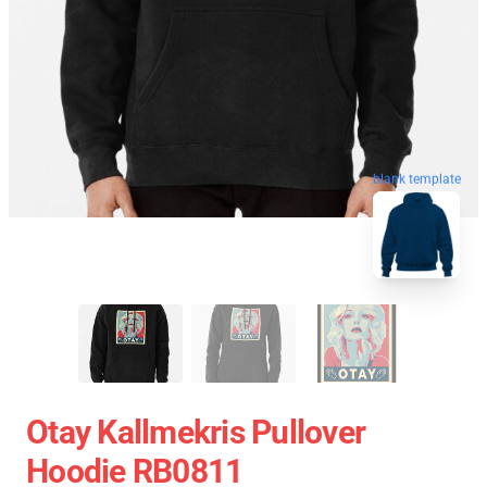
blank template
Otay Kallmekris Pullover
Hoodie RB0811