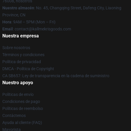
76008, nosotros
Nuestro almacén
: No. 45, Changqing Street, Dafeng City, Liaoning
Province, CN
Hora
: 9AM – 5PM (Mon – Fri)
Email
: contact@kallmekrisgoods.com
Nuestra empresa
Sobre nosotros
Términos y condiciones
Política de privacidad
DMCA - Política de Copyright
CA SB657: Ley de transparencia en la cadena de suministro
Nuestro apoyo
Políticas de envío
Condiciones de pago
Políticas de reembolso
Contáctenos
Ayuda al cliente (FAQ)
Mayorista