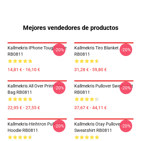
Mejores vendedores de productos
Kallmekris IPhone Tough Case
Kallmekris Tiro Blanket
-20%
-20%
RB0811
RB0811
14,81 € - 16,10 €
31,28 € - 59,80 €
Kallmekris All Over Print Tote
Kallmekris Pullover Sweatshirt
-20%
-20%
Bag RB0811
RB0811
22,95 € - 27,55 €
37,67 € - 44,11 €
Kallmekris-Hinhtron Pullover
Kallmekris Otay Pullover
-20%
-20%
Hoodie RB0811
Sweatshirt RB0811