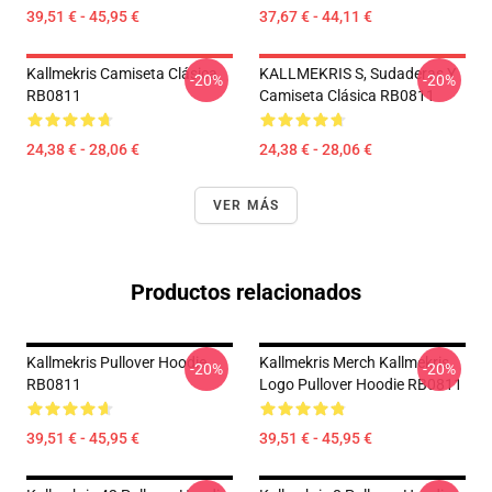
39,51 € - 45,95 €
37,67 € - 44,11 €
Kallmekris Camiseta Clásica
KALLMEKRIS S, Sudaderas Y
-20%
-20%
RB0811
Camiseta Clásica RB0811
24,38 € - 28,06 €
24,38 € - 28,06 €
VER MÁS
Productos relacionados
Kallmekris Pullover Hoodie
Kallmekris Merch Kallmekris
-20%
-20%
RB0811
Logo Pullover Hoodie RB0811
39,51 € - 45,95 €
39,51 € - 45,95 €