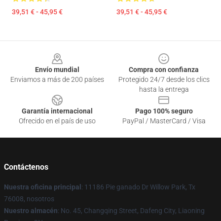
39,51 € - 45,95 €
39,51 € - 45,95 €
Footer
Envío mundial
Compra con confianza
Enviamos a más de 200 países
Protegido 24/7 desde los clics
hasta la entrega
Garantía internacional
Pago 100% seguro
Ofrecido en el país de uso
PayPal / MasterCard / Visa
Contáctenos
Nuestra oficina principal
: 11186 Pie ganado Dr Willow Park, Tx
76008, nosotros
Nuestro almacén
: No. 45, Changqing Street, Dafeng City, Liaoning