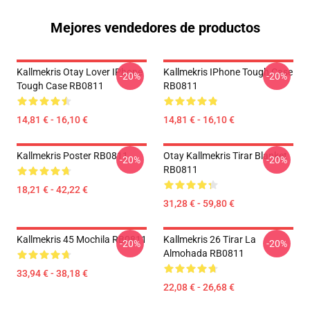
Mejores vendedores de productos
Kallmekris Otay Lover IPhone
Kallmekris IPhone Tough Case
-20%
-20%
Tough Case RB0811
RB0811
14,81 € - 16,10 €
14,81 € - 16,10 €
Kallmekris Poster RB0811
Otay Kallmekris Tirar Blanket
-20%
-20%
RB0811
18,21 € - 42,22 €
31,28 € - 59,80 €
Kallmekris 45 Mochila RB0811
Kallmekris 26 Tirar La
-20%
-20%
Almohada RB0811
33,94 € - 38,18 €
22,08 € - 26,68 €