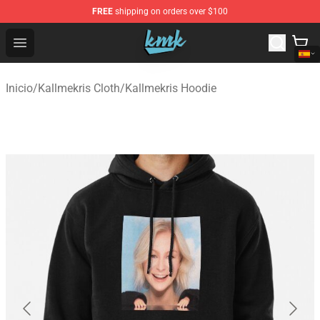
FREE
shipping on orders over $100
KallMeKris Store - Official KallMeKris Merchandise Shop
Open menu
Inicio
/
Kallmekris Cloth
/
Kallmekris Hoodie