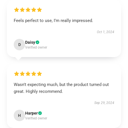
Feels perfect to use, I’m really impressed.
Oct 1, 2024
Daisy
D
Verified owner
Wasn't expecting much, but the product turned out
great. Highly recommend.
Sep 29, 2024
Harper
H
Verified owner