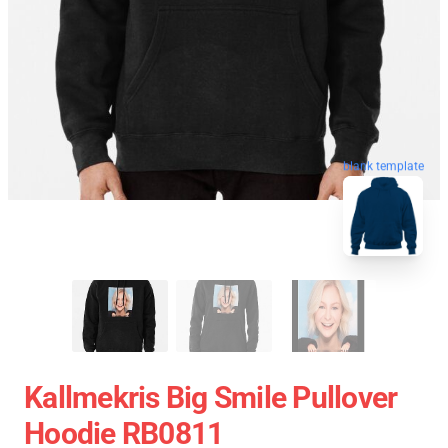
blank template
Kallmekris Big Smile Pullover
Hoodie RB0811