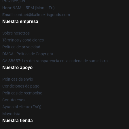
Province, CN
Hora
: 9AM – 5PM (Mon – Fri)
Email
: contact@kallmekrisgoods.com
Nuestra empresa
Sobre nosotros
Términos y condiciones
Política de privacidad
DMCA - Política de Copyright
CA SB657: Ley de transparencia en la cadena de suministro
Nuestro apoyo
Políticas de envío
Condiciones de pago
Políticas de reembolso
Contáctenos
Ayuda al cliente (FAQ)
Mayorista
Nuestra tienda