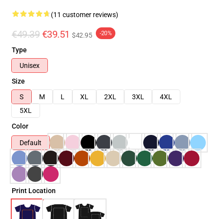
(11 customer reviews)
€49.39
€39.51
-20%
$42.95
Type
Unisex
Size
S
M
L
XL
2XL
3XL
4XL
5XL
Color
Default
Print Location