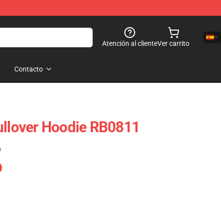
Atención al cliente
Ver carrito
Contacto
ullover Hoodie RB0811
)