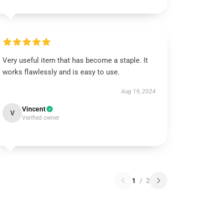
Very useful item that has become a staple. It
works flawlessly and is easy to use.
Aug 19, 2024
Vincent
V
Verified owner
1
/
2