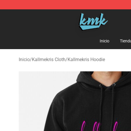
KallMeKris Store - Official KallMeKris Merchandise Sh
Inicio
Tiend
Inicio
/
Kallmekris Cloth
/
Kallmekris Hoodie