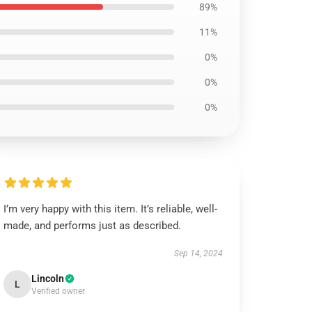
89%
11%
0%
0%
0%
I’m very happy with this item. It’s reliable, well-
made, and performs just as described.
Sep 14, 2024
Lincoln
L
Verified owner