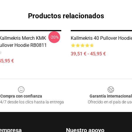
Productos relacionados
-20%
Kallmekris Merch KMK
Kallmekris 40 Pullover Hood
ullover Hoodie RB0811
39,51 € - 45,95 €
45,95 €
Compra con confianza
Garantía internacional
4/7 desde los clics hasta la entrega
Ofrecido en el país de us
 empresa
Nuestro apoyo