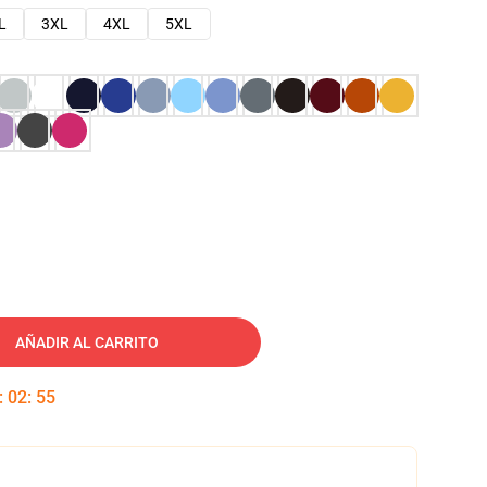
L
3XL
4XL
5XL
AÑADIR AL CARRITO
:
02
:
54