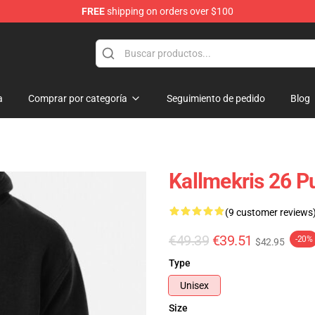
FREE
shipping on orders over $100
op
a
Comprar por categoría
Seguimiento de pedido
Blog
Kallmekris 26 P
(9 customer reviews
€49.39
€39.51
-20%
$42.95
Type
Unisex
Size