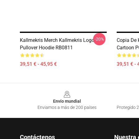
-20%
Kallmekris Merch Kallmekris Logo
Copia De 
Pullover Hoodie RB0811
Cartoon P
39,51 € - 45,95 €
39,51 € - 
Footer
Envío mundial
Enviamos a más de 200 países
Protegido 2
Contáctenos
Nuestra