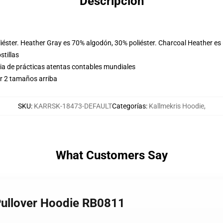
Descripción
iéster. Heather Gray es 70% algodón, 30% poliéster. Charcoal Heather es
stillas
eria de prácticas atentas contables mundiales
r 2 tamaños arriba
SKU
:
KARRSK-18473-DEFAULT
Categorías
:
Kallmekris Hoodie
,
What Customers Say
 Pullover Hoodie RB0811