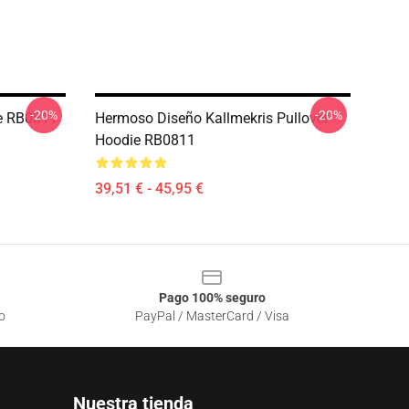
-20%
-20%
ie RB0811
Hermoso Diseño Kallmekris Pullover
Hoodie RB0811
39,51 € - 45,95 €
Pago 100% seguro
o
PayPal / MasterCard / Visa
Nuestra tienda