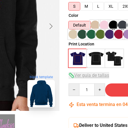
S
M
L
XL
2X
Color
Default
Print Location
Ver guía de tallas
blank template
Quantity
Esta venta termina en
04
Deliver to United States