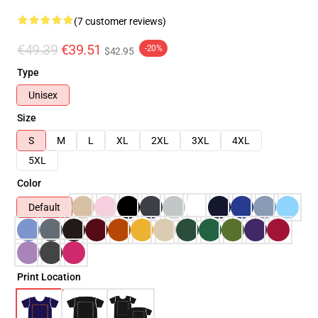
(7 customer reviews)
€49.39
€39.51
-20%
$42.95
Type
Unisex
Size
S
M
L
XL
2XL
3XL
4XL
5XL
Color
Default
Print Location