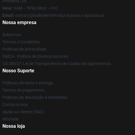
Province, CN
Hour
: 9AM – 5PM (Mon – Fri)
Email
: contato@kallmekrisProdutos para a agricultura
Nossa empresa
Sobre nós
Termos e Condições
Políticas de privacidade
DMCA - Política de Direitos Autorais
CA SB657: Lei de Transparência de Cadeia de Suprimentos
Nosso Suporte
Políticas de envio e entrega
Termos de pagamento
Políticas de devolução e reembolso
Contacte-nos
Ajuda ao cliente (FAQ)
Whosale
Nossa loja