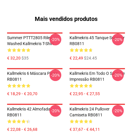
Mais vendidos produtos
Summer PTTT2805 Riley
Kallmekris 45 Tanque Superior
-20%
-20%
Washed Kallmekris T-Shirt
RB0811
€ 32,20
$35
€ 22,49
$24.45
Kallmekris 6 Máscara Plana
Kallmekris Em Todo O Saco De
-20%
-20%
RB0811
Impressão RB0811
€ 18,29 - € 20,70
€ 22,95 - € 27,55
Kallmekris 42 Almofada
Kallmekris 24 Pullover
-20%
-20%
RB0811
Camiseta RB0811
€ 22,08 - € 26,68
€ 37,67 - € 44,11