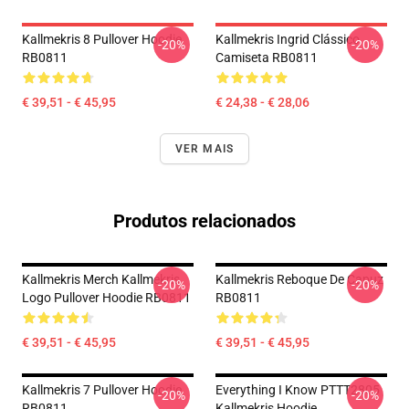
Kallmekris 8 Pullover Hoodie
Kallmekris Ingrid Clássico
-20%
-20%
RB0811
Camiseta RB0811
€ 39,51 - € 45,95
€ 24,38 - € 28,06
VER MAIS
Produtos relacionados
Kallmekris Merch Kallmekris
Kallmekris Reboque De Capuz
-20%
-20%
Logo Pullover Hoodie RB0811
RB0811
€ 39,51 - € 45,95
€ 39,51 - € 45,95
Kallmekris 7 Pullover Hoodie
Everything I Know PTTT2805
-20%
-20%
RB0811
Kallmekris Hoodie