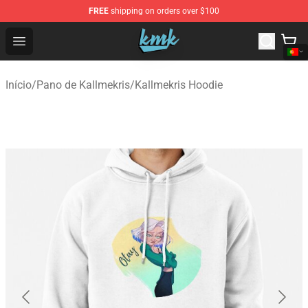
FREE
shipping on orders over $100
KallMeKris Store - Official KallMeKris Merchandise Shop
Open menu
Início
/
Pano de Kallmekris
/
Kallmekris Hoodie