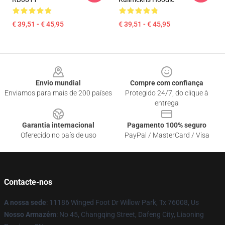
€ 39,51 - € 45,95
€ 39,51 - € 45,95
Footer
Envio mundial
Compre com confiança
Enviamos para mais de 200 países
Protegido 24/7, do clique à
entrega
Garantia internacional
Pagamento 100% seguro
Oferecido no país de uso
PayPal / MasterCard / Visa
Contacte-nos
A nossa sede
: 11186 Winged Foot Dr Willow Park, Tx 76008, Us
Nosso Armazém
: No 45, Changqing Street, Dafeng City, Liaoning