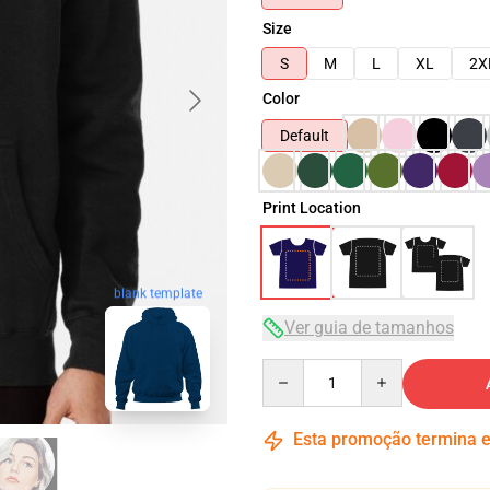
Size
S
M
L
XL
2X
Color
Default
Print Location
blank template
Ver guia de tamanhos
Quantity
Esta promoção termina