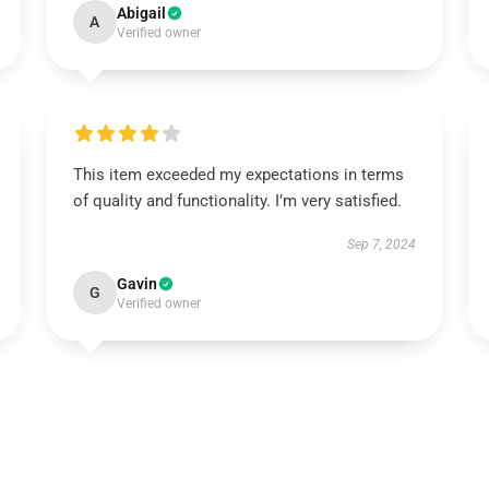
Abigail
A
Verified owner
This item exceeded my expectations in terms
of quality and functionality. I’m very satisfied.
Sep 7, 2024
Gavin
G
Verified owner