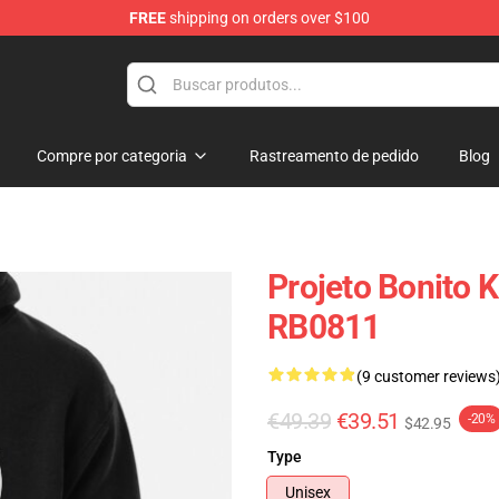
FREE
shipping on orders over $100
op
Compre por categoria
Rastreamento de pedido
Blog
Projeto Bonito 
RB0811
(9 customer reviews
€49.39
€39.51
-20%
$42.95
Type
Unisex