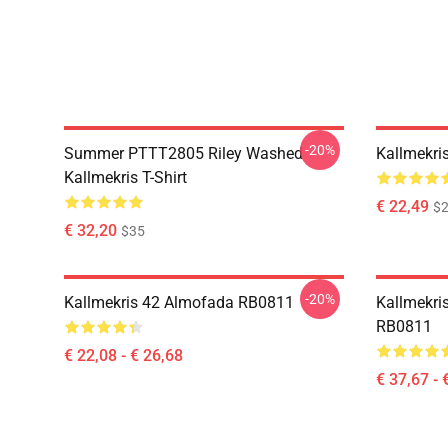
-20%
Summer PTTT2805 Riley Washed
Kallmekri
Kallmekris T-Shirt
€ 22,49
$2
€ 32,20
$35
-20%
Kallmekris 42 Almofada RB0811
Kallmekri
RB0811
€ 22,08 - € 26,68
€ 37,67 - 