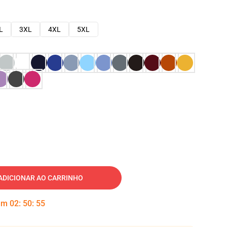
L
3XL
4XL
5XL
ADICIONAR AO CARRINHO
 em
02
:
50
:
54