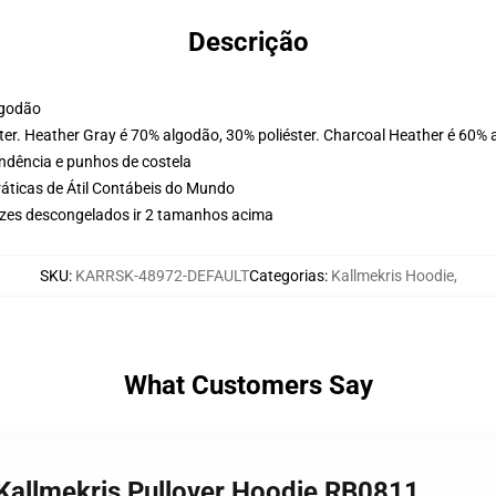
Descrição
lgodão
ter. Heather Gray é 70% algodão, 30% poliéster. Charcoal Heather é 60% 
ondência e punhos de costela
ráticas de Átil Contábeis do Mundo
uzes descongelados ir 2 tamanhos acima
SKU
:
KARRSK-48972-DEFAULT
Categorias
:
Kallmekris Hoodie
,
What Customers Say
o Kallmekris Pullover Hoodie RB0811