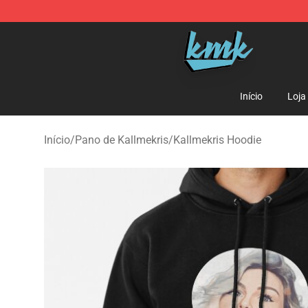
KallMeKris Store - Official KallMeKris Merchandise Sh
Início
Loja
Início
/
Pano de Kallmekris
/
Kallmekris Hoodie