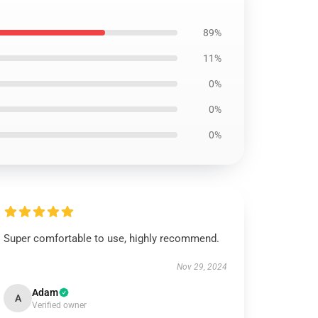
89%
11%
0%
0%
0%
Super comfortable to use, highly recommend.
Nov 29, 2024
Adam
A
Verified owner