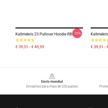
-20%
Kallmekris 23 Pullover Hoodie RB0811
Kallmekri
€ 39,51 - € 45,95
€ 39,51 - 
Footer
Envio mundial
Enviamos para mais de 200 países
Prote