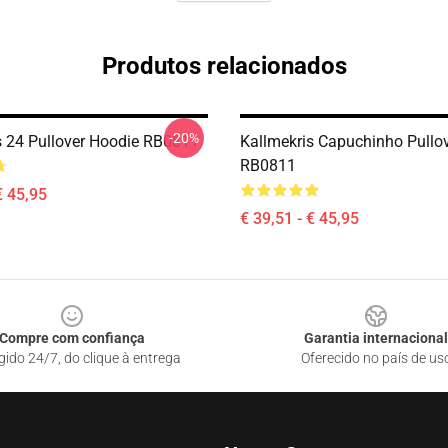
Produtos relacionados
-20%
s 24 Pullover Hoodie RB0811
Kallmekris Capuchinho Pullo
RB0811
€ 45,95
€ 39,51 - € 45,95
Compre com confiança
Garantia internacional
gido 24/7, do clique à entrega
Oferecido no país de us