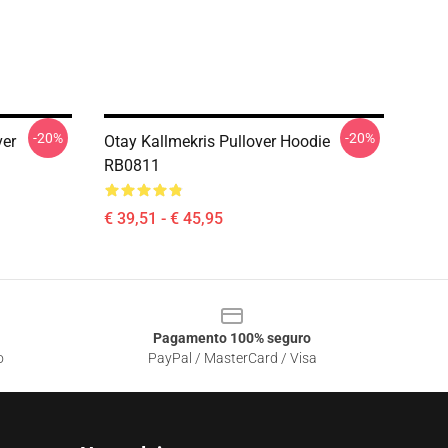
-20%
-20%
ver
Otay Kallmekris Pullover Hoodie
RB0811
€ 39,51 - € 45,95
Pagamento 100% seguro
o
PayPal / MasterCard / Visa