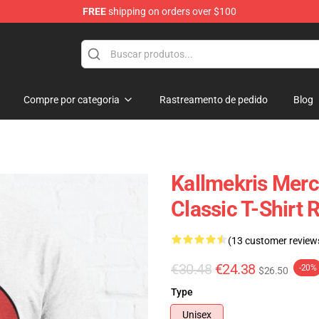
FREE
shipping on orders over $100
op
Compre por categoria
Rastreamento de pedido
Blog
Kallmekris Merc
Classic T-Shirt
(13 customer review
€30.48
€24.38
-20%
$26.50
Type
Unisex