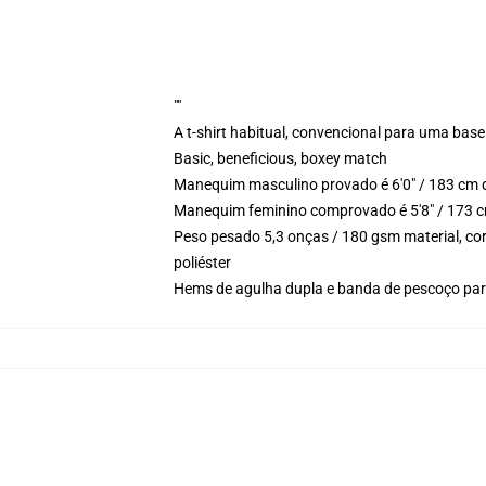
""
A t-shirt habitual, convencional para uma base
Basic, beneficious, boxey match
Manequim masculino provado é 6'0" / 183 cm 
Manequim feminino comprovado é 5'8" / 173 c
Peso pesado 5,3 onças / 180 gsm material, cor
poliéster
Hems de agulha dupla e banda de pescoço para