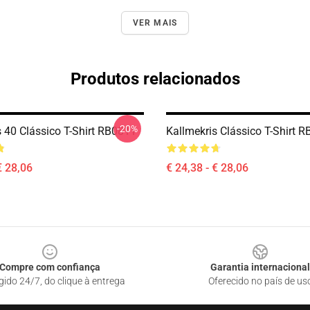
VER MAIS
Produtos relacionados
-20%
s 40 Clássico T-Shirt RB0811
Kallmekris Clássico T-Shirt 
€ 28,06
€ 24,38 - € 28,06
Compre com confiança
Garantia internacional
gido 24/7, do clique à entrega
Oferecido no país de us