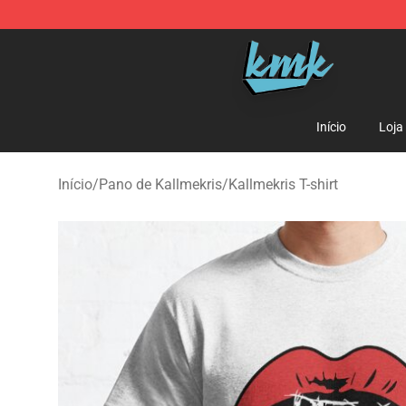
KallMeKris Store - Official KallMeKris Merchandise Sh
Início
Loja
Início
/
Pano de Kallmekris
/
Kallmekris T-shirt