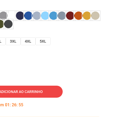
L
3XL
4XL
5XL
ADICIONAR AO CARRINHO
 em
01
:
26
:
54