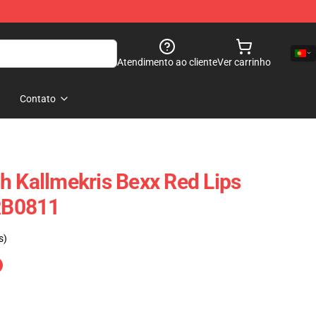
Atendimento ao cliente
Ver carrinho
Contato
h Kallmekris Bexx Red Lips
 RB0811
s)