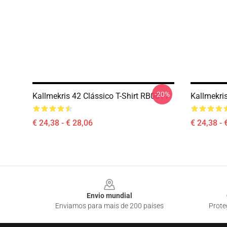
-20%
Kallmekris 42 Clássico T-Shirt RB0811
Kallmekri
€ 24,38 - € 28,06
€ 24,38 - 
Footer
Envio mundial
Enviamos para mais de 200 países
Prote