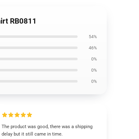
hirt RB0811
54%
46%
0%
0%
0%
The product was good, there was a shipping
delay but it still came in time.