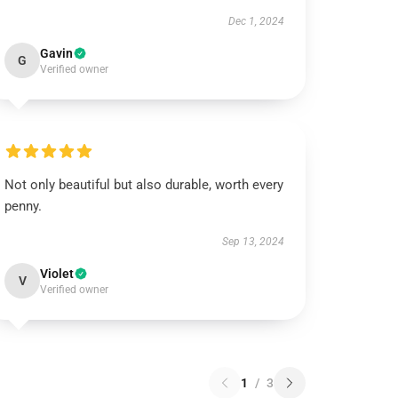
Dec 1, 2024
Gavin
G
Verified owner
Not only beautiful but also durable, worth every
penny.
Sep 13, 2024
Violet
V
Verified owner
1
/
3