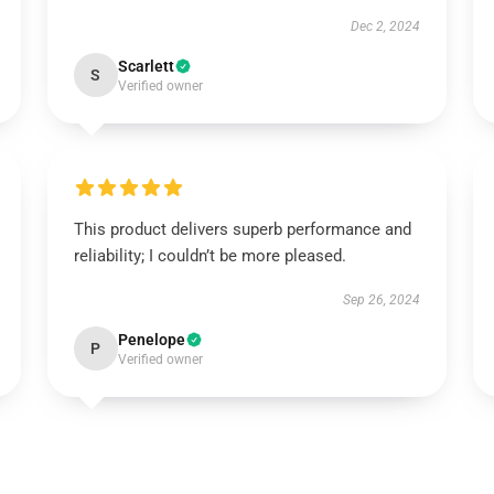
Dec 2, 2024
Scarlett
S
Verified owner
This product delivers superb performance and
reliability; I couldn’t be more pleased.
Sep 26, 2024
Penelope
P
Verified owner