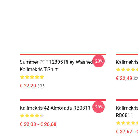
-20%
Summer PTTT2805 Riley Washed
Kallmekri
Kallmekris T-Shirt
€ 22,49
$2
€ 32,20
$35
-20%
Kallmekris 42 Almofada RB0811
Kallmekri
RB0811
€ 22,08 - € 26,68
€ 37,67 - 