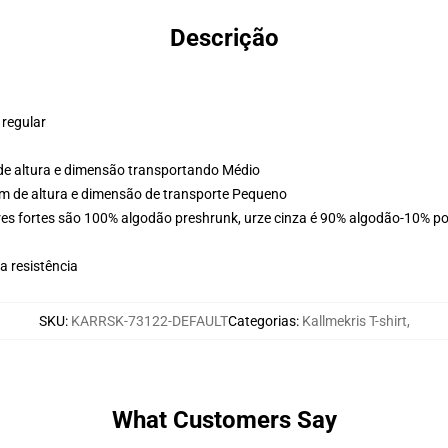
Descrição
 regular
de altura e dimensão transportando Médio
m de altura e dimensão de transporte Pequeno
es fortes são 100% algodão preshrunk, urze cinza é 90% algodão-10% pol
 resistência
SKU
:
KARRSK-73122-DEFAULT
Categorias
:
Kallmekris T-shirt
,
What Customers Say