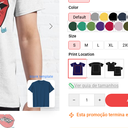
Color
Default
Size
S
M
L
XL
2X
Print Location
blank template
Ver guia de tamanhos
Quantity
Esta promoção termina