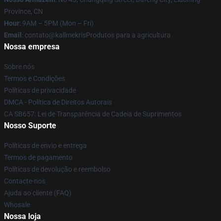
Province, CN
Hour
: 9AM – 5PM (Mon – Fri)
Email
: contato@kallmekrisProdutos para a agricultura
Nossa empresa
Sobre nós
Termos e Condições
Políticas de privacidade
DMCA - Política de Direitos Autorais
CA SB657: Lei de Transparência de Cadeia de Suprimentos
Nosso Suporte
Políticas de envio e entrega
Termos de pagamento
Políticas de devolução e reembolso
Contacte-nos
Ajuda ao cliente (FAQ)
Whosale
Nossa loja