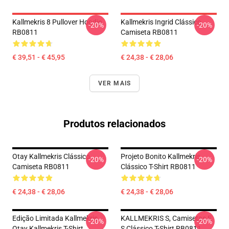
Kallmekris 8 Pullover Hoodie
Kallmekris Ingrid Clássico
-20%
-20%
RB0811
Camiseta RB0811
€ 39,51 - € 45,95
€ 24,38 - € 28,06
VER MAIS
Produtos relacionados
Otay Kallmekris Clássico
Projeto Bonito Kallmekris
-20%
-20%
Camiseta RB0811
Clássico T-Shirt RB0811
€ 24,38 - € 28,06
€ 24,38 - € 28,06
Edição Limitada Kallmekris
KALLMEKRIS S, Camisetas E
-20%
-20%
Otay Kallmekris T-Shirt
S Clássico T-Shirt RB0811