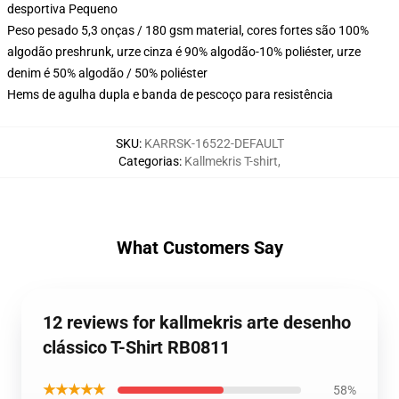
desportiva Pequeno
Peso pesado 5,3 onças / 180 gsm material, cores fortes são 100%
algodão preshrunk, urze cinza é 90% algodão-10% poliéster, urze
denim é 50% algodão / 50% poliéster
Hems de agulha dupla e banda de pescoço para resistência
SKU
:
KARRSK-16522-DEFAULT
Categorias
:
Kallmekris T-shirt
,
What Customers Say
12 reviews for kallmekris arte desenho
clássico T-Shirt RB0811
★★★★★
58%