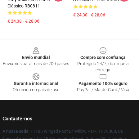
Clássico RB0811
€ 24,38 - € 28,06
€ 24,38 - € 28,06
Footer
Envio mundial
Compre com confiança
Enviamos para mais de 200 países
Protegido 24/7, do clique à
entrega
Garantia internacional
Pagamento 100% seguro
Oferecido no país de uso
PayPal / MasterCard / Visa
Contacte-nos
A nossa sede
: 11186 Winged Foot Dr Willow Park, Tx 76008, Us
Nosso Armazém
: No 45, Changqing Street, Dafeng City, Liaoning