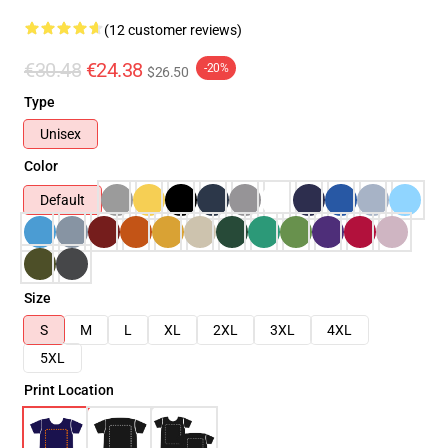
(12 customer reviews)
€30.48
€24.38
-20%
$26.50
Type
Unisex
Color
Default
Size
S
M
L
XL
2XL
3XL
4XL
5XL
Print Location