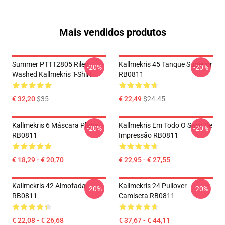
Mais vendidos produtos
Summer PTTT2805 Riley
Kallmekris 45 Tanque Superior
-20%
-20%
Washed Kallmekris T-Shirt
RB0811
€ 32,20
$35
€ 22,49
$24.45
Kallmekris 6 Máscara Plana
Kallmekris Em Todo O Saco De
-20%
-20%
RB0811
Impressão RB0811
€ 18,29 - € 20,70
€ 22,95 - € 27,55
Kallmekris 42 Almofada
Kallmekris 24 Pullover
-20%
-20%
RB0811
Camiseta RB0811
€ 22,08 - € 26,68
€ 37,67 - € 44,11