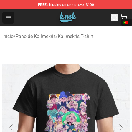
FREE
shipping on orders over $100
KallMeKris Store - Official KallMeKris Merchandise Shop
Open menu
Início
/
Pano de Kallmekris
/
Kallmekris T-shirt