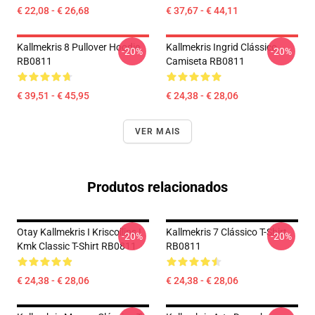
€ 22,08 - € 26,68
€ 37,67 - € 44,11
Kallmekris 8 Pullover Hoodie
Kallmekris Ingrid Clássico
-20%
-20%
RB0811
Camiseta RB0811
€ 39,51 - € 45,95
€ 24,38 - € 28,06
VER MAIS
Produtos relacionados
Otay Kallmekris I Kriscollins I
Kallmekris 7 Clássico T-Shirt
-20%
-20%
Kmk Classic T-Shirt RB0811
RB0811
€ 24,38 - € 28,06
€ 24,38 - € 28,06