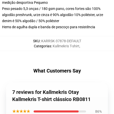
medição desportiva Pequeno
Peso pesado 5,3 onças / 180 gsm pano, cores fortes são 100%
algodão preshrunk, urze cinza é 90% algodão-10% poliéster, urze
denim é 50% algodão / 50% poliéster
Hems de agulha dupla e banda de pescoço para resistência
SKU
:
KARRSK-37878-DEFAULT
Categorias
:
Kallmekris T-shirt
,
What Customers Say
7 reviews for Kallmekris Otay
Kallmekris T-shirt clássico RB0811
★★★★★
86%