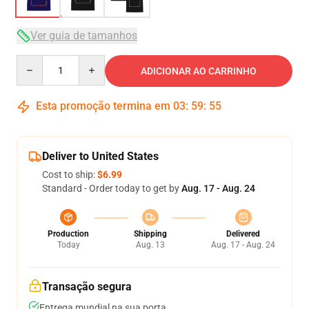
Ver guia de tamanhos
Quantity
ADICIONAR AO CARRINHO
Esta promoção termina em
03
:
59
:
54
Deliver to United States
Cost to ship:
$6.99
Standard - Order today to get by
Aug. 17 - Aug. 24
Production
Shipping
Delivered
Today
Aug. 13
Aug. 17 - Aug. 24
Transação segura
Entrega mundial na sua porta