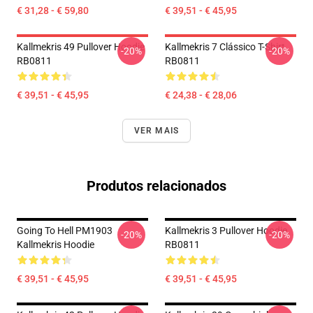
€ 31,28 - € 59,80
€ 39,51 - € 45,95
Kallmekris 49 Pullover Hoodie
Kallmekris 7 Clássico T-Shirt
-20%
-20%
RB0811
RB0811
€ 39,51 - € 45,95
€ 24,38 - € 28,06
VER MAIS
Produtos relacionados
Going To Hell PM1903
Kallmekris 3 Pullover Hoodie
-20%
-20%
Kallmekris Hoodie
RB0811
€ 39,51 - € 45,95
€ 39,51 - € 45,95