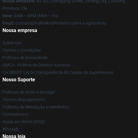
Nosso Armazém
: No 45, Changqing Street, Dafeng City, Liaoning
Province, CN
Hour
: 9AM – 5PM (Mon – Fri)
Email
: contato@kallmekrisProdutos para a agricultura
Nossa empresa
Sobre nós
Termos e Condições
Políticas de privacidade
DMCA - Política de Direitos Autorais
CA SB657: Lei de Transparência de Cadeia de Suprimentos
Nosso Suporte
Políticas de envio e entrega
Termos de pagamento
Políticas de devolução e reembolso
Contacte-nos
Ajuda ao cliente (FAQ)
Whosale
Nossa loja