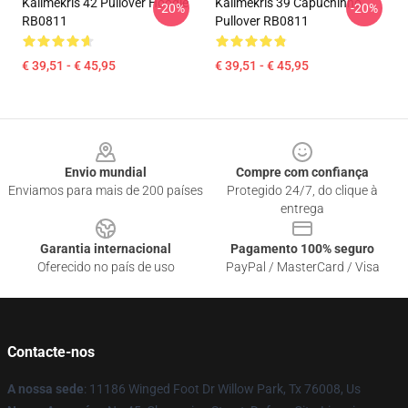
Kallmekris 42 Pullover Hoodie
Kallmekris 39 Capuchinho
-20%
-20%
RB0811
Pullover RB0811
€ 39,51 - € 45,95
€ 39,51 - € 45,95
Footer
Envio mundial
Compre com confiança
Enviamos para mais de 200 países
Protegido 24/7, do clique à
entrega
Garantia internacional
Pagamento 100% seguro
Oferecido no país de uso
PayPal / MasterCard / Visa
Contacte-nos
A nossa sede
: 11186 Winged Foot Dr Willow Park, Tx 76008, Us