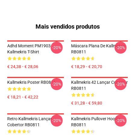
Mais vendidos produtos
Adhd Moment PM1903
Máscara Plana De Kallmekris
-20%
-20%
Kallmekris T-Shirt
RB0811
€ 24,38 - € 28,06
€ 18,29 - € 20,70
Kallmekris Poster RB0811
Kallmekris 42 Lançar Cobertor
-20%
-20%
RB0811
€ 18,21 - € 42,22
€ 31,28 - € 59,80
Retro Kallmekris Lançar
Kallmekris Pullover Hoodie
-20%
-20%
Cobertor RB0811
RB0811