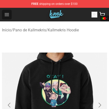
FREE
shipping on orders over $100
KallMeKris Store - Official KallMeKris Merchandise Shop
Open menu
Início
/
Pano de Kallmekris
/
Kallmekris Hoodie