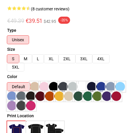
(8 customer reviews)
€49.39
€39.51
-20%
$42.95
Type
Unisex
Size
S
M
L
XL
2XL
3XL
4XL
5XL
Color
Default
Print Location