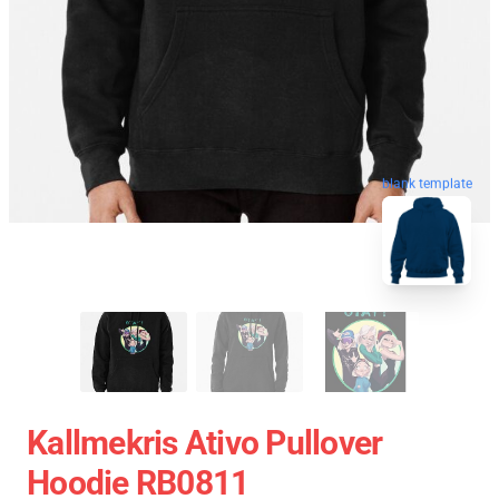
blank template
Kallmekris Ativo Pullover
Hoodie RB0811