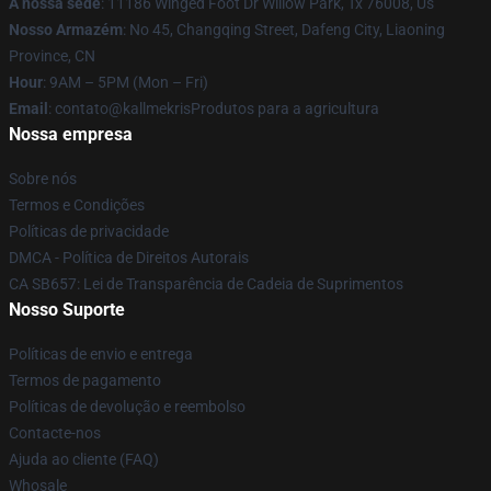
A nossa sede
: 11186 Winged Foot Dr Willow Park, Tx 76008, Us
Nosso Armazém
: No 45, Changqing Street, Dafeng City, Liaoning
Province, CN
Hour
: 9AM – 5PM (Mon – Fri)
Email
: contato@kallmekrisProdutos para a agricultura
Nossa empresa
Sobre nós
Termos e Condições
Políticas de privacidade
DMCA - Política de Direitos Autorais
CA SB657: Lei de Transparência de Cadeia de Suprimentos
Nosso Suporte
Políticas de envio e entrega
Termos de pagamento
Políticas de devolução e reembolso
Contacte-nos
Ajuda ao cliente (FAQ)
Whosale