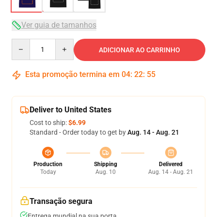
Ver guia de tamanhos
Quantity
ADICIONAR AO CARRINHO
Esta promoção termina em
04
:
22
:
54
Deliver to United States
Cost to ship:
$6.99
Standard - Order today to get by
Aug. 14 - Aug. 21
Production
Shipping
Delivered
Today
Aug. 10
Aug. 14 - Aug. 21
Transação segura
Entrega mundial na sua porta