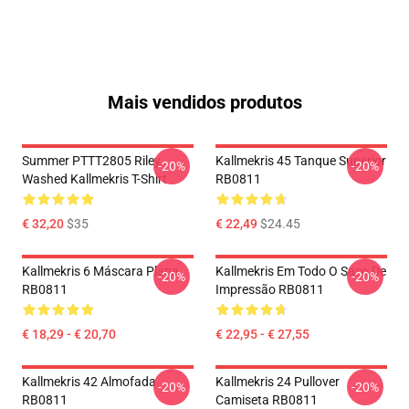
Mais vendidos produtos
Summer PTTT2805 Riley
Kallmekris 45 Tanque Superior
-20%
-20%
Washed Kallmekris T-Shirt
RB0811
€ 32,20
$35
€ 22,49
$24.45
Kallmekris 6 Máscara Plana
Kallmekris Em Todo O Saco De
-20%
-20%
RB0811
Impressão RB0811
€ 18,29 - € 20,70
€ 22,95 - € 27,55
Kallmekris 42 Almofada
Kallmekris 24 Pullover
-20%
-20%
RB0811
Camiseta RB0811