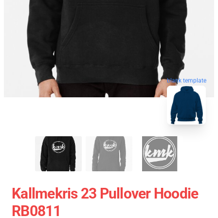
blank template
Kallmekris 23 Pullover Hoodie
RB0811