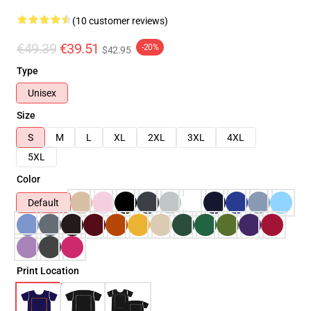
(10 customer reviews)
€49.39
€39.51
-20%
$42.95
Type
Unisex
Size
S
M
L
XL
2XL
3XL
4XL
5XL
Color
Default
Print Location