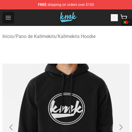
FREE
shipping on orders over $100
KallMeKris Store - Official KallMeKris Merchandise Shop
Open menu
Início
/
Pano de Kallmekris
/
Kallmekris Hoodie