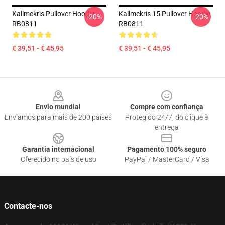
Kallmekris Pullover Hoodie
Kallmekris 15 Pullover Hoodie
-20%
-20%
RB0811
RB0811
€ 39,51 - € 45,95
€ 39,51 - € 45,95
Footer
Envio mundial
Compre com confiança
Enviamos para mais de 200 países
Protegido 24/7, do clique à
entrega
Garantia internacional
Pagamento 100% seguro
Oferecido no país de uso
PayPal / MasterCard / Visa
Contacte-nos