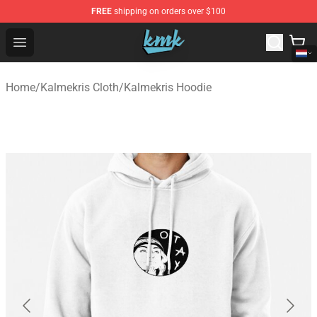
FREE
shipping on orders over $100
KallMeKris Store - Official KallMeKris Merchandise Shop
Open menu
Home
/
Kalmekris Cloth
/
Kalmekris Hoodie