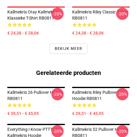
Kallmekris Otay Kallmekris
Kallmekris Riley Classic T-Shirt
-20%
-20%
Klassieke T-Shirt RB0811
RB0811
€ 24,38 - € 28,06
€ 24,38 - € 28,06
BEKIJK MEER
Gerelateerde producten
Kallmekris 26 Pullover Hoodie
Kallmekris Riley Pullover
-20%
-20%
RB0811
Hoodie RB0811
€ 39,51 - € 45,95
€ 39,51 - € 45,95
Everything I Know PTTT2805
Kallmekris 52 Pullover Hoodie
-20%
-20%
Kallmekris Hoodie
RB0811