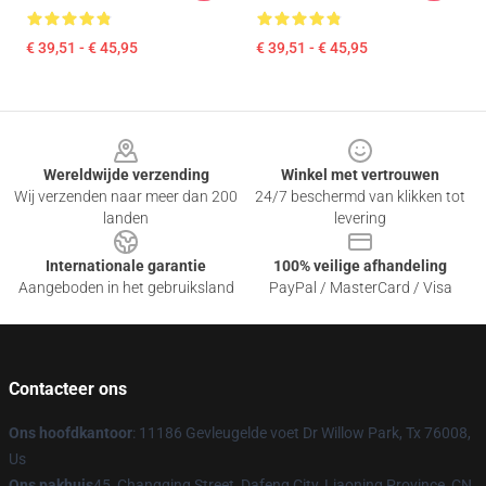
€ 39,51 - € 45,95
€ 39,51 - € 45,95
Footer
Wereldwijde verzending
Winkel met vertrouwen
Wij verzenden naar meer dan 200
24/7 beschermd van klikken tot
landen
levering
Internationale garantie
100% veilige afhandeling
Aangeboden in het gebruiksland
PayPal / MasterCard / Visa
Contacteer ons
Ons hoofdkantoor
: 11186 Gevleugelde voet Dr Willow Park, Tx 76008,
Us
Ons pakhuis
45, Changqing Street, Dafeng City, Liaoning Province, CN