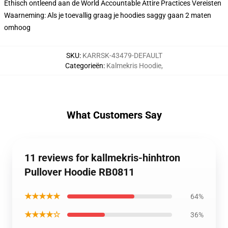
Ethisch ontleend aan de World Accountable Attire Practices Vereisten
Waarneming: Als je toevallig graag je hoodies saggy gaan 2 maten
omhoog
SKU
:
KARRSK-43479-DEFAULT
Categorieën
:
Kalmekris Hoodie
,
What Customers Say
11 reviews for kallmekris-hinhtron
Pullover Hoodie RB0811
★★★★★
64%
★★★★☆
36%