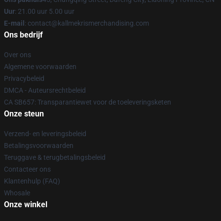
Uur
: 21.00 uur 5.00 uur
E-mail
: contact@kallmekrismerchandising.com
Ons bedrijf
Over ons
Algemene voorwaarden
Privacybeleid
DMCA - Auteursrechtbeleid
CA SB657: Transparantiewet voor de toeleveringsketen
Onze steun
Verzend- en leveringsbeleid
Betalingsvoorwaarden
Teruggave & terugbetalingsbeleid
Contacteer ons
Klantenhulp (FAQ)
Whosale
Onze winkel