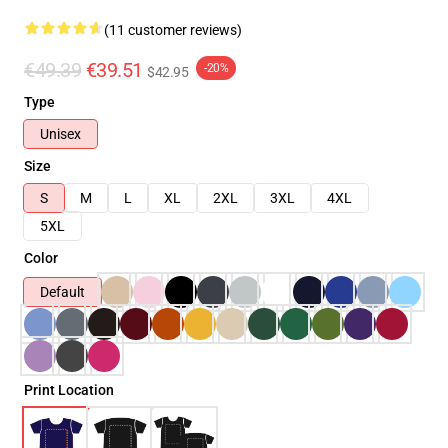
(11 customer reviews)
€49.39
€39.51
-20%
$42.95
Type
Unisex
Size
S
M
L
XL
2XL
3XL
4XL
5XL
Color
Default
Print Location