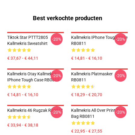
Best verkochte producten
Tiktok Star PTTT2805
Kallmekris IPhone Tough Case
-20%
-20%
Kallmekris Sweatshirt
RB0811
€ 37,67 - € 44,11
€ 14,81 - € 16,10
Kallmekris Otay Kallmekris
Kallmekris Platmasker
-20%
-20%
IPhone Tough Case RB0811
RB0811
€ 14,81 - € 16,10
€ 18,29 - € 20,70
Kallmekris 46 Rugzak RB0811
Kallmekris All Over Print Tote
-20%
-20%
Bag RB0811
€ 33,94 - € 38,18
€ 22,95 - € 27,55