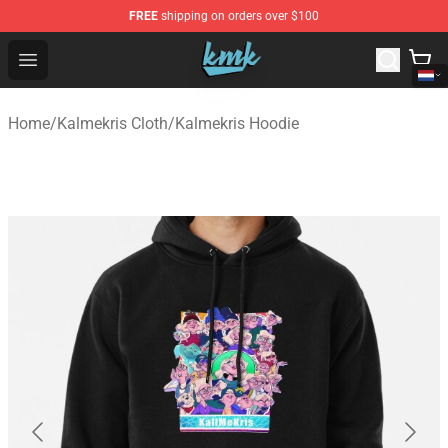
FREE
shipping on orders over $100
KallMeKris Store - Official KallMeKris Merchandise Shop
Open menu
Home
/
Kalmekris Cloth
/
Kalmekris Hoodie