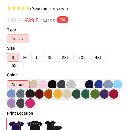
(9 customer reviews)
€49.39
€39.51
-20%
$42.95
Type
Unisex
Size
S
M
L
XL
2XL
3XL
4XL
5XL
Color
Default
Print Location