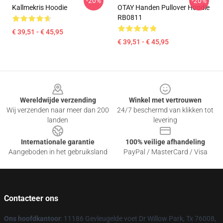
-20%
-20%
Kallmekris Hoodie
OTAY Handen Pullover Hoodie
RB0811
€ 39,51 - € 45,95
€ 39,51 - € 45,95
Footer
Wereldwijde verzending
Winkel met vertrouwen
Wij verzenden naar meer dan 200
24/7 beschermd van klikken tot
landen
levering
Internationale garantie
100% veilige afhandeling
Aangeboden in het gebruiksland
PayPal / MasterCard / Visa
Contacteer ons
Ons hoofdkantoor
: 11186 Gevleugelde voet Dr Willow Park, Tx 76008,