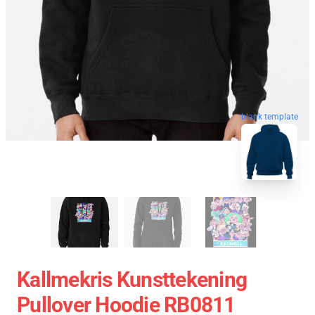
blank template
Kallmekris Kunsttekening
Pullover Hoodie RB0811