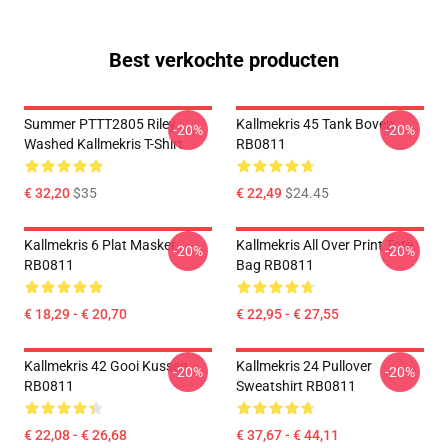
Best verkochte producten
Summer PTTT2805 Riley
Kallmekris 45 Tank Boven
-20%
-20%
Washed Kallmekris T-Shirt
RB0811
€ 32,20
$35
€ 22,49
$24.45
Kallmekris 6 Plat Masker
Kallmekris All Over Print Tote
-20%
-20%
RB0811
Bag RB0811
€ 18,29 - € 20,70
€ 22,95 - € 27,55
Kallmekris 42 Gooi Kussen
Kallmekris 24 Pullover
-20%
-20%
RB0811
Sweatshirt RB0811
€ 22,08 - € 26,68
€ 37,67 - € 44,11