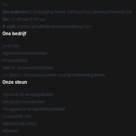
Us
Ons pakhuis
45, Changqing Street, Dafeng City, Liaoning Province, CN
Uur
: 21.00 uur 5.00 uur
E-mail
: contact@kallmekrismerchandising.com
Ons bedrijf
Over ons
Algemene voorwaarden
Privacybeleid
DMCA - Auteursrechtbeleid
CA SB657: Transparantiewet voor de toeleveringsketen
Onze steun
Verzend- en leveringsbeleid
Betalingsvoorwaarden
Teruggave & terugbetalingsbeleid
Contacteer ons
Klantenhulp (FAQ)
Whosale