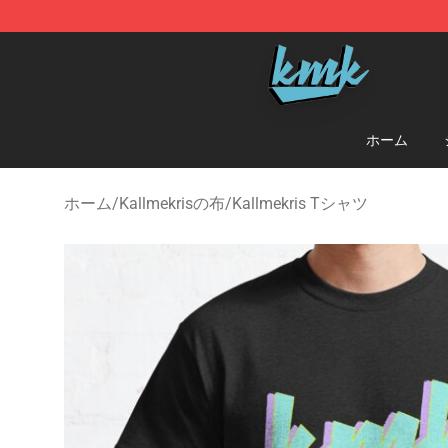
KallMeKris Store - Official KallMeKris Merchandise Sh
ホーム
ホーム
/
Kallmekrisの布
/
Kallmekris Tシャツ