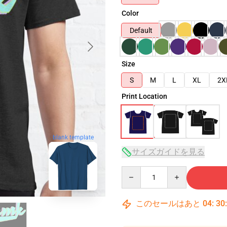
Color
Default
Size
S
M
L
XL
2X
Print Location
blank template
サイズガイドを見る
Quantity
このセールはあと
04
:
30