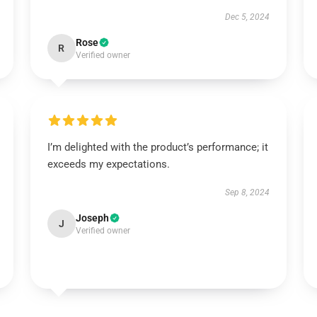
Dec 5, 2024
Rose
R
Verified owner
I’m delighted with the product’s performance; it
exceeds my expectations.
Sep 8, 2024
Joseph
J
Verified owner