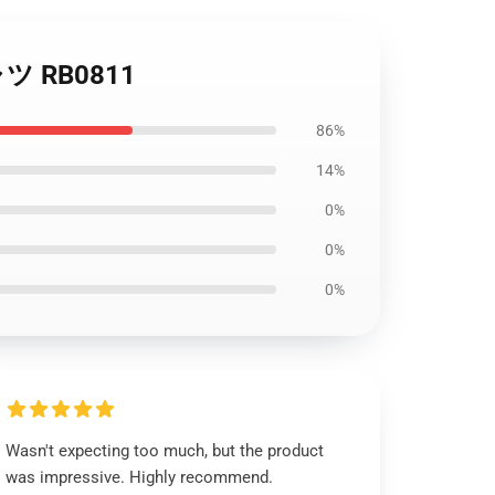
シャツ RB0811
86%
14%
0%
0%
0%
Wasn't expecting too much, but the product
was impressive. Highly recommend.