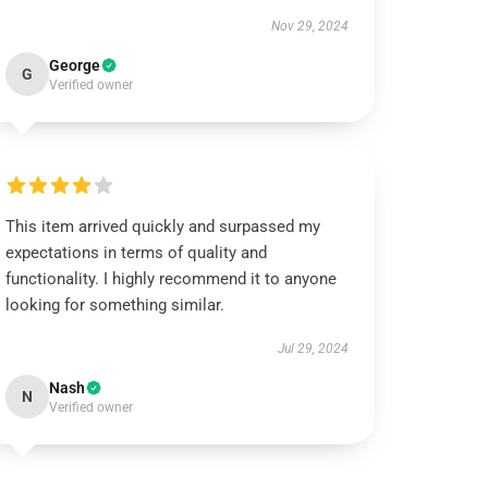
Nov 29, 2024
George
G
Verified owner
This item arrived quickly and surpassed my
expectations in terms of quality and
functionality. I highly recommend it to anyone
looking for something similar.
Jul 29, 2024
Nash
N
Verified owner