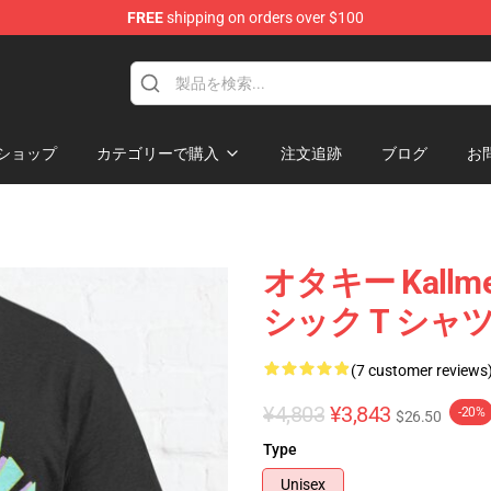
FREE
shipping on orders over $100
op
ショップ
カテゴリーで購入
注文追跡
ブログ
お
オタキー Kallmekri
シック T シャツ 
(7 customer reviews
¥4,803
¥3,843
-20%
$26.50
Type
Unisex