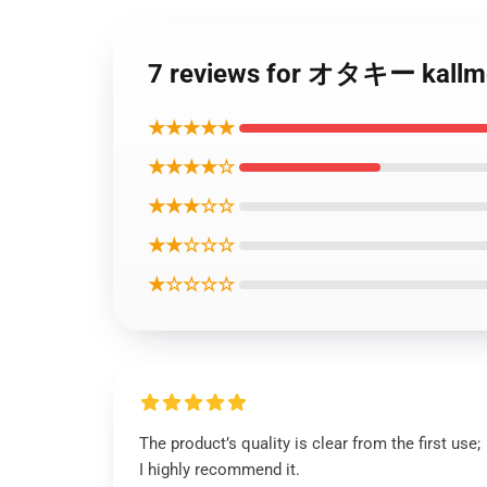
7 reviews for オタキー kallm
★★★★★
★★★★☆
★★★☆☆
★★☆☆☆
★☆☆☆☆
The product’s quality is clear from the first use;
I highly recommend it.