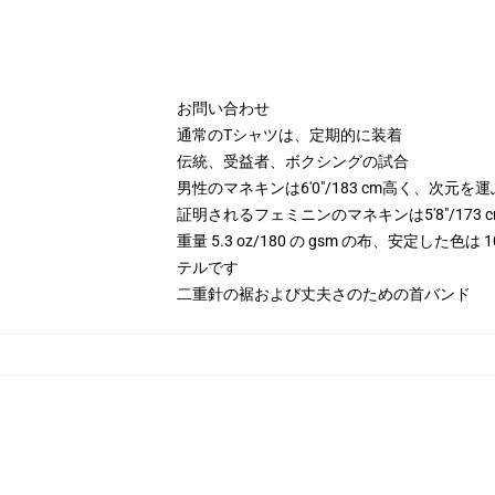
お問い合わせ
通常のTシャツは、定期的に装着
伝統、受益者、ボクシングの試合
男性のマネキンは6'0"/183 cm高く、次元
証明されるフェミニンのマネキンは5'8"/17
重量 5.3 oz/180 の gsm の布、安定した色
テルです
二重針の裾および丈夫さのための首バンド