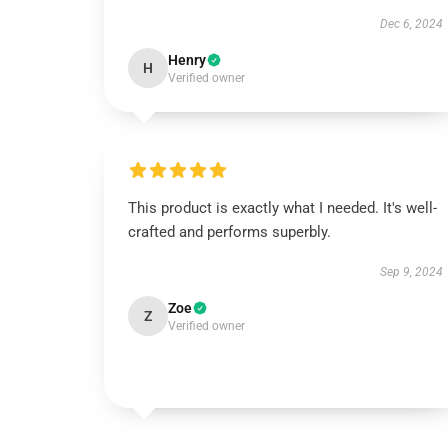
Dec 6, 2024
Henry
H
Verified owner
This product is exactly what I needed. It's well-
crafted and performs superbly.
Sep 9, 2024
Zoe
Z
Verified owner