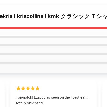
ekris I kriscollins I kmk クラシック T 
Top-notch! Exactly as seen on the livestream,
totally obsessed.