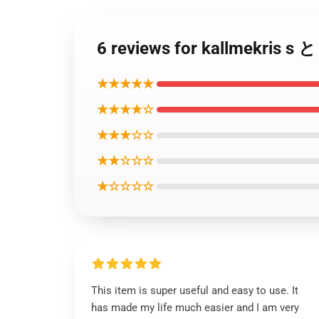
6 reviews for kallmekr
★★★★★
★★★★☆
★★★☆☆
★★☆☆☆
★☆☆☆☆
This item is super useful and easy to use. It
has made my life much easier and I am very