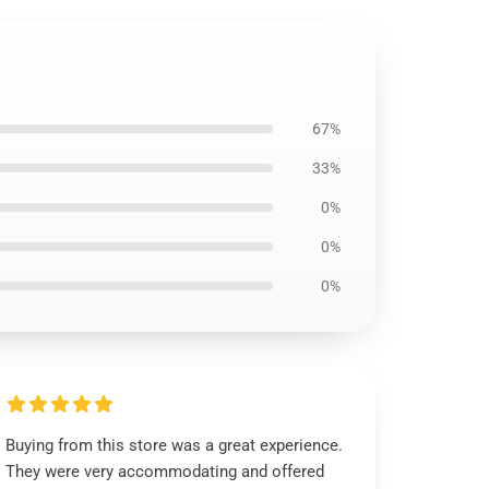
67%
33%
0%
0%
0%
Buying from this store was a great experience.
They were very accommodating and offered