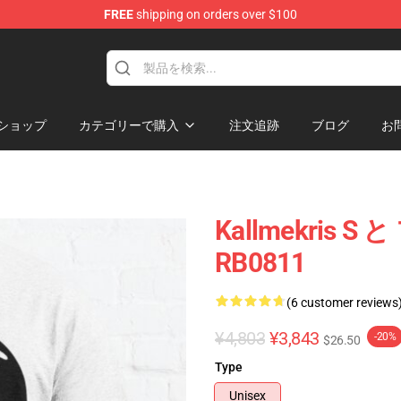
FREE
shipping on orders over $100
op
ショップ
カテゴリーで購入
注文追跡
ブログ
お
Kallmekris
RB0811
(6 customer reviews
¥4,803
¥3,843
-20%
$26.50
Type
Unisex