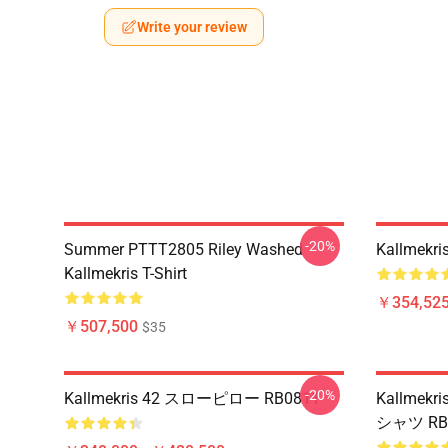
Write your review
-20%
Summer PTTT2805 Riley Washed
Kallmek
Kallmekris T-Shirt
￥354,52
￥507,500
$35
-20%
Kallmekris 42 スローピロー RB0811
Kallme
シャツ RB