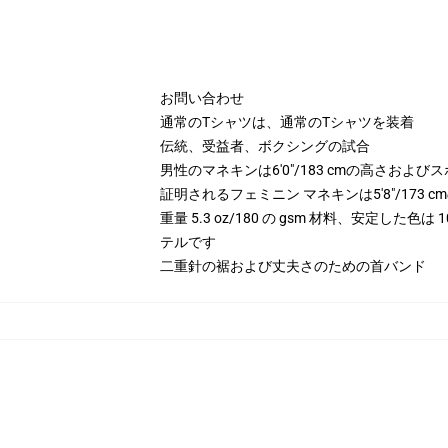
お問い合わせ
通常のTシャツは、通常のTシャツを装着
伝統、受益者、ボクシングの試合
男性のマネキンは6'0"/183 cmの高さお
証明されるフェミニン マネキンは5'8"/173
重量 5.3 oz/180 の gsm 材料、安定した色
テルです
二重針の裾および丈夫さのための首バンド