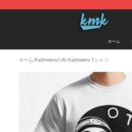
KallMeKris Store - Official KallMeKris Merchandise Sh
ホーム
ホーム
/
Kallmekrisの布
/
Kallmekris Tシャツ