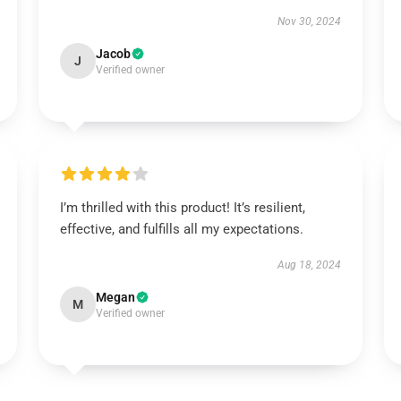
Nov 30, 2024
Jacob
J
Verified owner
I’m thrilled with this product! It’s resilient,
effective, and fulfills all my expectations.
Aug 18, 2024
Megan
M
Verified owner