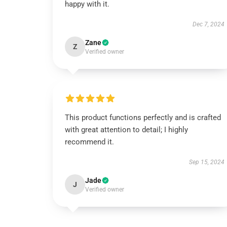
happy with it.
Dec 7, 2024
Zane
Z
Verified owner
This product functions perfectly and is crafted
with great attention to detail; I highly
recommend it.
Sep 15, 2024
Jade
J
Verified owner