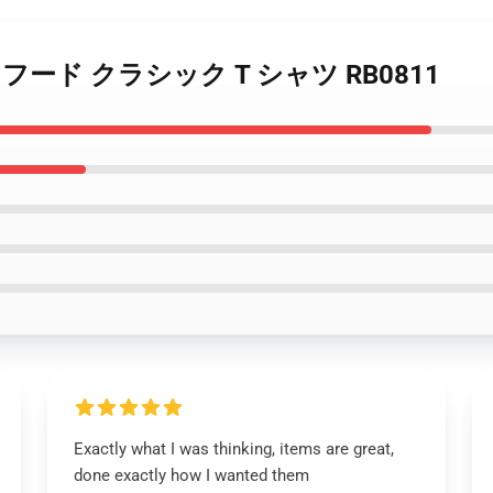
is s と フード クラシック T シャツ RB0811
Exactly what I was thinking, items are great,
done exactly how I wanted them