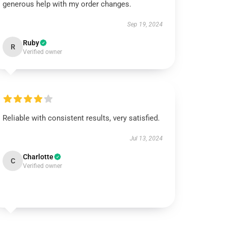
generous help with my order changes.
Sep 19, 2024
Ruby
R
Verified owner
Reliable with consistent results, very satisfied.
Jul 13, 2024
Charlotte
C
Verified owner