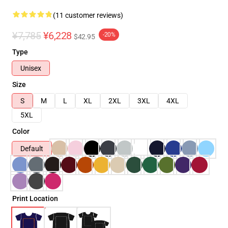
(11 customer reviews)
¥7,785
¥6,228
-20%
$42.95
Type
Unisex
Size
S
M
L
XL
2XL
3XL
4XL
5XL
Color
Default
Print Location