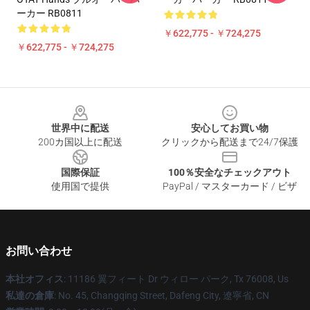
ーカー RB0811
￥622,775 - ￥724,275
￥622,775 - ￥724,275
Footer
世界中に配送
安心してお買い物
200カ国以上に配送
クリックから配送まで24/7保護
国際保証
100％安全なチェックアウト
使用国で提供
PayPal / マスターカード / ビザ
お問い合わせ
本社オフィス
: 11186 翼フィート Dr ウィロー パーク, Tx 76008, Us
私達の倉庫
: No. 45, Changqing Street, Dafeng City, 遼寧省, CN