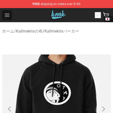
FREE
shipping on orders over $100
KallMeKris Store - Official KallMeKris Merchandise Shop
Open menu
ホーム
/
Kallmekrisの布
/
Kallmekrisパーカー