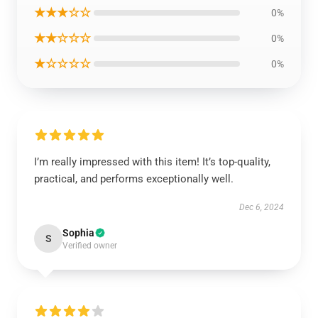
★★★☆☆
0%
★★☆☆☆
0%
★☆☆☆☆
0%
I’m really impressed with this item! It’s top-quality,
practical, and performs exceptionally well.
Dec 6, 2024
Sophia
S
Verified owner