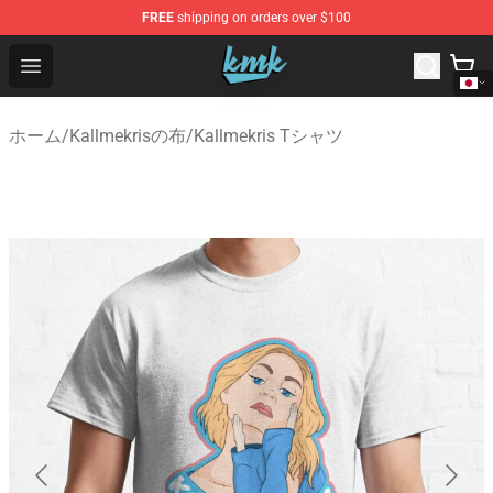
FREE
shipping on orders over $100
KallMeKris Store - Official KallMeKris Merchandise Shop
Open menu
ホーム
/
Kallmekrisの布
/
Kallmekris Tシャツ