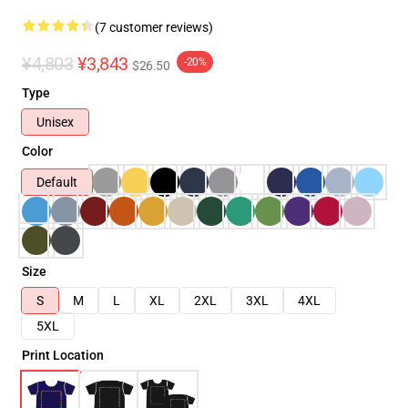
(7 customer reviews)
¥4,803
¥3,843
-20%
$26.50
Type
Unisex
Color
Default
Size
S
M
L
XL
2XL
3XL
4XL
5XL
Print Location