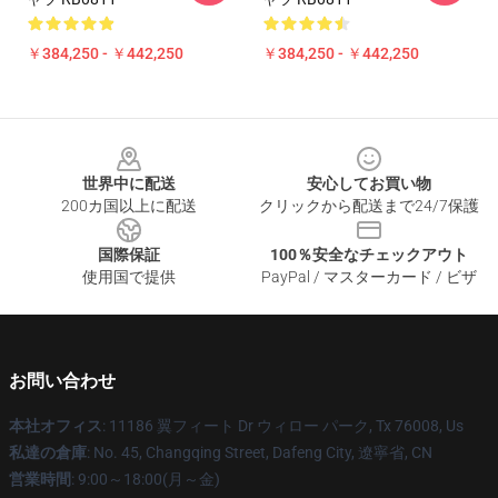
￥384,250 - ￥442,250
￥384,250 - ￥442,250
Footer
世界中に配送
安心してお買い物
200カ国以上に配送
クリックから配送まで24/7保護
国際保証
100％安全なチェックアウト
使用国で提供
PayPal / マスターカード / ビザ
お問い合わせ
本社オフィス
: 11186 翼フィート Dr ウィロー パーク, Tx 76008, Us
私達の倉庫
: No. 45, Changqing Street, Dafeng City, 遼寧省, CN
営業時間
: 9:00～18:00(月～金)