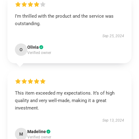
I’m thrilled with the product and the service was
outstanding.
Sep 25, 2024
Olivia
O
Verified owner
This item exceeded my expectations. It’s of high
quality and very well-made, making it a great
investment.
Sep 13, 2024
Madeline
M
Verified owner