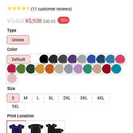
(11 customer reviews)
¥7,422
¥5,938
-20%
$40.95
Type
Unisex
Color
Default
Size
S
M
L
XL
2XL
3XL
4XL
5XL
Print Location