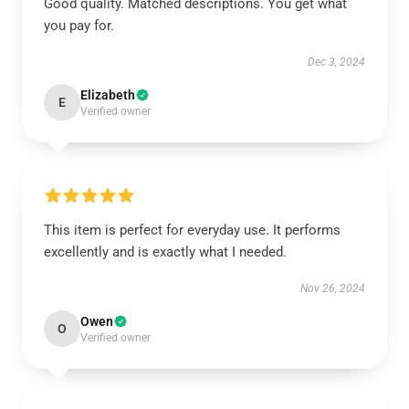
Good quality. Matched descriptions. You get what
you pay for.
Dec 3, 2024
Elizabeth
E
Verified owner
This item is perfect for everyday use. It performs
excellently and is exactly what I needed.
Nov 26, 2024
Owen
O
Verified owner