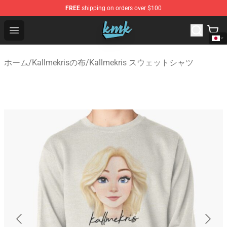
FREE
shipping on orders over $100
KallMeKris Store - Official KallMeKris Merchandise Shop
Open menu
ホーム
/
Kallmekrisの布
/
Kallmekris スウェットシャツ