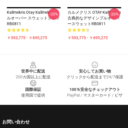
Kallmekris Otay Kallmekris プ
カルメクリス OTAY Kallmekris
-20%
-20%
ルオーバー スウェットシャツ
古典的なデザインプルオーバ
RB0811
ースウェットRB0811
￥593,775 - ￥695,275
￥593,775 - ￥695,275
Footer
世界中に配送
安心してお買い物
200カ国以上に配送
クリックから配送まで24/7保護
国際保証
100％安全なチェックアウト
使用国で提供
PayPal / マスターカード / ビザ
お問い合わせ