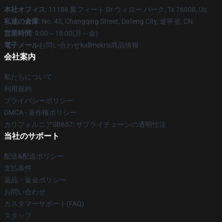
本社オフィス
: 11186 翼フィート Dr ウィロー パーク, Tx 76008, Us
私達の倉庫
: No. 45, Changqing Street, Dafeng City, 遼寧省, CN
営業時間
: 9:00～18:00(月～金)
電子メール
お問い合わせkallmekris商品情報
会社案内
私たちについて
利用規約
プライバシーポリシー
DMCA - 著作権ポリシー
カリフォルニアSB657: サプライチェーンの透明性法
当社のサポート
配送&配送ポリシー
支払条件
返品・返金ポリシー
お問い合わせ
カスタマーサポート(FAQ)
スタッフ