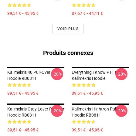
39,51 € - 45,95 €
37,67 € - 44,11 €
VOIR PLUS
Produits connexes
Kallmekris 40 Pull-Over
Everything I Know PTTT2805
-20%
-20%
Hoodie RB0811
Kallmekris Hoodie
39,51 € - 45,95 €
39,51 € - 45,95 €
Kallmekris Otay Lover Pullover
Kallmekris-Hinhtron Pullover
-20%
-20%
Hoodie RB0811
Hoodie RB0811
39,51 € - 45,95 €
39,51 € - 45,95 €