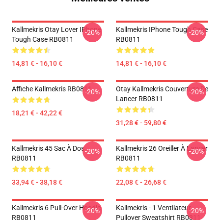
Kallmekris Otay Lover IPhone
Kallmekris IPhone Tough Case
-20%
-20%
Tough Case RB0811
RB0811
14,81 € - 16,10 €
14,81 € - 16,10 €
Affiche Kallmekris RB0811
Otay Kallmekris Couverture De
-20%
-20%
Lancer RB0811
18,21 € - 42,22 €
31,28 € - 59,80 €
Kallmekris 45 Sac À Dos
Kallmekris 26 Oreiller À Lancer
-20%
-20%
RB0811
RB0811
33,94 € - 38,18 €
22,08 € - 26,68 €
Kallmekris 6 Pull-Over Hoodie
Kallmekris - 1 Ventilateur
-20%
-20%
RB0811
Pullover Sweatshirt RB0811