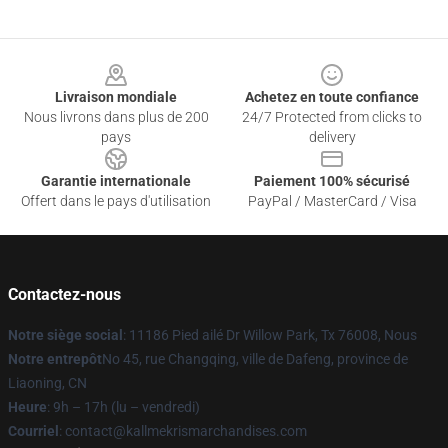
Footer
Livraison mondiale
Achetez en toute confiance
Nous livrons dans plus de 200
24/7 Protected from clicks to
pays
delivery
Garantie internationale
Paiement 100% sécurisé
Offert dans le pays d'utilisation
PayPal / MasterCard / Visa
Contactez-nous
Notre siège social
: 11186 Pied ailé Dr Willow Park, Tx 76008, Nous
Notre entrepôt
No 45, rue Changqing, ville de Dafeng, province de
Liaoning, CN
Heure
: 9h – 17h (lu – vendredi)
Courriel
: contact@kallmekrismarchandises.com