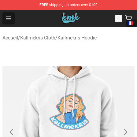
FREE
shipping on orders over $100
KallMeKris Store - Official KallMeKris Merchandise Shop
Open menu
Accueil
/
Kallmekris Cloth
/
Kallmekris Hoodie