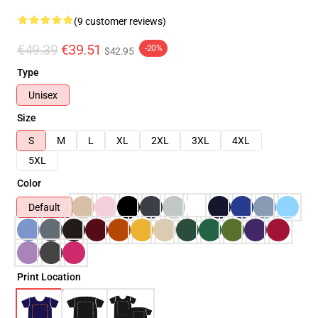
(9 customer reviews)
€49.39
€39.51
-20%
$42.95
Type
Unisex
Size
S
M
L
XL
2XL
3XL
4XL
5XL
Color
Default
Print Location