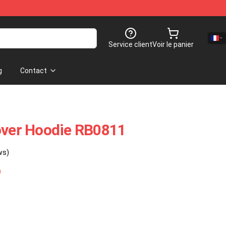
Service client
Voir le panier
g
Contact
over Hoodie RB0811
ws)