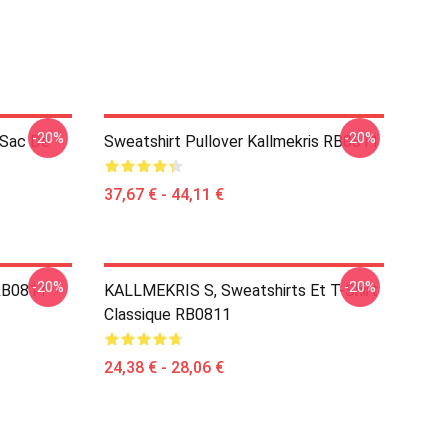
-20%
-20%
 Sac De
Sweatshirt Pullover Kallmekris RB0811
37,67 € - 44,11 €
-20%
-20%
 RB0811
KALLMEKRIS S, Sweatshirts Et T-Shirt
Classique RB0811
24,38 € - 28,06 €