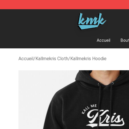
KallMeKris Store - Official KallMeKris Merchandise Sh
Accueil
Bout
Accueil
/
Kallmekris Cloth
/
Kallmekris Hoodie