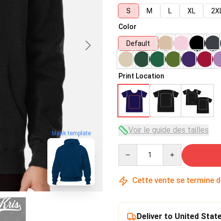
S
M
L
XL
2X
Color
Default
Print Location
Voir le guide des tailles
blank template
Quantity
Cette vente se termine 
Deliver to United Stat