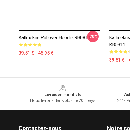
-20%
Kallmekris Pullover Hoodie RB0811
Kallmekris
RB0811
39,51 € - 45,95 €
39,51 € - 
Footer
Livraison mondiale
Ac
Nous livrons dans plus de 200 pays
24/7 Pr
Contactez-nous
Notre so