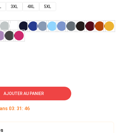
L
3XL
4XL
5XL
AJOUTER AU PANIER
dans
03
:
31
:
45
es