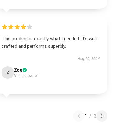
This product is exactly what I needed. It's well-
crafted and performs superbly.
Aug 20, 2024
Zoe
Z
Verified owner
1
/
3