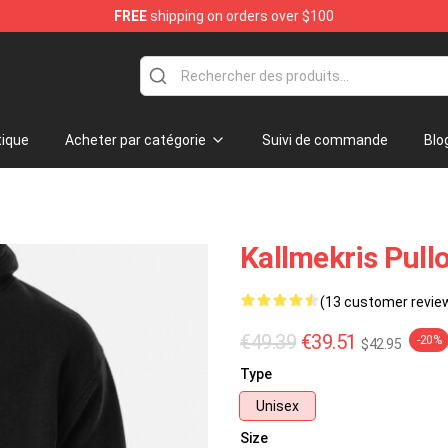
FREE
shipping on orders over $100
op
ique
Acheter par catégorie
Suivi de commande
Blo
Kallmekris Pull
(13 customer revie
€49.39
€39.51
-20%
$42.95
Type
Unisex
Size