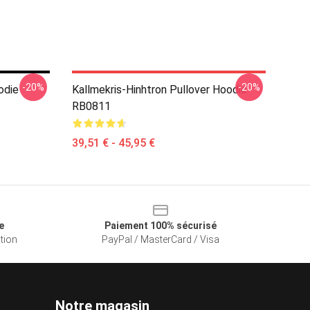
-20%
-20%
odie
Kallmekris-Hinhtron Pullover Hoodie
RB0811
39,51 € - 45,95 €
e
Paiement 100% sécurisé
ation
PayPal / MasterCard / Visa
Notre magasin