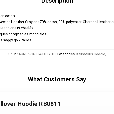
Description
e en coton
yester. Heather Gray est 70% coton, 30% polyester. Charbon Heather 
i et poignets côtelés
tiques comptables mondiales
 saggy go 2 tailles
SKU
:
KARRSK-36114-DEFAULT
Catégories
:
Kallmekris Hoodie
,
What Customers Say
ullover Hoodie RB0811