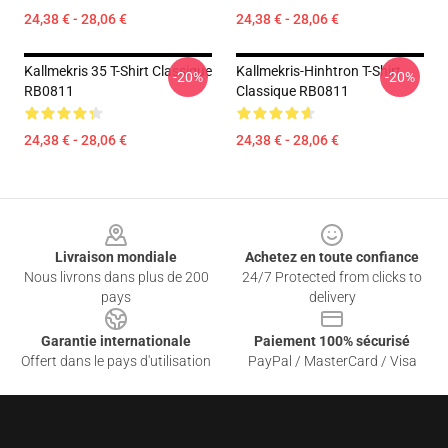
24,38 € - 28,06 €
24,38 € - 28,06 €
Kallmekris 35 T-Shirt Classique
Kallmekris-Hinhtron T-Shirt
-20%
-20%
RB0811
Classique RB0811
24,38 € - 28,06 €
24,38 € - 28,06 €
Footer
Livraison mondiale
Achetez en toute confiance
Nous livrons dans plus de 200
24/7 Protected from clicks to
pays
delivery
Garantie internationale
Paiement 100% sécurisé
Offert dans le pays d'utilisation
PayPal / MasterCard / Visa