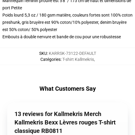
Mannequin féminin prouvé est 5'8" / 173 cm de haut et dimensions de
port Petite
Poids lourd 5,3 oz / 180 gsm matière, couleurs fortes sont 100% coton
preshunk, gris bruyère est 90% coton/10% polyester, denim bruyère
est 50% coton/ 50% polyester
Embouts à double nervure et bande de cou pour une robustesse
SKU
:
KARRSK-73122-DEFAULT
Catégories
:
T-shirt Kallmekris
,
What Customers Say
13 reviews for Kallmekris Merch
Kallmekris Bexx Lèvres rouges T-shirt
classique RB0811