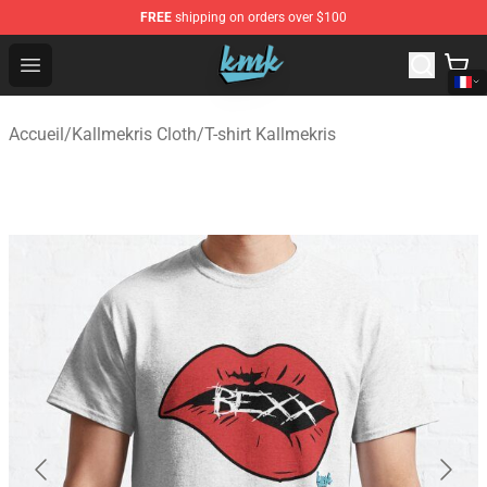
FREE
shipping on orders over $100
KallMeKris Store - Official KallMeKris Merchandise Shop
Open menu
Accueil
/
Kallmekris Cloth
/
T-shirt Kallmekris