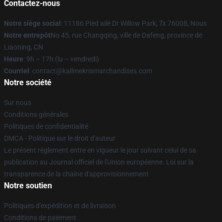
Contactez-nous
Notre siège social
: 11186 Pied ailé Dr Willow Park, Tx 76008, Nous
Notre entrepôt
No 45, rue Changqing, ville de Dafeng, province de
Liaoning, CN
Heure
: 9h – 17h (lu – vendredi)
Courriel
: contact@kallmekrismarchandises.com
Notre société
Sur nous
Conditions générales
Politiques de confidentialité
DMCA - Politique sur le droit d'auteur
Le présent règlement entre en vigueur le jour suivant celui de sa
publication au Journal officiel de l'Union européenne. Loi sur la
transparence de la chaîne d'approvisionnement
Notre soutien
Politiques d'expédition et de livraison
Conditions de paiement