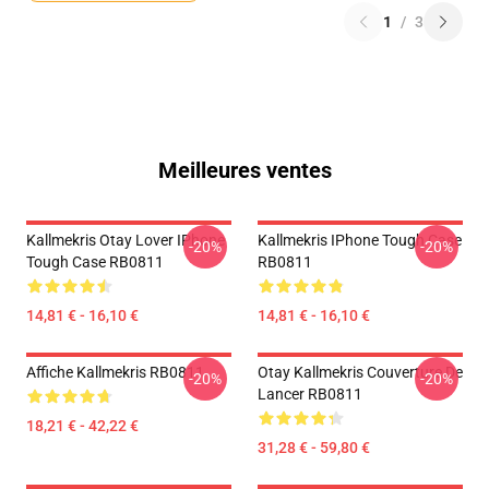
1
/
3
Meilleures ventes
Kallmekris Otay Lover IPhone
Kallmekris IPhone Tough Case
-20%
-20%
Tough Case RB0811
RB0811
14,81 € - 16,10 €
14,81 € - 16,10 €
Affiche Kallmekris RB0811
Otay Kallmekris Couverture De
-20%
-20%
Lancer RB0811
18,21 € - 42,22 €
31,28 € - 59,80 €