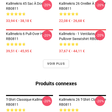
Kallmekris 45 Sac À Dos
Kallmekris 26 Oreiller À Lancer
-20%
-20%
RB0811
RB0811
33,94 € - 38,18 €
22,08 € - 26,68 €
Kallmekris 6 Pull-Over Hoodie
Kallmekris - 1 Ventilateur
-20%
-20%
RB0811
Pullover Sweatshirt RB0811
39,51 € - 45,95 €
37,67 € - 44,11 €
VOIR PLUS
Produits connexes
T-Shirt Classique Kallmekris
Kallmekris 26 T-Shirt Classique
-20%
-20%
RB0811
RB0811