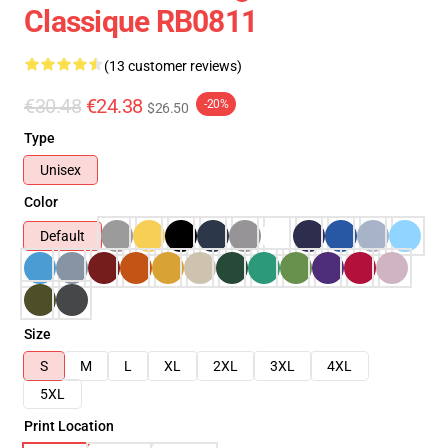
Classique RB0811
(13 customer reviews)
€30.48
€24.38
-20%
$26.50
Type
Unisex
Color
Default
Size
S
M
L
XL
2XL
3XL
4XL
5XL
Print Location