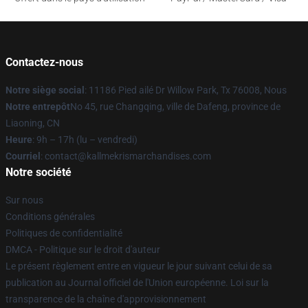
Contactez-nous
Notre siège social
: 11186 Pied ailé Dr Willow Park, Tx 76008, Nous
Notre entrepôt
No 45, rue Changqing, ville de Dafeng, province de
Liaoning, CN
Heure
: 9h – 17h (lu – vendredi)
Courriel
: contact@kallmekrismarchandises.com
Notre société
Sur nous
Conditions générales
Politiques de confidentialité
DMCA - Politique sur le droit d'auteur
Le présent règlement entre en vigueur le jour suivant celui de sa
publication au Journal officiel de l'Union européenne. Loi sur la
transparence de la chaîne d'approvisionnement