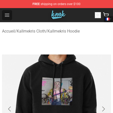
FREE
shipping on orders over $100
KallMeKris Store - Official KallMeKris Merchandise Shop
Open menu
Accueil
/
Kallmekris Cloth
/
Kallmekris Hoodie