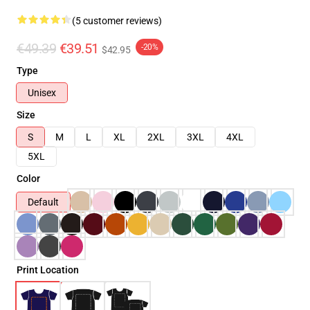
(5 customer reviews)
€49.39
€39.51
-20%
$42.95
Type
Unisex
Size
S
M
L
XL
2XL
3XL
4XL
5XL
Color
Default
Print Location