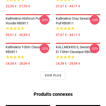
22,95 € - 27,55 €
37,67 € - 44,11 €
Kallmekris-Hinhtron Pullover
Kallmekris Otay Sweatshirt
-20%
-20%
Hoodie RB0811
Pull RB0811
39,51 € - 45,95 €
37,67 € - 44,11 €
Kallmekris T-Shirt Classique
KALLMEKRIS S, Sweatshirts
-20%
-20%
RB0811
Et T-Shirt Classique RB0811
24,38 € - 28,06 €
24,38 € - 28,06 €
VOIR PLUS
Produits connexes