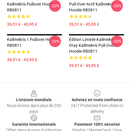
Kallmekris Pullover Hoodie
Pull-Over Actif Kallmekris
-20%
-20%
RB0811
Hoodie RB0811
39,51 € - 45,95 €
39,51 € - 45,95 €
Kallmekris 1 Pullover Hoodie
Édition Limitée Kallmekris
-20%
-20%
RB0811
Otay Kallmekris Pull-Over
Hoodie RB0811
39,51 € - 45,95 €
39,51 € - 45,95 €
Footer
Livraison mondiale
Achetez en toute confiance
Nous livrons dans plus de 200
24/7 Protected from clicks to
pays
delivery
Garantie internationale
Paiement 100% sécurisé
Offert dans le pays d'utilisation
PayPal / MasterCard / Visa