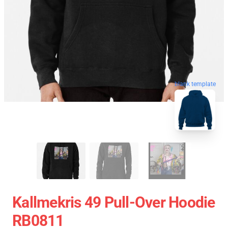
blank template
Kallmekris 49 Pull-Over Hoodie
RB0811