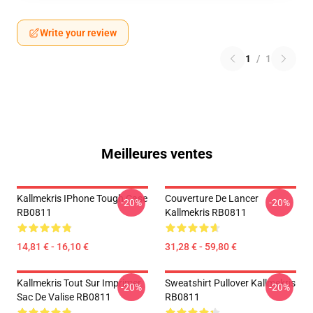
Write your review
1
/
1
Meilleures ventes
Kallmekris IPhone Tough Case
Couverture De Lancer
-20%
-20%
RB0811
Kallmekris RB0811
14,81 € - 16,10 €
31,28 € - 59,80 €
Kallmekris Tout Sur Imprimer
Sweatshirt Pullover Kallmekris
-20%
-20%
Sac De Valise RB0811
RB0811