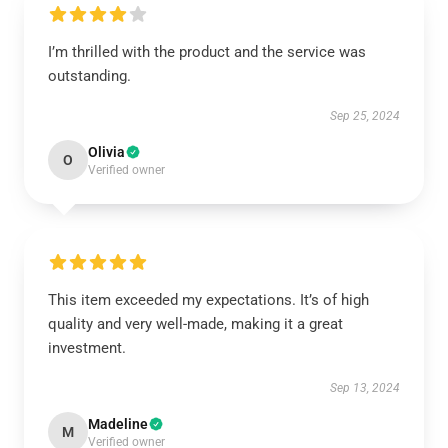
I’m thrilled with the product and the service was
outstanding.
Sep 25, 2024
Olivia
O
Verified owner
This item exceeded my expectations. It’s of high
quality and very well-made, making it a great
investment.
Sep 13, 2024
Madeline
M
Verified owner