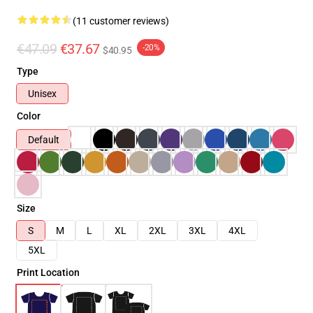
(11 customer reviews)
€47.09
€37.67
-20%
$40.95
Type
Unisex
Color
Default
Size
S
M
L
XL
2XL
3XL
4XL
5XL
Print Location