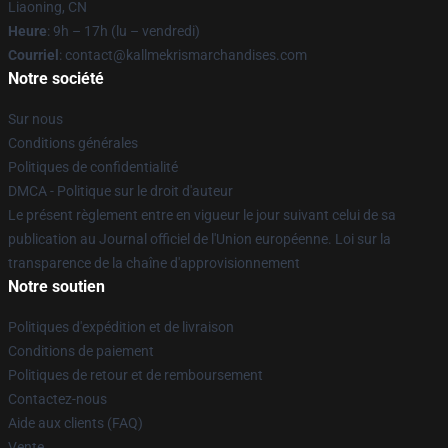
Liaoning, CN
Heure
: 9h – 17h (lu – vendredi)
Courriel
: contact@kallmekrismarchandises.com
Notre société
Sur nous
Conditions générales
Politiques de confidentialité
DMCA - Politique sur le droit d'auteur
Le présent règlement entre en vigueur le jour suivant celui de sa
publication au Journal officiel de l'Union européenne. Loi sur la
transparence de la chaîne d'approvisionnement
Notre soutien
Politiques d'expédition et de livraison
Conditions de paiement
Politiques de retour et de remboursement
Contactez-nous
Aide aux clients (FAQ)
Vente