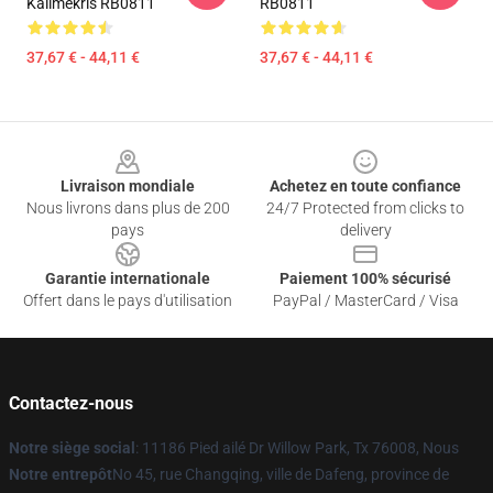
Kallmekris RB0811
RB0811
37,67 € - 44,11 €
37,67 € - 44,11 €
Footer
Livraison mondiale
Achetez en toute confiance
Nous livrons dans plus de 200
24/7 Protected from clicks to
pays
delivery
Garantie internationale
Paiement 100% sécurisé
Offert dans le pays d'utilisation
PayPal / MasterCard / Visa
Contactez-nous
Notre siège social
: 11186 Pied ailé Dr Willow Park, Tx 76008, Nous
Notre entrepôt
No 45, rue Changqing, ville de Dafeng, province de