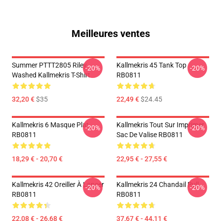
Meilleures ventes
Summer PTTT2805 Riley
Kallmekris 45 Tank Top
-20%
-20%
Washed Kallmekris T-Shirt
RB0811
32,20 €
$35
22,49 €
$24.45
Kallmekris 6 Masque Plat
Kallmekris Tout Sur Imprimer
-20%
-20%
RB0811
Sac De Valise RB0811
18,29 € - 20,70 €
22,95 € - 27,55 €
Kallmekris 42 Oreiller À Lancer
Kallmekris 24 Chandail Pull
-20%
-20%
RB0811
RB0811
22,08 € - 26,68 €
37,67 € - 44,11 €