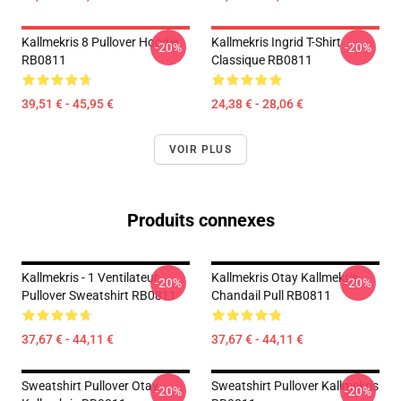
Kallmekris 8 Pullover Hoodie
Kallmekris Ingrid T-Shirt
-20%
-20%
RB0811
Classique RB0811
39,51 € - 45,95 €
24,38 € - 28,06 €
VOIR PLUS
Produits connexes
Kallmekris - 1 Ventilateur
Kallmekris Otay Kallmekris
-20%
-20%
Pullover Sweatshirt RB0811
Chandail Pull RB0811
37,67 € - 44,11 €
37,67 € - 44,11 €
Sweatshirt Pullover Otay
Sweatshirt Pullover Kallmekris
-20%
-20%