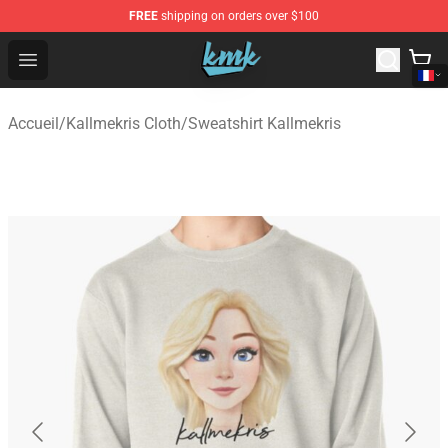
FREE
shipping on orders over $100
KallMeKris Store - Official KallMeKris Merchandise Shop
Open menu
Accueil
/
Kallmekris Cloth
/
Sweatshirt Kallmekris