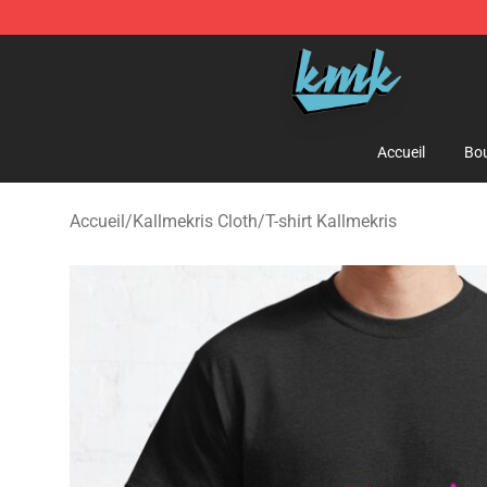
KallMeKris Store - Official KallMeKris Merchandise Sh
Accueil
Bou
Accueil
/
Kallmekris Cloth
/
T-shirt Kallmekris