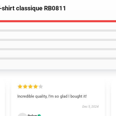
T-shirt classique RB0811
Incredible quality, I’m so glad I bought it!
Dec 5, 2024