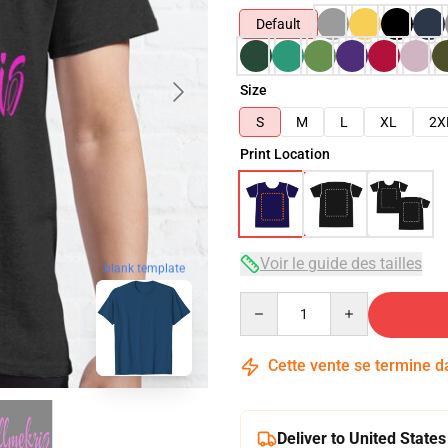
Default
Size
S
M
L
XL
2X
Print Location
Voir le guide des tailles
blank template
Quantity
Cette vente se termine 
Deliver to United States