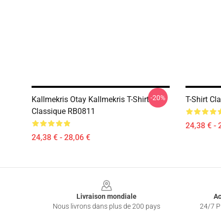
-20%
Kallmekris Otay Kallmekris T-Shirt
T-Shirt C
Classique RB0811
24,38 € - 
24,38 € - 28,06 €
Footer
Livraison mondiale
Ac
Nous livrons dans plus de 200 pays
24/7 Pr