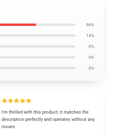
86%
14%
0%
0%
0%
I'm thrilled with this product; it matches the
description perfectly and operates without any
issues.