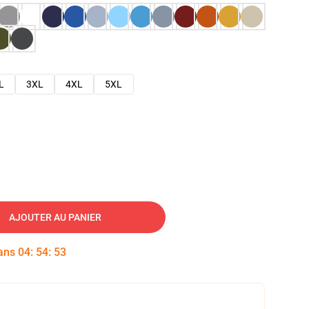
L
3XL
4XL
5XL
AJOUTER AU PANIER
dans
04
:
54
:
52