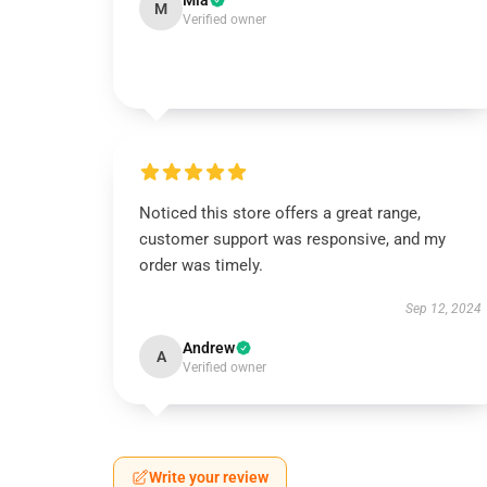
Mia
M
Verified owner
Noticed this store offers a great range,
customer support was responsive, and my
order was timely.
Sep 12, 2024
Andrew
A
Verified owner
Write your review