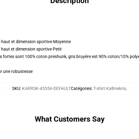
Description
 haut et dimension sportive Moyenne
haut et dimension sportive Petit
urs fortes sont 100% coton preshunk, gris bruyère est 90% coton/10% pol
ur une robustesse
SKU
:
KARRSK-43556-DEFAULT
Catégories
:
T-shirt Kallmekris
,
What Customers Say