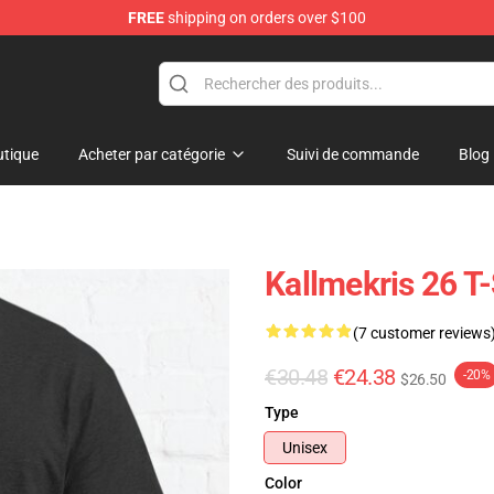
FREE
shipping on orders over $100
op
tique
Acheter par catégorie
Suivi de commande
Blog
Kallmekris 26 T
(7 customer reviews
€30.48
€24.38
-20%
$26.50
Type
Unisex
Color