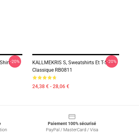
-20%
-20%
Shirt
KALLMEKRIS S, Sweatshirts Et T-Shirt
Classique RB0811
24,38 € - 28,06 €
e
Paiement 100% sécurisé
tion
PayPal / MasterCard / Visa