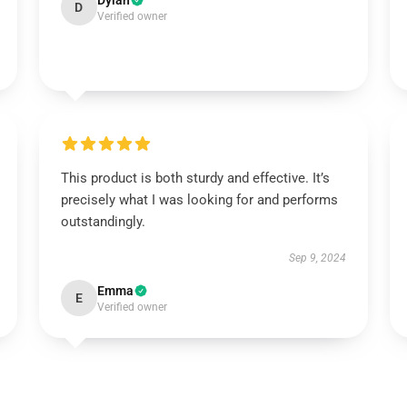
Dylan
D
Verified owner
This product is both sturdy and effective. It’s
precisely what I was looking for and performs
outstandingly.
Sep 9, 2024
Emma
E
Verified owner