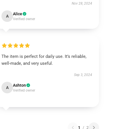
Nov 28, 2024
Alice
A
Verified owner
The item is perfect for daily use. It’s reliable,
well-made, and very useful.
Sep 3, 2024
Ashton
A
Verified owner
1
/
2