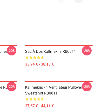
-20%
-20%
oires
Sac À Dos Kallmekris RB0811
33,94 € - 38,18 €
-20%
-20%
die RB0811
Kallmekris - 1 Ventilateur Pullover
Sweatshirt RB0811
37,67 € - 44,11 €