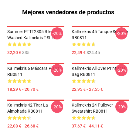
Mejores vendedores de productos
Summer PTTT2805 Riley
Kallmekris 45 Tanque Superior
-20%
-20%
Washed Kallmekris T-Shirt
RB0811
32,20 €
$35
22,49 €
$24.45
Kallmekris 6 Máscara Plana
Kallmekris All Over Print Tote
-20%
-20%
RB0811
Bag RB0811
18,29 € - 20,70 €
22,95 € - 27,55 €
Kallmekris 42 Tirar La
Kallmekris 24 Pullover
-20%
-20%
Almohada RB0811
Sweatshirt RB0811
22,08 € - 26,68 €
37,67 € - 44,11 €