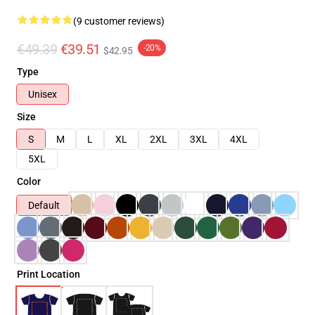
(9 customer reviews)
€49.39
€39.51
-20%
$42.95
Type
Unisex
Size
S
M
L
XL
2XL
3XL
4XL
5XL
Color
Default
Print Location