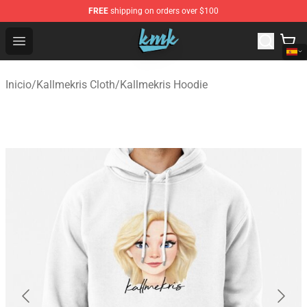
FREE
shipping on orders over $100
KallMeKris Store - Official KallMeKris Merchandise Shop
Open menu
Inicio
/
Kallmekris Cloth
/
Kallmekris Hoodie