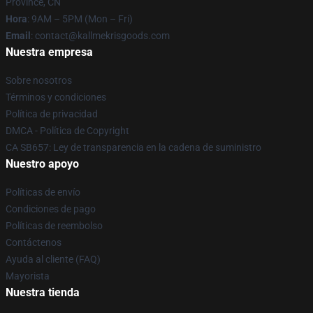
Province, CN
Hora
: 9AM – 5PM (Mon – Fri)
Email
: contact@kallmekrisgoods.com
Nuestra empresa
Sobre nosotros
Términos y condiciones
Política de privacidad
DMCA - Política de Copyright
CA SB657: Ley de transparencia en la cadena de suministro
Nuestro apoyo
Políticas de envío
Condiciones de pago
Políticas de reembolso
Contáctenos
Ayuda al cliente (FAQ)
Mayorista
Nuestra tienda