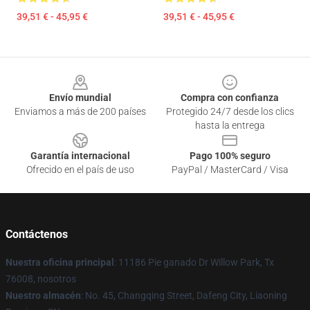
39,51 € - 45,95 €
39,51 € - 45,95 €
Footer
Envío mundial
Compra con confianza
Enviamos a más de 200 países
Protegido 24/7 desde los clics
hasta la entrega
Garantía internacional
Pago 100% seguro
Ofrecido en el país de uso
PayPal / MasterCard / Visa
Contáctenos
Nuestra oficina principal
: 11186 Pie ganado Dr Willow Park, Tx
76008, nosotros
Nuestro almacén
: No. 45, Changqing Street, Dafeng City, Liaoning