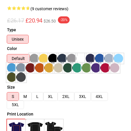
(9 customer reviews)
£26.17
£20.94
-20%
$26.50
Type
Unisex
Color
Default
Size
S
M
L
XL
2XL
3XL
4XL
5XL
Print Location