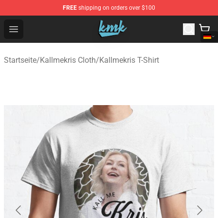
FREE
shipping on orders over $100
KallMeKris Store - Official KallMeKris Merchandise Shop
Open menu
Startseite
/
Kallmekris Cloth
/
Kallmekris T-Shirt