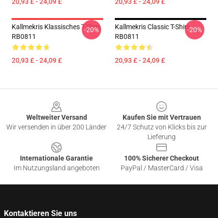
20,93 £ - 24,09 £
20,93 £ - 24,09 £
Kallmekris Klassisches T-Shirt
Kallmekris Classic T-Shirt
-20%
-20%
RB0811
RB0811
20,93 £ - 24,09 £
20,93 £ - 24,09 £
Footer
Weltweiter Versand
Kaufen Sie mit Vertrauen
Wir versenden in über 200 Länder
24/7 Schutz von Klicks bis zur
Lieferung
Internationale Garantie
100% Sicherer Checkout
Im Nutzungsland angeboten
PayPal / MasterCard / Visa
Kontaktieren Sie uns