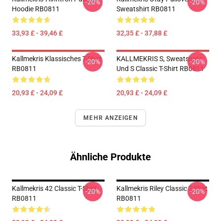
-20%
-20%
Hoodie RB0811
Sweatshirt RB0811
33,93 £ - 39,46 £
32,35 £ - 37,88 £
Kallmekris Klassisches T-Shirt
KALLMEKRIS S, Sweatshirts
-20%
-20%
RB0811
Und S Classic T-Shirt RB0811
20,93 £ - 24,09 £
20,93 £ - 24,09 £
MEHR ANZEIGEN
Ähnliche Produkte
Kallmekris 42 Classic T-Shirt
Kallmekris Riley Classic T-Shirt
-20%
-20%
RB0811
RB0811