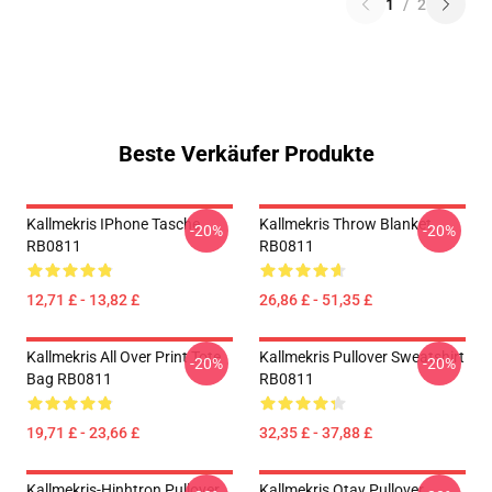
1
/
2
Beste Verkäufer Produkte
Kallmekris IPhone Tasche
Kallmekris Throw Blanket
-20%
-20%
RB0811
RB0811
12,71 £ - 13,82 £
26,86 £ - 51,35 £
Kallmekris All Over Print Tote
Kallmekris Pullover Sweatshirt
-20%
-20%
Bag RB0811
RB0811
19,71 £ - 23,66 £
32,35 £ - 37,88 £
Kallmekris-Hinhtron Pullover
Kallmekris Otay Pullover