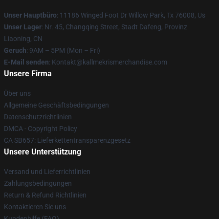
Unser Hauptbüro
: 11186 Winged Foot Dr Willow Park, Tx 76008, Us
Unser Lager
: Nr. 45, Changqing Street, Stadt Dafeng, Provinz
Liaoning, CN
Geruch
: 9AM – 5PM (Mon – Fri)
E-Mail senden
: Kontakt@kallmekrismerchandise.com
Unsere Firma
Über uns
Allgemeine Geschäftsbedingungen
Datenschutzrichtlinien
DMCA - Copyright Policy
CA SB657: Lieferkettentransparenzgesetz
Unsere Unterstützung
Versand und Lieferrichtlinien
Zahlungsbedingungen
Return & Refund Richtlinien
Kontaktieren Sie uns
Kundenhilfe (FAQ)