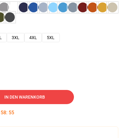
L
3XL
4XL
5XL
IN DEN WARENKORB
:
58
:
54