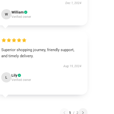
Dec 1, 2024
William
W
Verified owner
Superior shopping journey, friendly support,
and timely delivery.
Aug 19, 2024
Lily
L
Verified owner
1
/
2