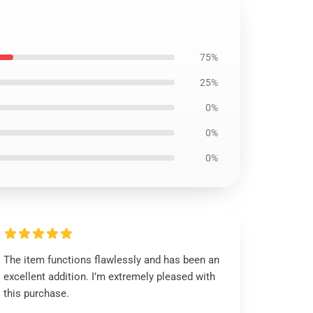
75%
25%
0%
0%
0%
The item functions flawlessly and has been an
excellent addition. I’m extremely pleased with
this purchase.