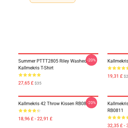
-20%
Summer PTTT2805 Riley Washed
Kallmekri
Kallmekris T-Shirt
19,31 £
$2
27,65 £
$35
-20%
Kallmekris 42 Throw Kissen RB0811
Kallmekris
RB0811
18,96 £ - 22,91 £
32,35 £ - 