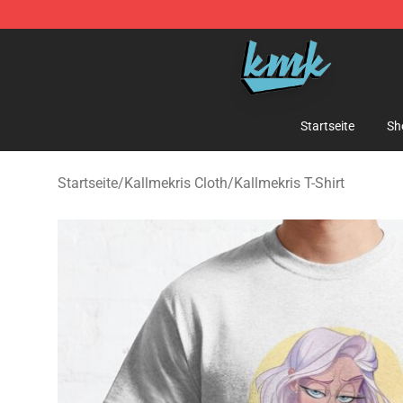
KallMeKris Store - Official KallMeKris Merchandise Sh
Startseite
Sh
Startseite
/
Kallmekris Cloth
/
Kallmekris T-Shirt