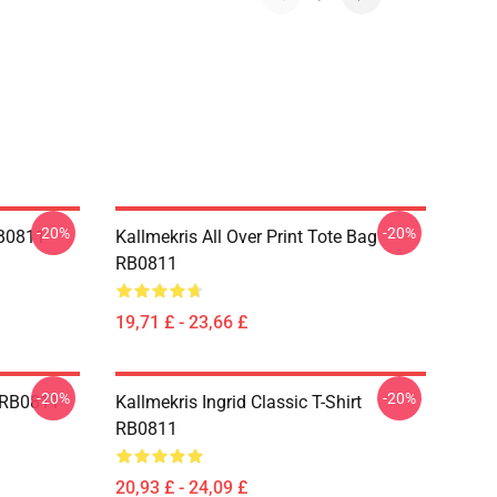
-20%
-20%
RB0811
Kallmekris All Over Print Tote Bag
RB0811
19,71 £ - 23,66 £
-20%
-20%
e RB0811
Kallmekris Ingrid Classic T-Shirt
RB0811
20,93 £ - 24,09 £