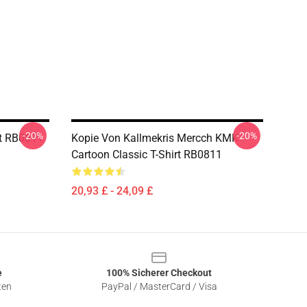
-20%
-20%
rt RB0811
Kopie Von Kallmekris Mercch KMK
Cartoon Classic T-Shirt RB0811
20,93 £ - 24,09 £
e
100% Sicherer Checkout
ten
PayPal / MasterCard / Visa