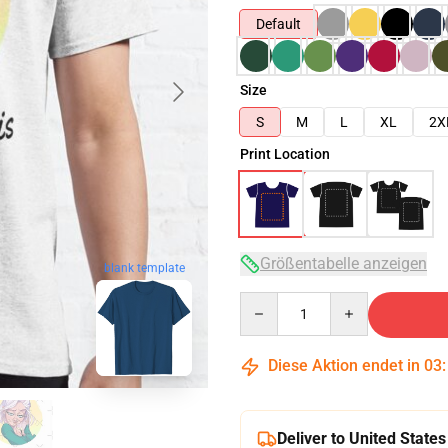
Default
Size
S
M
L
XL
2X
Print Location
Größentabelle anzeigen
blank template
Quantity
Diese Aktion endet in
03
Deliver to United States