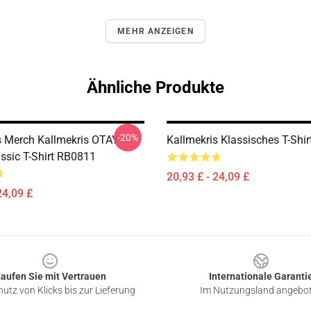
MEHR ANZEIGEN
Ähnliche Produkte
-20%
s Merch Kallmekris OTAY
Kallmekris Klassisches T-Shi
ssic T-Shirt RB0811
20,93 £ - 24,09 £
24,09 £
aufen Sie mit Vertrauen
Internationale Garanti
utz von Klicks bis zur Lieferung
Im Nutzungsland angebo