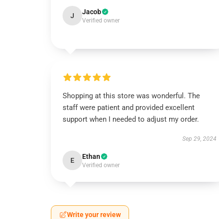
Jacob
J
Verified owner
Shopping at this store was wonderful. The
staff were patient and provided excellent
support when I needed to adjust my order.
Sep 29, 2024
Ethan
E
Verified owner
Write your review