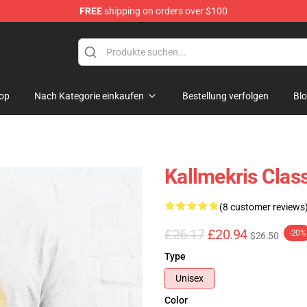
FREE
shipping on orders over $100
op
op
Nach Kategorie einkaufen
Bestellung verfolgen
Bl
Kallmekris Clas
(8 customer reviews
£26.17
£20.94
-20%
$26.50
Type
Unisex
Color