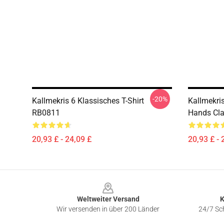
-20%
Kallmekris 6 Klassisches T-Shirt
Kallmekri
RB0811
Hands Cla
20,93 £ - 24,09 £
20,93 £ - 
Footer
Weltweiter Versand
K
Wir versenden in über 200 Länder
24/7 Sch