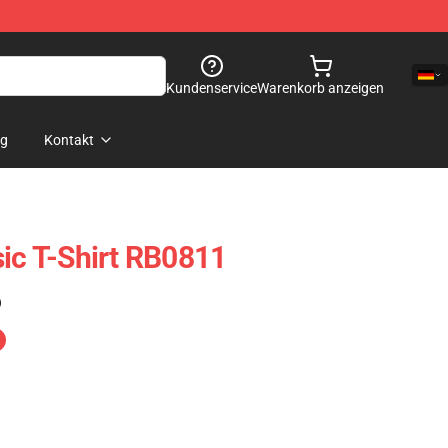
Kundenservice
Warenkorb anzeigen
og
Kontakt
sic T-Shirt RB0811
)