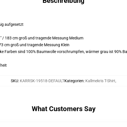
Beschreibung
ßig aufgesetzt
0" / 183 cm groß und tragende Messung Medium
173 cm groß und tragende Messung Klein
arke Farben sind 100% Baumwolle vorschrumpfen, wärmer grau ist 90% Ba
heit
SKU
:
KARRSK-19518-DEFAULT
Kategorien
:
Kallmekris T-Shirt
,
What Customers Say