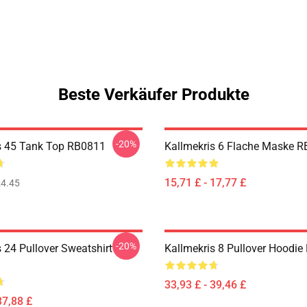
Beste Verkäufer Produkte
-20%
s 45 Tank Top RB0811
Kallmekris 6 Flache Maske 
15,71 £ - 17,77 £
4.45
-20%
 24 Pullover Sweatshirt
Kallmekris 8 Pullover Hoodi
33,93 £ - 39,46 £
37,88 £