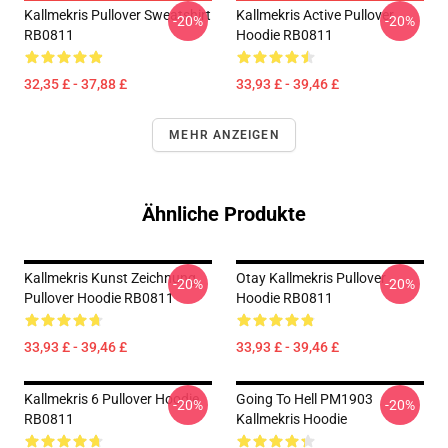
Kallmekris Pullover Sweatshirt
Kallmekris Active Pullover
-20%
-20%
RB0811
Hoodie RB0811
32,35 £ - 37,88 £
33,93 £ - 39,46 £
MEHR ANZEIGEN
Ähnliche Produkte
Kallmekris Kunst Zeichnung
Otay Kallmekris Pullover
-20%
-20%
Pullover Hoodie RB0811
Hoodie RB0811
33,93 £ - 39,46 £
33,93 £ - 39,46 £
Kallmekris 6 Pullover Hoodie
Going To Hell PM1903
-20%
-20%
RB0811
Kallmekris Hoodie