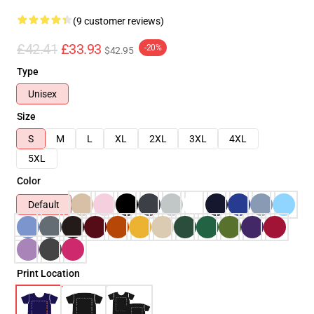
(9 customer reviews)
£42.41
£33.93
-20%
$42.95
Type
Unisex
Size
S
M
L
XL
2XL
3XL
4XL
5XL
Color
Default
Print Location