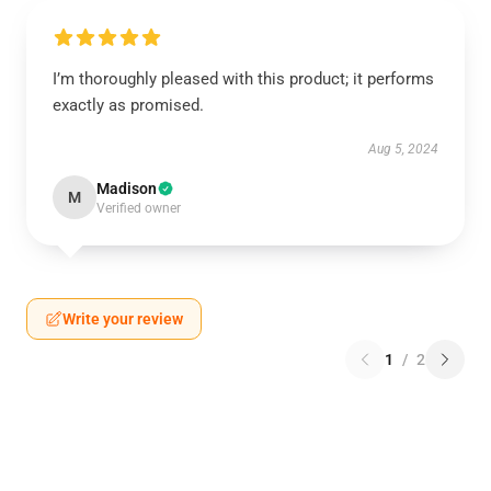
I’m thoroughly pleased with this product; it performs
exactly as promised.
Aug 5, 2024
Madison
M
Verified owner
Write your review
1
/
2