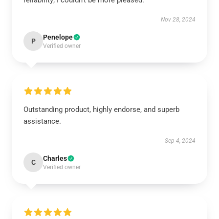
reliability; I couldn’t be more pleased.
Nov 28, 2024
Penelope
P
Verified owner
Outstanding product, highly endorse, and superb
assistance.
Sep 4, 2024
Charles
C
Verified owner