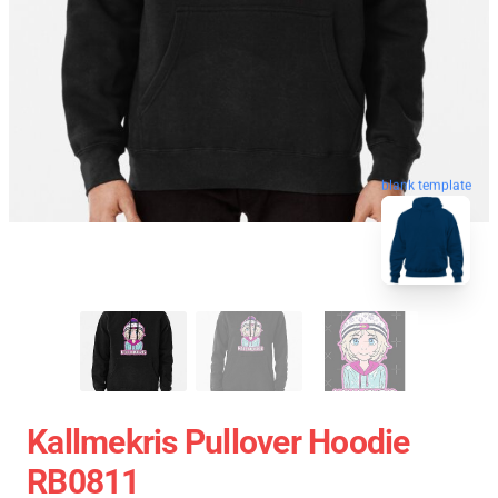
blank template
Kallmekris Pullover Hoodie
RB0811