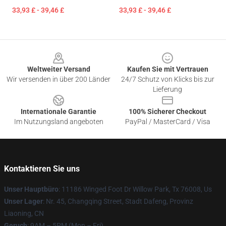
33,93 £ - 39,46 £
33,93 £ - 39,46 £
Footer
Weltweiter Versand
Kaufen Sie mit Vertrauen
Wir versenden in über 200 Länder
24/7 Schutz von Klicks bis zur
Lieferung
Internationale Garantie
100% Sicherer Checkout
Im Nutzungsland angeboten
PayPal / MasterCard / Visa
Kontaktieren Sie uns
Unser Hauptbüro
: 11186 Winged Foot Dr Willow Park, Tx 76008, Us
Unser Lager
: Nr. 45, Changqing Street, Stadt Dafeng, Provinz
Liaoning, CN
Geruch
: 9AM – 5PM (Mon – Fri)