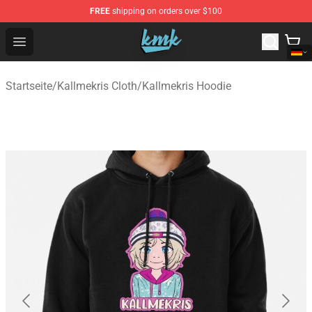
FREE
shipping on orders over $100
KallMeKris Store - Official KallMeKris Merchandise Shop
Open menu
Startseite
/
Kallmekris Cloth
/
Kallmekris Hoodie