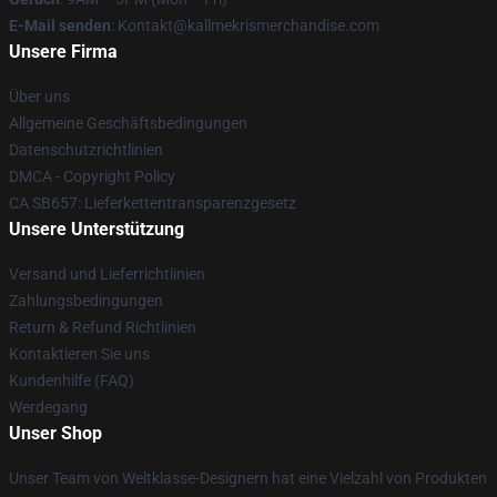
E-Mail senden
: Kontakt@kallmekrismerchandise.com
Unsere Firma
Über uns
Allgemeine Geschäftsbedingungen
Datenschutzrichtlinien
DMCA - Copyright Policy
CA SB657: Lieferkettentransparenzgesetz
Unsere Unterstützung
Versand und Lieferrichtlinien
Zahlungsbedingungen
Return & Refund Richtlinien
Kontaktieren Sie uns
Kundenhilfe (FAQ)
Werdegang
Unser Shop
Unser Team von Weltklasse-Designern hat eine Vielzahl von Produkten