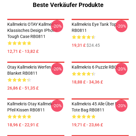
Beste Verkäufer Produkte
Kallmekris OTAY Kallmekris
Kallmekris Eye Tank Top
-20%
-20%
Klassisches Design IPhone
RB0811
Tough Case RB0811
19,31 £
$24.45
12,71 £ - 13,82 £
Otay Kallmekris Werfen Sie
Kallmekris 6 Puzzle RB0811
-20%
-20%
Blanket RB0811
18,88 £ - 34,36 £
26,86 £ - 51,35 £
Kallmekris Otay Kallmekris
Kallmekris 45 Alle Über Druck
-20%
-20%
Pfeil Kissen RB0811
Tote Bag RB0811
18,96 £ - 22,91 £
19,71 £ - 23,66 £