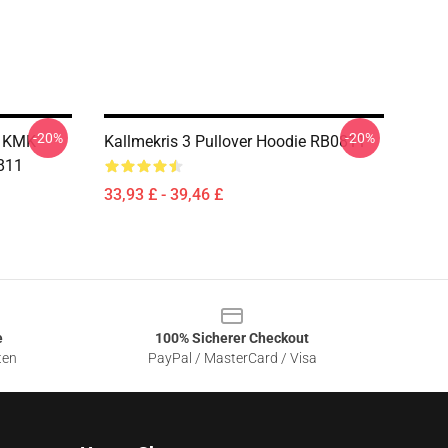
-20%
-20%
h KMK
Kallmekris 3 Pullover Hoodie RB0811
811
33,93 £ - 39,46 £
e
100% Sicherer Checkout
ten
PayPal / MasterCard / Visa