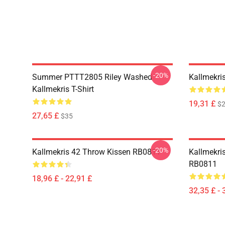
-20%
Summer PTTT2805 Riley Washed
Kallmekri
Kallmekris T-Shirt
19,31 £
$2
27,65 £
$35
-20%
Kallmekris 42 Throw Kissen RB0811
Kallmekris
RB0811
18,96 £ - 22,91 £
32,35 £ - 