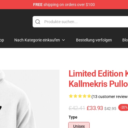
FREE
shipping on orders over $100
op
op
Nach Kategorie einkaufen
Bestellung verfolgen
Bl
Limited Edition 
Kallmekris Pull
(13 customer review
£42.41
£33.93
-20%
$42.95
Type
Unisex