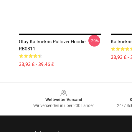
-20%
Otay Kallmekris Pullover Hoodie
Kallmekri
RB0811
33,93 £ - 
33,93 £ - 39,46 £
Footer
Weltweiter Versand
K
Wir versenden in über 200 Länder
24/7 Sch