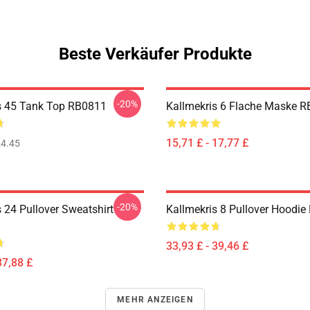
Beste Verkäufer Produkte
-20%
s 45 Tank Top RB0811
Kallmekris 6 Flache Maske 
15,71 £ - 17,77 £
4.45
-20%
 24 Pullover Sweatshirt
Kallmekris 8 Pullover Hoodi
33,93 £ - 39,46 £
37,88 £
MEHR ANZEIGEN