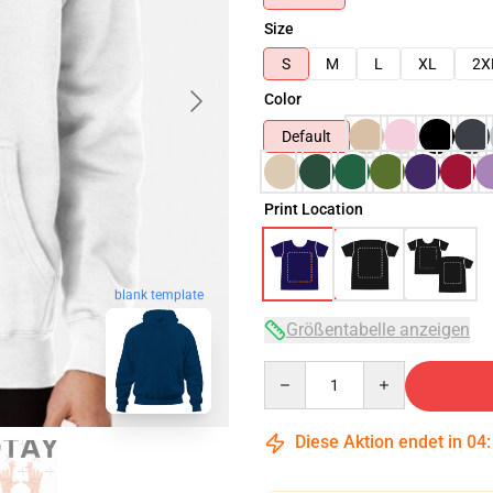
Size
S
M
L
XL
2X
Color
Default
Print Location
blank template
Größentabelle anzeigen
Quantity
Diese Aktion endet in
04