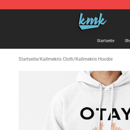
KallMeKris Store - Official KallMeKris Merchandise Sh
Startseite
Sh
Startseite
/
Kallmekris Cloth
/
Kallmekris Hoodie