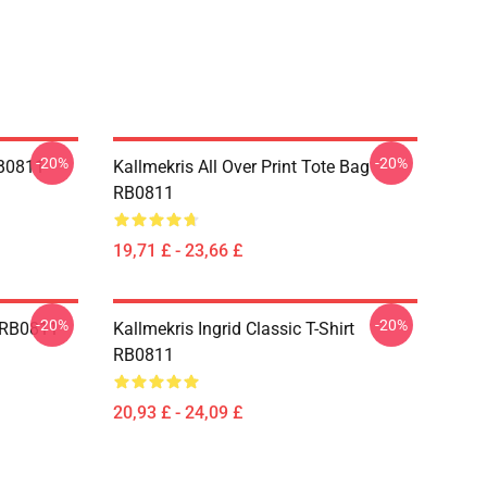
-20%
-20%
RB0811
Kallmekris All Over Print Tote Bag
RB0811
19,71 £ - 23,66 £
-20%
-20%
e RB0811
Kallmekris Ingrid Classic T-Shirt
RB0811
20,93 £ - 24,09 £