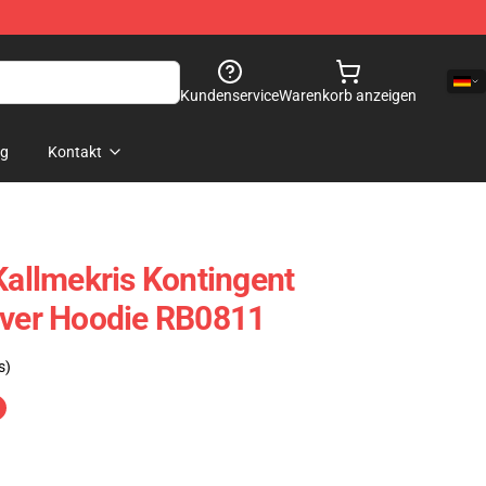
Kundenservice
Warenkorb anzeigen
og
Kontakt
Kallmekris Kontingent
over Hoodie RB0811
s)