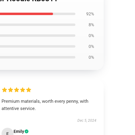
92%
8%
0%
0%
0%
Premium materials, worth every penny, with
attentive service.
Dec 5, 2024
Emily
E