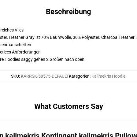
Beschreibung
eiches Vlies
ster. Heather Gray ist 70% Baumwolle, 30% Polyester. Charcoal Heather 
ppenmanschetten
actices Anforderungen
e Ihre Hoodies saggy gehen 2 Größen nach oben
SKU
:
KARRSK-58575-DEFAULT
Kategorien
:
Kallmekris Hoodie
,
What Customers Say
on kallmekris Kontingent kallmekris Pull