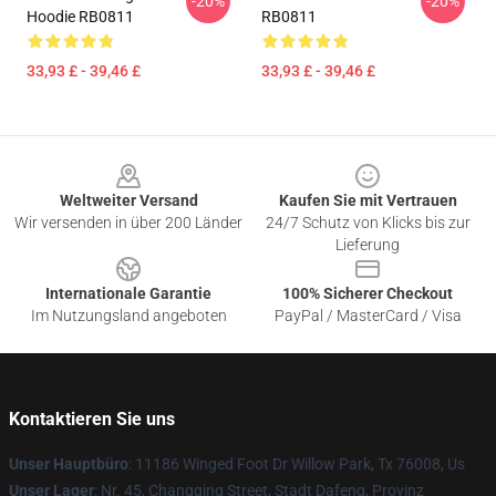
-20%
-20%
Hoodie RB0811
RB0811
33,93 £ - 39,46 £
33,93 £ - 39,46 £
Footer
Weltweiter Versand
Kaufen Sie mit Vertrauen
Wir versenden in über 200 Länder
24/7 Schutz von Klicks bis zur
Lieferung
Internationale Garantie
100% Sicherer Checkout
Im Nutzungsland angeboten
PayPal / MasterCard / Visa
Kontaktieren Sie uns
Unser Hauptbüro
: 11186 Winged Foot Dr Willow Park, Tx 76008, Us
Unser Lager
: Nr. 45, Changqing Street, Stadt Dafeng, Provinz