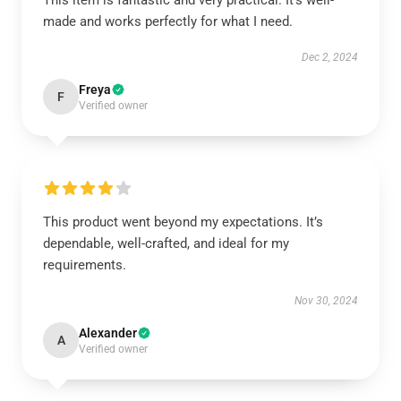
This item is fantastic and very practical. It’s well-
made and works perfectly for what I need.
Dec 2, 2024
Freya
F
Verified owner
This product went beyond my expectations. It’s
dependable, well-crafted, and ideal for my
requirements.
Nov 30, 2024
Alexander
A
Verified owner