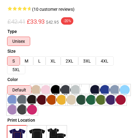
(10 customer reviews)
£42.41
£33.93
-20%
$42.95
Type
Unisex
Size
S
M
L
XL
2XL
3XL
4XL
5XL
Color
Default
Print Location