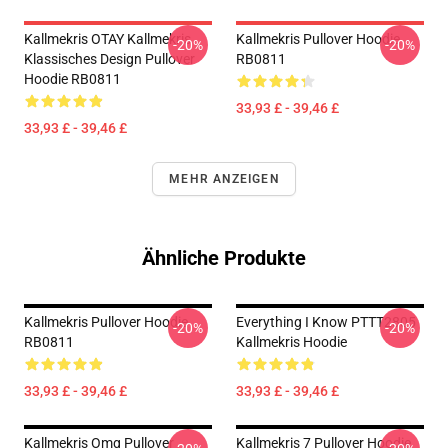
Kallmekris OTAY Kallmekris
Kallmekris Pullover Hoodie
-20%
-20%
Klassisches Design Pullover
RB0811
Hoodie RB0811
33,93 £ - 39,46 £
33,93 £ - 39,46 £
MEHR ANZEIGEN
Ähnliche Produkte
Kallmekris Pullover Hoodie
Everything I Know PTTT2805
-20%
-20%
RB0811
Kallmekris Hoodie
33,93 £ - 39,46 £
33,93 £ - 39,46 £
Kallmekris Omg Pullover
Kallmekris 7 Pullover Hoodie