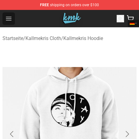
FREE
shipping on orders over $100
KallMeKris Store - Official KallMeKris Merchandise Shop
Open menu
Startseite
/
Kallmekris Cloth
/
Kallmekris Hoodie