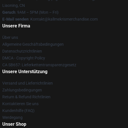
Liaoning, CN
Geruch
: 9AM – 5PM (Mon – Fri)
E-Mail senden
: Kontakt@kallmekrismerchandise.com
Unsere Firma
Über uns
Allgemeine Geschäftsbedingungen
Datenschutzrichtlinien
DMCA - Copyright Policy
CA SB657: Lieferkettentransparenzgesetz
Unsere Unterstützung
Versand und Lieferrichtlinien
Zahlungsbedingungen
Return & Refund Richtlinien
Kontaktieren Sie uns
Kundenhilfe (FAQ)
Werdegang
Unser Shop