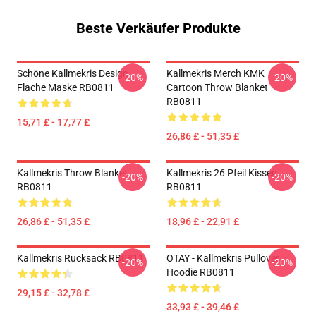
Beste Verkäufer Produkte
Schöne Kallmekris Design
Kallmekris Merch KMK
-20%
-20%
Flache Maske RB0811
Cartoon Throw Blanket
RB0811
15,71 £ - 17,77 £
26,86 £ - 51,35 £
Kallmekris Throw Blanket
Kallmekris 26 Pfeil Kissen
-20%
-20%
RB0811
RB0811
26,86 £ - 51,35 £
18,96 £ - 22,91 £
Kallmekris Rucksack RB0811
OTAY - Kallmekris Pullover
-20%
-20%
Hoodie RB0811
29,15 £ - 32,78 £
33,93 £ - 39,46 £