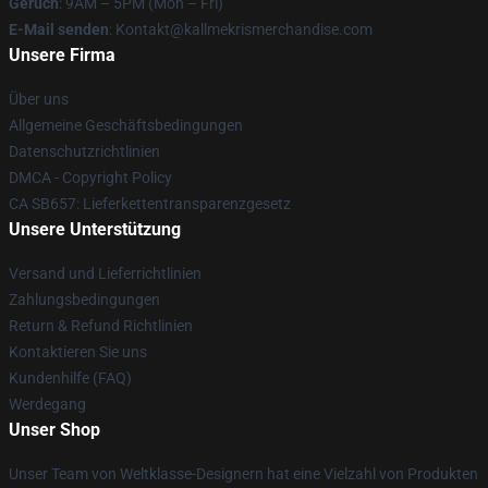
Geruch
: 9AM – 5PM (Mon – Fri)
E-Mail senden
: Kontakt@kallmekrismerchandise.com
Unsere Firma
Über uns
Allgemeine Geschäftsbedingungen
Datenschutzrichtlinien
DMCA - Copyright Policy
CA SB657: Lieferkettentransparenzgesetz
Unsere Unterstützung
Versand und Lieferrichtlinien
Zahlungsbedingungen
Return & Refund Richtlinien
Kontaktieren Sie uns
Kundenhilfe (FAQ)
Werdegang
Unser Shop
Unser Team von Weltklasse-Designern hat eine Vielzahl von Produkten