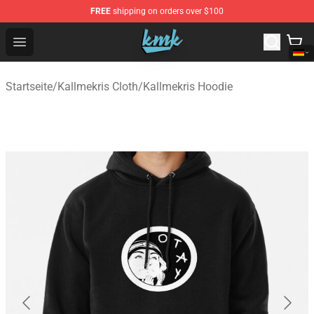
FREE
shipping on orders over $100
KallMeKris Store - Official KallMeKris Merchandise Shop
Open menu
Startseite
/
Kallmekris Cloth
/
Kallmekris Hoodie