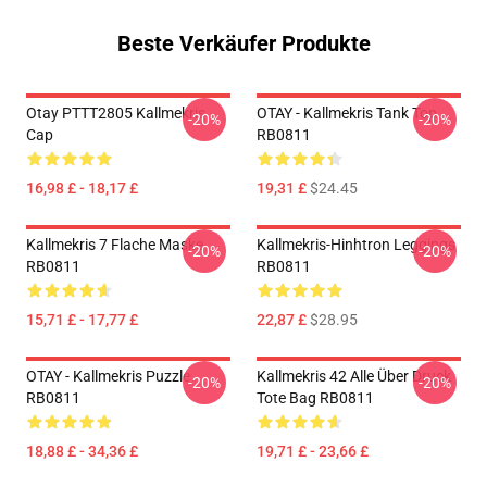
Beste Verkäufer Produkte
Otay PTTT2805 Kallmekris
OTAY - Kallmekris Tank Top
-20%
-20%
Cap
RB0811
16,98 £ - 18,17 £
19,31 £
$24.45
Kallmekris 7 Flache Maske
Kallmekris-Hinhtron Leggings
-20%
-20%
RB0811
RB0811
15,71 £ - 17,77 £
22,87 £
$28.95
OTAY - Kallmekris Puzzle
Kallmekris 42 Alle Über Druck
-20%
-20%
RB0811
Tote Bag RB0811
18,88 £ - 34,36 £
19,71 £ - 23,66 £