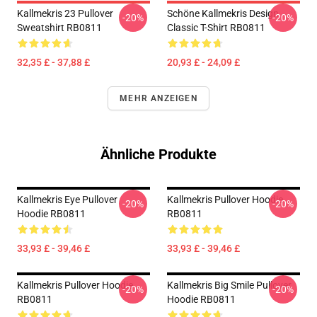
Kallmekris 23 Pullover
Schöne Kallmekris Design
-20%
-20%
Sweatshirt RB0811
Classic T-Shirt RB0811
32,35 £ - 37,88 £
20,93 £ - 24,09 £
MEHR ANZEIGEN
Ähnliche Produkte
Kallmekris Eye Pullover
Kallmekris Pullover Hoodie
-20%
-20%
Hoodie RB0811
RB0811
33,93 £ - 39,46 £
33,93 £ - 39,46 £
Kallmekris Pullover Hoodie
Kallmekris Big Smile Pullover
-20%
-20%
RB0811
Hoodie RB0811