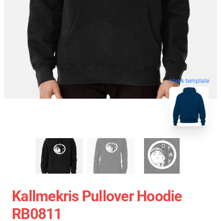
blank template
Kallmekris Pullover Hoodie
RB0811