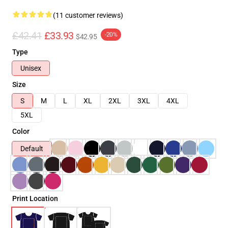
(11 customer reviews)
£42.41
£33.93
-20%
$42.95
Type
Unisex
Size
S
M
L
XL
2XL
3XL
4XL
5XL
Color
Default
Print Location