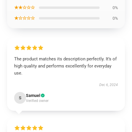
★★☆☆☆
0%
★☆☆☆☆
0%
The product matches its description perfectly. It’s of
high quality and performs excellently for everyday
use.
Dec 6, 2024
Samuel
S
Verified owner