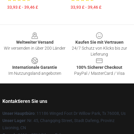
33,93 £ - 39,46 £
33,93 £ - 39,46 £
Footer
Weltweiter Versand
Kaufen Sie mit Vertrauen
Wir versenden in über 200 Länder
24/7 Schutz von Klicks bis zur
Lieferung
Internationale Garantie
100% Sicherer Checkout
Im Nutzungsland angeboten
PayPal / MasterCard / Visa
Kontaktieren Sie uns
Unser Hauptbüro
: 11186 Winged Foot Dr Willow Park, Tx 76008, Us
Unser Lager
: Nr. 45, Changqing Street, Stadt Dafeng, Provinz
Liaoning, CN