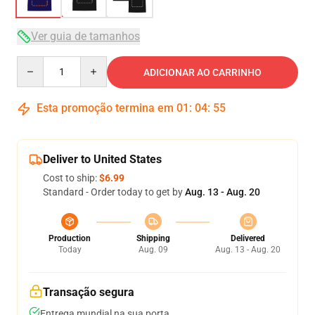
Ver guia de tamanhos
Quantity
ADICIONAR AO CARRINHO
Esta promoção termina em
01
:
04
:
54
Deliver to United States
Cost to ship:
$6.99
Standard - Order today to get by
Aug. 13 - Aug. 20
Production
Shipping
Delivered
Today
Aug. 09
Aug. 13 - Aug. 20
Transação segura
Entrega mundial na sua porta