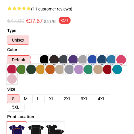
(11 customer reviews)
€47.09
€37.67
-20%
$40.95
Type
Unisex
Color
Default
Size
S
M
L
XL
2XL
3XL
4XL
5XL
Print Location