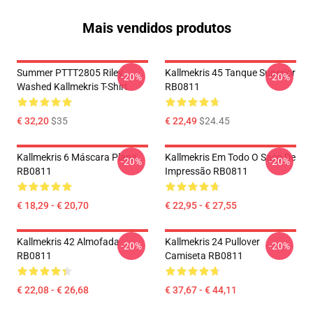
Mais vendidos produtos
Summer PTTT2805 Riley
Kallmekris 45 Tanque Superior
-20%
-20%
Washed Kallmekris T-Shirt
RB0811
€ 32,20
$35
€ 22,49
$24.45
Kallmekris 6 Máscara Plana
Kallmekris Em Todo O Saco De
-20%
-20%
RB0811
Impressão RB0811
€ 18,29 - € 20,70
€ 22,95 - € 27,55
Kallmekris 42 Almofada
Kallmekris 24 Pullover
-20%
-20%
RB0811
Camiseta RB0811
€ 22,08 - € 26,68
€ 37,67 - € 44,11