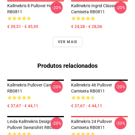
Kallmekris 8 Pullover Hoodie
Kallmekris Ingrid Clássico
-20%
-20%
RB0811
Camiseta RB0811
€ 39,51 - € 45,95
€ 24,38 - € 28,06
VER MAIS
Produtos relacionados
Kallmekris Pullover Camiseta
Kallmekris 46 Pullover
-20%
-20%
RB0811
Camiseta RB0811
€ 37,67 - € 44,11
€ 37,67 - € 44,11
Linda Kallmekris Design
Kallmekris 24 Pullover
-20%
-20%
Pullover Sweatshirt RB0811
Camiseta RB0811