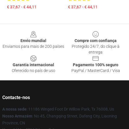
€ 37,67 - € 44,11
€ 37,67 - € 44,11
Footer
Envio mundial
Compre com confiança
Enviamos para mais de 200 países
Protegido 24/7, do clique à
entrega
Garantia internacional
Pagamento 100% seguro
Oferecido no país de uso
PayPal / MasterCard / Visa
Contacte-nos
A nossa sede
: 11186 Winged Foot Dr Willow Park, Tx 76008, Us
Nosso Armazém
: No 45, Changqing Street, Dafeng City, Liaoning
Province, CN