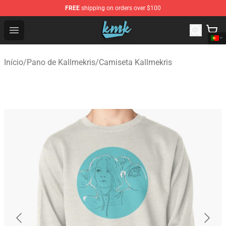
FREE
shipping on orders over $100
KallMeKris Store - Official KallMeKris Merchandise Shop
Open menu
Início
/
Pano de Kallmekris
/
Camiseta Kallmekris