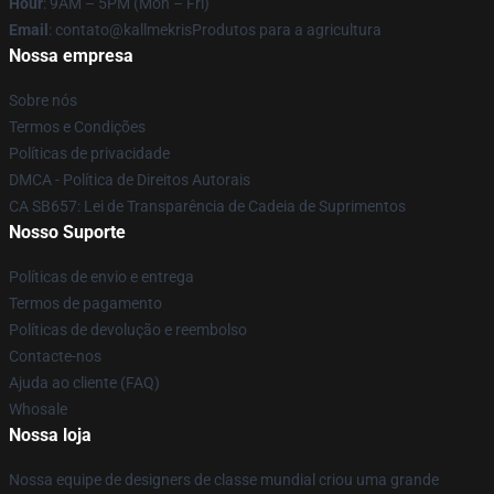
Hour
: 9AM – 5PM (Mon – Fri)
Email
: contato@kallmekrisProdutos para a agricultura
Nossa empresa
Sobre nós
Termos e Condições
Políticas de privacidade
DMCA - Política de Direitos Autorais
CA SB657: Lei de Transparência de Cadeia de Suprimentos
Nosso Suporte
Políticas de envio e entrega
Termos de pagamento
Políticas de devolução e reembolso
Contacte-nos
Ajuda ao cliente (FAQ)
Whosale
Nossa loja
Nossa equipe de designers de classe mundial criou uma grande