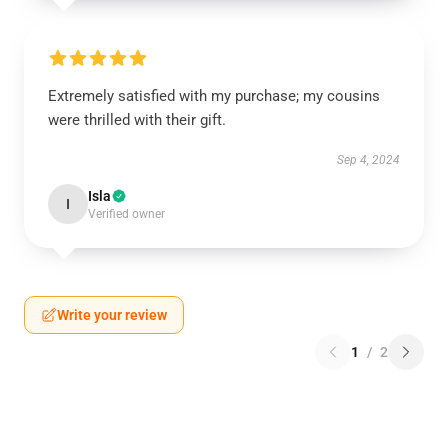
Extremely satisfied with my purchase; my cousins
were thrilled with their gift.
Sep 4, 2024
Isla
I
Verified owner
Write your review
1
/
2