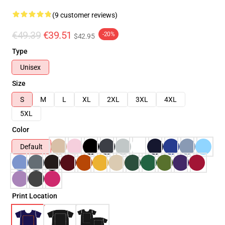
(9 customer reviews)
€49.39
€39.51
-20%
$42.95
Type
Unisex
Size
S
M
L
XL
2XL
3XL
4XL
5XL
Color
Default
Print Location