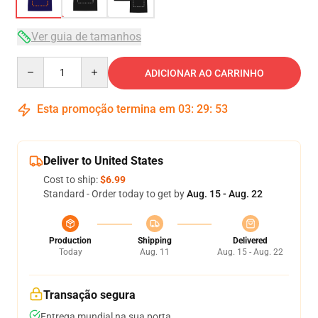
Ver guia de tamanhos
Quantity
ADICIONAR AO CARRINHO
Esta promoção termina em
03
:
29
:
52
Deliver to United States
Cost to ship:
$6.99
Standard - Order today to get by
Aug. 15 - Aug. 22
Production
Shipping
Delivered
Today
Aug. 11
Aug. 15 - Aug. 22
Transação segura
Entrega mundial na sua porta