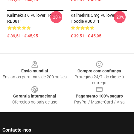
Kallmekris 6 Pullover Hoodie
Kallmekris Omg Pullover
-20%
-20%
RB0811
Hoodie RB0811
€ 39,51 - € 45,95
€ 39,51 - € 45,95
Footer
Envio mundial
Compre com confiança
Enviamos para mais de 200 países
Protegido 24/7, do clique à
entrega
Garantia internacional
Pagamento 100% seguro
Oferecido no país de uso
PayPal / MasterCard / Visa
Contacte-nos