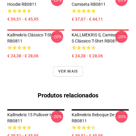
-20%
-20%
Hoodie RB0811
Camiseta RB0811
€ 39,51 - € 45,95
€ 37,67 - € 44,11
Kallmekris Clássico T-Shirt
KALLMEKRIS S, Camisetas E
-20%
-20%
RB0811
S Clássico T-Shirt RB0811
€ 24,38 - € 28,06
€ 24,38 - € 28,06
VER MAIS
Produtos relacionados
Kallmekris 15 Pullover Hoodie
Kallmekris Reboque De Capuz
-20%
-20%
RB0811
RB0811
€ 39,51 - € 45,95
€ 39,51 - € 45,95