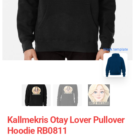
blank template
Kallmekris Otay Lover Pullover
Hoodie RB0811