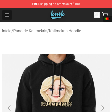
FREE
shipping on orders over $100
KallMeKris Store - Official KallMeKris Merchandise Shop
Open menu
Início
/
Pano de Kallmekris
/
Kallmekris Hoodie