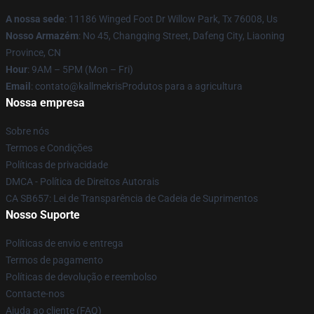
A nossa sede
: 11186 Winged Foot Dr Willow Park, Tx 76008, Us
Nosso Armazém
: No 45, Changqing Street, Dafeng City, Liaoning
Province, CN
Hour
: 9AM – 5PM (Mon – Fri)
Email
: contato@kallmekrisProdutos para a agricultura
Nossa empresa
Sobre nós
Termos e Condições
Políticas de privacidade
DMCA - Política de Direitos Autorais
CA SB657: Lei de Transparência de Cadeia de Suprimentos
Nosso Suporte
Políticas de envio e entrega
Termos de pagamento
Políticas de devolução e reembolso
Contacte-nos
Ajuda ao cliente (FAQ)