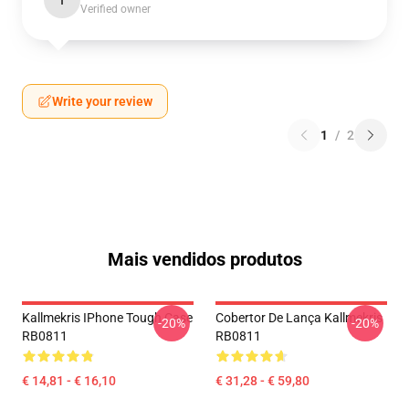
I
Verified owner
Write your review
1
/
2
Mais vendidos produtos
Kallmekris IPhone Tough Case
Cobertor De Lança Kallmekris
-20%
-20%
RB0811
RB0811
€ 14,81 - € 16,10
€ 31,28 - € 59,80