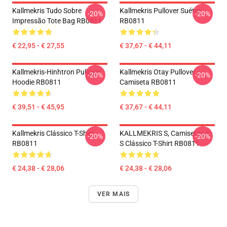
Kallmekris Tudo Sobre
Kallmekris Pullover Suéter
-20%
-20%
Impressão Tote Bag RB0811
RB0811
€ 22,95 - € 27,55
€ 37,67 - € 44,11
Kallmekris-Hinhtron Pullover
Kallmekris Otay Pullover
-20%
-20%
Hoodie RB0811
Camiseta RB0811
€ 39,51 - € 45,95
€ 37,67 - € 44,11
Kallmekris Clássico T-Shirt
KALLMEKRIS S, Camisetas E
-20%
-20%
RB0811
S Clássico T-Shirt RB0811
€ 24,38 - € 28,06
€ 24,38 - € 28,06
VER MAIS