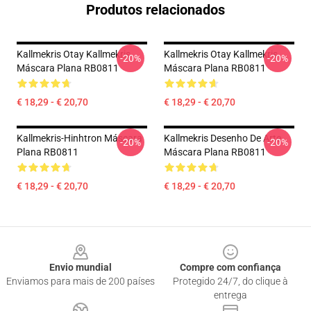
Produtos relacionados
Kallmekris Otay Kallmekris
Kallmekris Otay Kallmekris
-20%
-20%
Máscara Plana RB0811
Máscara Plana RB0811
€ 18,29 - € 20,70
€ 18,29 - € 20,70
Kallmekris-Hinhtron Máscara
Kallmekris Desenho De Arte
-20%
-20%
Plana RB0811
Máscara Plana RB0811
€ 18,29 - € 20,70
€ 18,29 - € 20,70
Footer
Envio mundial
Compre com confiança
Enviamos para mais de 200 países
Protegido 24/7, do clique à
entrega