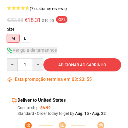
(7 customer reviews)
€22.88
€18.31
-20%
$19.90
Size
M
L
Ver guia de tamanhos
Quantity
ADICIONAR AO CARRINHO
Esta promoção termina em
03
:
23
:
54
Deliver to United States
Cost to ship:
$6.99
Standard - Order today to get by
Aug. 15 - Aug. 22