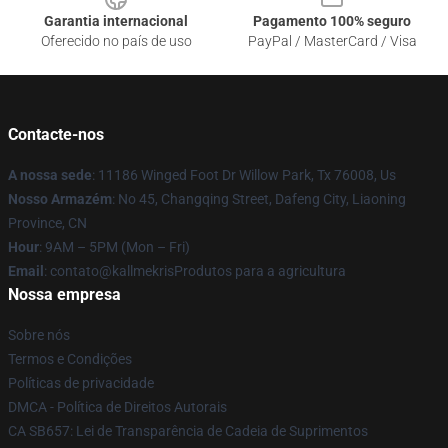
Garantia internacional
Pagamento 100% seguro
Oferecido no país de uso
PayPal / MasterCard / Visa
Contacte-nos
A nossa sede
: 11186 Winged Foot Dr Willow Park, Tx 76008, Us
Nosso Armazém
: No 45, Changqing Street, Dafeng City, Liaoning
Province, CN
Hour
: 9AM – 5PM (Mon – Fri)
Email
: contato@kallmekrisProdutos para a agricultura
Nossa empresa
Sobre nós
Termos e Condições
Políticas de privacidade
DMCA - Política de Direitos Autorais
CA SB657: Lei de Transparência de Cadeia de Suprimentos