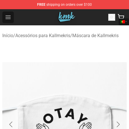
FREE
shipping on orders over $100
KallMeKris Store - Official KallMeKris Merchandise Shop
Open menu
Início
/
Acessórios para Kallmekris
/
Máscara de Kallmekris