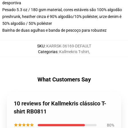
desportiva
Pesado 5.3 oz / 180 gsm material, cores estáveis são 100% algodão
preshrunk, heather cinza é 90% algodão/10% poliéster, urze denim é
50% algodão / 50% poliéster
Bainha de duas agulhas e banda de pescoço para robustez
SKU
:
KARRSK-36169-DEFAULT
Categorias
:
Kallmekris T-shirt
,
What Customers Say
10 reviews for Kallmekris clássico T-
shirt RB0811
★★★★★
80%