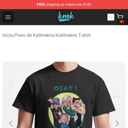
FREE
shipping on orders over $100
KallMeKris Store - Official KallMeKris Merchandise Shop
Open menu
Início
/
Pano de Kallmekris
/
Kallmekris T-shirt