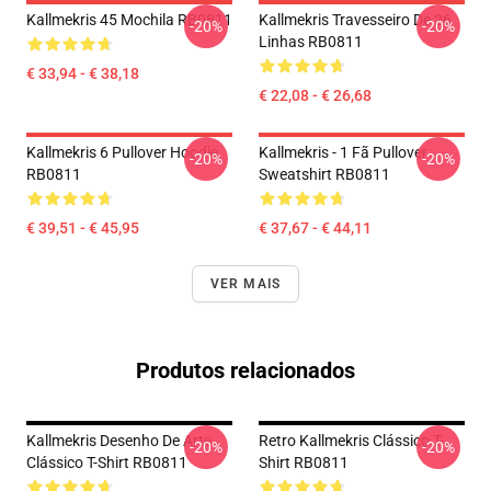
Kallmekris 45 Mochila RB0811
Kallmekris Travesseiro De 26
-20%
-20%
Linhas RB0811
€ 33,94 - € 38,18
€ 22,08 - € 26,68
Kallmekris 6 Pullover Hoodie
Kallmekris - 1 Fã Pullover
-20%
-20%
RB0811
Sweatshirt RB0811
€ 39,51 - € 45,95
€ 37,67 - € 44,11
VER MAIS
Produtos relacionados
Kallmekris Desenho De Arte
Retro Kallmekris Clássico T-
-20%
-20%
Clássico T-Shirt RB0811
Shirt RB0811