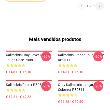
1
/
2
Mais vendidos produtos
Kallmekris Otay Lover IPhone
Kallmekris IPhone Tough Case
-20%
-20%
Tough Case RB0811
RB0811
€ 14,81 - € 16,10
€ 14,81 - € 16,10
Kallmekris Poster RB0811
Otay Kallmekris Lançar O
-20%
-20%
Cobertor RB0811
€ 18,21 - € 42,22
€ 31,28 - € 59,80