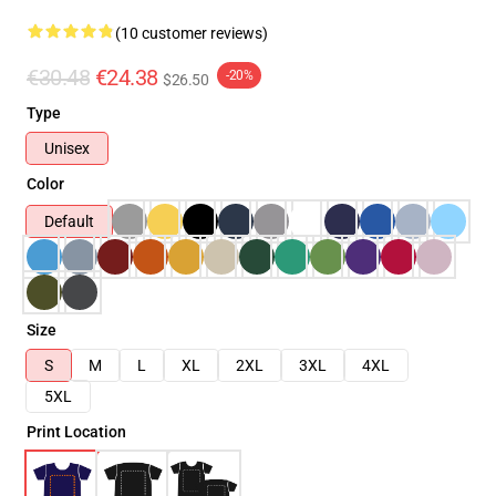
(10 customer reviews)
€30.48
€24.38
-20%
$26.50
Type
Unisex
Color
Default
Size
S
M
L
XL
2XL
3XL
4XL
5XL
Print Location