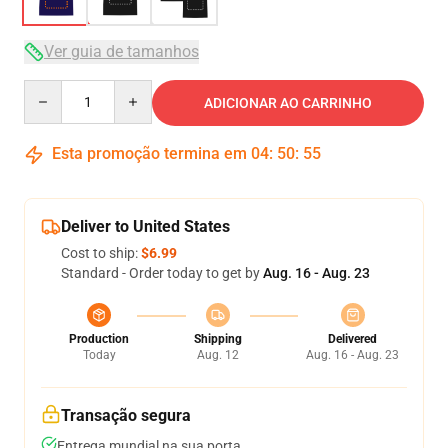
Ver guia de tamanhos
Quantity
ADICIONAR AO CARRINHO
Esta promoção termina em
04
:
50
:
54
Deliver to United States
Cost to ship:
$6.99
Standard - Order today to get by
Aug. 16 - Aug. 23
Production
Shipping
Delivered
Today
Aug. 12
Aug. 16 - Aug. 23
Transação segura
Entrega mundial na sua porta