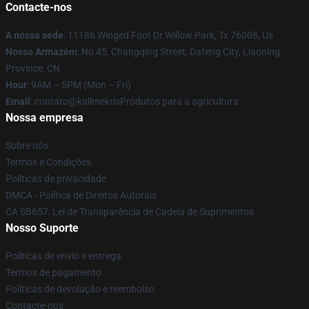
Contacte-nos
A nossa sede
: 11186 Winged Foot Dr Willow Park, Tx 76008, Us
Nosso Armazém
: No 45, Changqing Street, Dafeng City, Liaoning
Province, CN
Hour
: 9AM – 5PM (Mon – Fri)
Email
: contato@kallmekrisProdutos para a agricultura
Nossa empresa
Sobre nós
Termos e Condições
Políticas de privacidade
DMCA - Política de Direitos Autorais
CA SB657: Lei de Transparência de Cadeia de Suprimentos
Nosso Suporte
Políticas de envio e entrega
Termos de pagamento
Políticas de devolução e reembolso
Contacte-nos