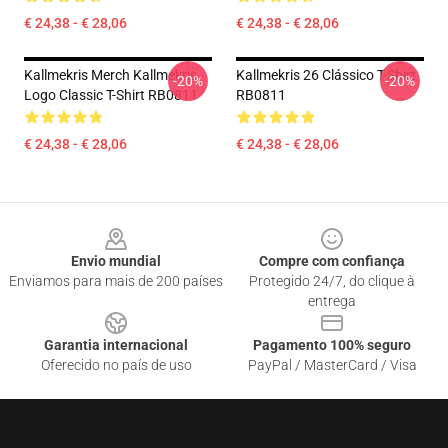
€ 24,38 - € 28,06
€ 24,38 - € 28,06
Kallmekris Merch Kallmekris
Kallmekris 26 Clássico T-Shirt
-20%
-20%
Logo Classic T-Shirt RB0811
RB0811
€ 24,38 - € 28,06
€ 24,38 - € 28,06
Footer
Envio mundial
Compre com confiança
Enviamos para mais de 200 países
Protegido 24/7, do clique à
entrega
Garantia internacional
Pagamento 100% seguro
Oferecido no país de uso
PayPal / MasterCard / Visa