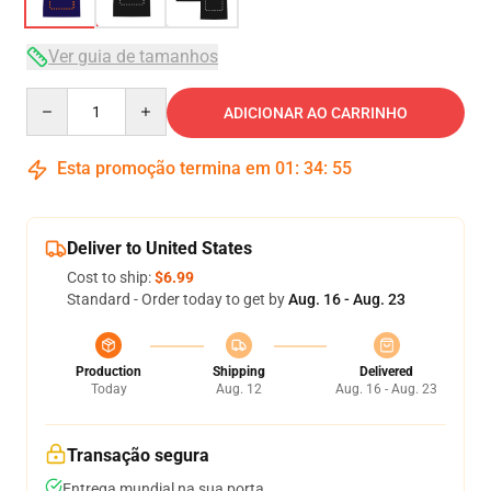
Ver guia de tamanhos
Quantity
ADICIONAR AO CARRINHO
Esta promoção termina em
01
:
34
:
54
Deliver to United States
Cost to ship:
$6.99
Standard - Order today to get by
Aug. 16 - Aug. 23
Production
Shipping
Delivered
Today
Aug. 12
Aug. 16 - Aug. 23
Transação segura
Entrega mundial na sua porta