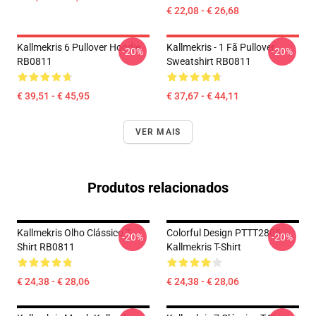
€ 22,08 - € 26,68
Kallmekris 6 Pullover Hoodie
Kallmekris - 1 Fã Pullover
-20%
-20%
RB0811
Sweatshirt RB0811
€ 39,51 - € 45,95
€ 37,67 - € 44,11
VER MAIS
Produtos relacionados
Kallmekris Olho Clássico T-
Colorful Design PTTT2805
-20%
-20%
Shirt RB0811
Kallmekris T-Shirt
€ 24,38 - € 28,06
€ 24,38 - € 28,06