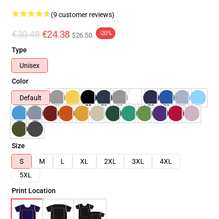
(9 customer reviews)
€30.48
€24.38
-20%
$26.50
Type
Unisex
Color
Default
Size
S
M
L
XL
2XL
3XL
4XL
5XL
Print Location