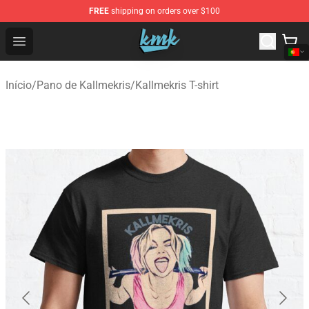
FREE
shipping on orders over $100
KallMeKris Store - Official KallMeKris Merchandise Shop
Open menu
Início
/
Pano de Kallmekris
/
Kallmekris T-shirt