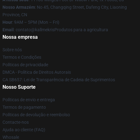
Nosso Armazém
: No 45, Changqing Street, Dafeng City, Liaoning
Province, CN
Hour
: 9AM – 5PM (Mon – Fri)
Email
: contato@kallmekrisProdutos para a agricultura
Nossa empresa
Sobre nós
Termos e Condições
Políticas de privacidade
DMCA - Política de Direitos Autorais
CA SB657: Lei de Transparência de Cadeia de Suprimentos
Nosso Suporte
Políticas de envio e entrega
Termos de pagamento
Políticas de devolução e reembolso
Contacte-nos
Ajuda ao cliente (FAQ)
Whosale