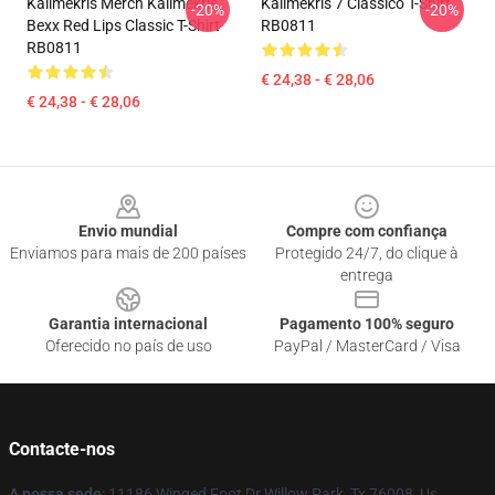
Kallmekris Merch Kallmekris
Kallmekris 7 Clássico T-Shirt
-20%
-20%
Bexx Red Lips Classic T-Shirt
RB0811
RB0811
€ 24,38 - € 28,06
€ 24,38 - € 28,06
Footer
Envio mundial
Compre com confiança
Enviamos para mais de 200 países
Protegido 24/7, do clique à
entrega
Garantia internacional
Pagamento 100% seguro
Oferecido no país de uso
PayPal / MasterCard / Visa
Contacte-nos
A nossa sede
: 11186 Winged Foot Dr Willow Park, Tx 76008, Us