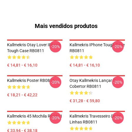
Mais vendidos produtos
Kallmekris Otay Lover IPhone
Kallmekris IPhone Tough Case
-20%
-20%
Tough Case RB0811
RB0811
€ 14,81 - € 16,10
€ 14,81 - € 16,10
Kallmekris Poster RB0811
Otay Kallmekris Lançar O
-20%
-20%
Cobertor RB0811
€ 18,21 - € 42,22
€ 31,28 - € 59,80
Kallmekris 45 Mochila RB0811
Kallmekris Travesseiro De 26
-20%
-20%
Linhas RB0811
€ 33,94 - € 38,18