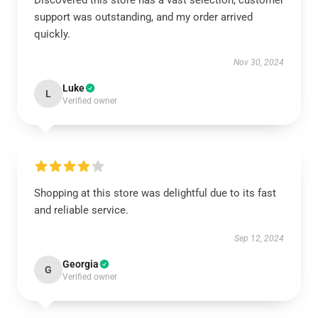
Discovered this store has a vast selection, customer
support was outstanding, and my order arrived
quickly.
Nov 30, 2024
Luke
L
Verified owner
Shopping at this store was delightful due to its fast
and reliable service.
Sep 12, 2024
Georgia
G
Verified owner