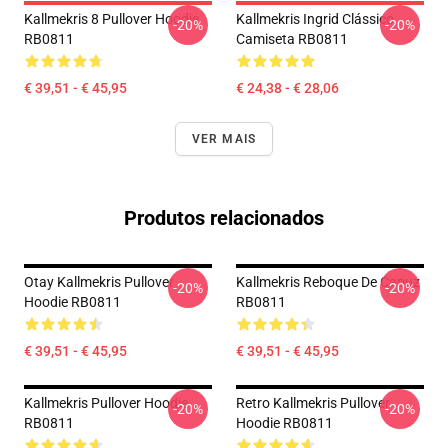
Kallmekris 8 Pullover Hoodie
Kallmekris Ingrid Clássico
-20%
-20%
RB0811
Camiseta RB0811
€ 39,51 - € 45,95
€ 24,38 - € 28,06
VER MAIS
Produtos relacionados
Otay Kallmekris Pullover
Kallmekris Reboque De Capuz
-20%
-20%
Hoodie RB0811
RB0811
€ 39,51 - € 45,95
€ 39,51 - € 45,95
Kallmekris Pullover Hoodie
Retro Kallmekris Pullover
-20%
-20%
RB0811
Hoodie RB0811