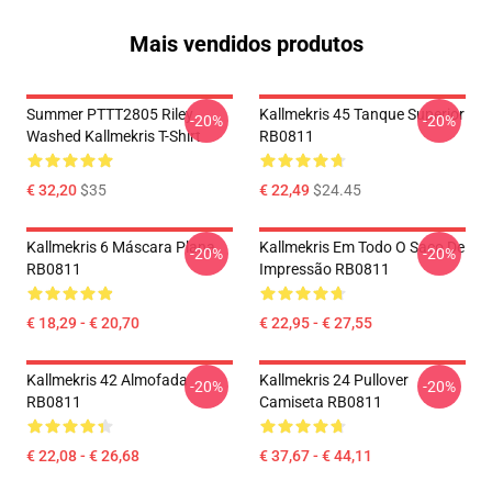
Mais vendidos produtos
Summer PTTT2805 Riley
Kallmekris 45 Tanque Superior
-20%
-20%
Washed Kallmekris T-Shirt
RB0811
€ 32,20
$35
€ 22,49
$24.45
Kallmekris 6 Máscara Plana
Kallmekris Em Todo O Saco De
-20%
-20%
RB0811
Impressão RB0811
€ 18,29 - € 20,70
€ 22,95 - € 27,55
Kallmekris 42 Almofada
Kallmekris 24 Pullover
-20%
-20%
RB0811
Camiseta RB0811
€ 22,08 - € 26,68
€ 37,67 - € 44,11