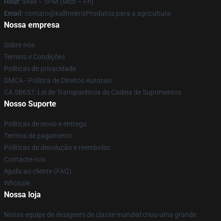
Hour
: 9AM – 5PM (Mon – Fri)
Email
: contato@kallmekrisProdutos para a agricultura
Nossa empresa
Sobre nós
Termos e Condições
Políticas de privacidade
DMCA - Política de Direitos Autorais
CA SB657: Lei de Transparência de Cadeia de Suprimentos
Nosso Suporte
Políticas de envio e entrega
Termos de pagamento
Políticas de devolução e reembolso
Contacte-nos
Ajuda ao cliente (FAQ)
Whosale
Nossa loja
Nossa equipe de designers de classe mundial criou uma grande