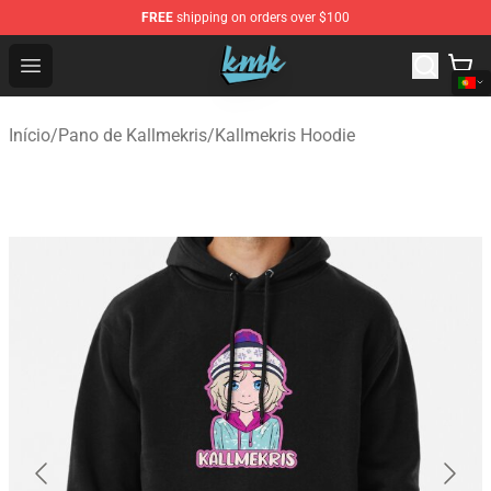
FREE
shipping on orders over $100
KallMeKris Store - Official KallMeKris Merchandise Shop
Open menu
Início
/
Pano de Kallmekris
/
Kallmekris Hoodie