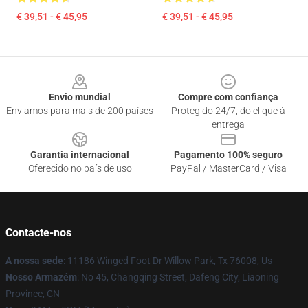
€ 39,51 - € 45,95
€ 39,51 - € 45,95
Footer
Envio mundial
Compre com confiança
Enviamos para mais de 200 países
Protegido 24/7, do clique à
entrega
Garantia internacional
Pagamento 100% seguro
Oferecido no país de uso
PayPal / MasterCard / Visa
Contacte-nos
A nossa sede
: 11186 Winged Foot Dr Willow Park, Tx 76008, Us
Nosso Armazém
: No 45, Changqing Street, Dafeng City, Liaoning
Province, CN