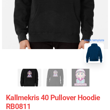
blank template
Kallmekris 40 Pullover Hoodie
RB0811