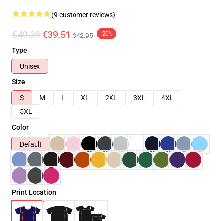
(9 customer reviews)
€49.39
€39.51
-20%
$42.95
Type
Unisex
Size
S
M
L
XL
2XL
3XL
4XL
5XL
Color
Default
Print Location