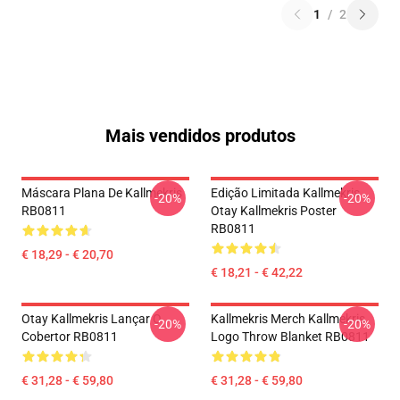
1
/
2
Mais vendidos produtos
Máscara Plana De Kallmekris
Edição Limitada Kallmekris
-20%
-20%
RB0811
Otay Kallmekris Poster
RB0811
€ 18,29 - € 20,70
€ 18,21 - € 42,22
Otay Kallmekris Lançar O
Kallmekris Merch Kallmekris
-20%
-20%
Cobertor RB0811
Logo Throw Blanket RB0811
€ 31,28 - € 59,80
€ 31,28 - € 59,80