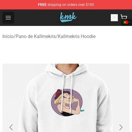
FREE
shipping on orders over $100
KallMeKris Store - Official KallMeKris Merchandise Shop
Open menu
Início
/
Pano de Kallmekris
/
Kallmekris Hoodie