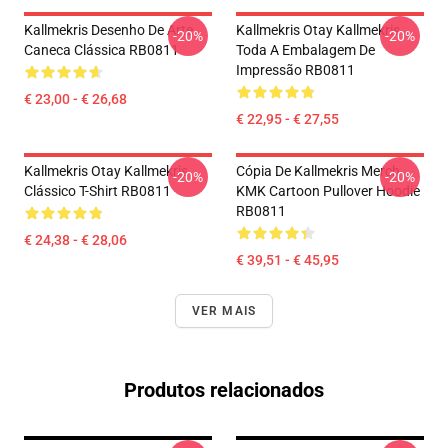
Kallmekris Desenho De Arte
Kallmekris Otay Kallmekris
-20%
-20%
Caneca Clássica RB0811
Toda A Embalagem De
Impressão RB0811
€ 23,00 - € 26,68
€ 22,95 - € 27,55
Kallmekris Otay Kallmekris
Cópia De Kallmekris Merch
-20%
-20%
Clássico T-Shirt RB0811
KMK Cartoon Pullover Hoodie
RB0811
€ 24,38 - € 28,06
€ 39,51 - € 45,95
VER MAIS
Produtos relacionados