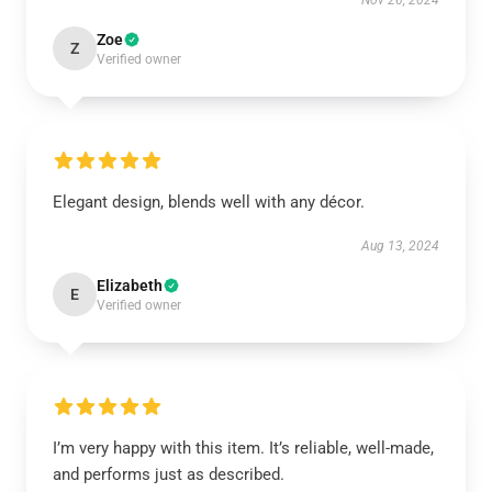
Nov 26, 2024
Zoe
Z
Verified owner
Elegant design, blends well with any décor.
Aug 13, 2024
Elizabeth
E
Verified owner
I’m very happy with this item. It’s reliable, well-made,
and performs just as described.