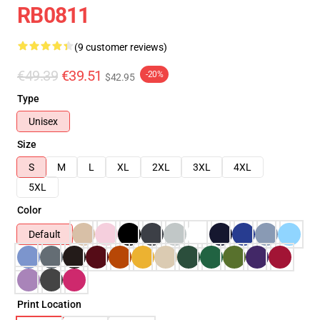
RB0811
(9 customer reviews)
€49.39
€39.51
-20%
$42.95
Type
Unisex
Size
S
M
L
XL
2XL
3XL
4XL
5XL
Color
Default
Print Location