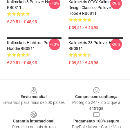
Kallmekris 8 Pullover Hoodie
Kallmekris OTAY Kallmekris
-20%
-20%
RB0811
Design Clássico Pullover
Hoodie RB0811
€ 39,51 - € 45,95
€ 39,51 - € 45,95
Kallmekris-Hinhtron Pullover
Kallmekris 23 Pullover Hoodie
-20%
-20%
Hoodie RB0811
RB0811
€ 39,51 - € 45,95
€ 39,51 - € 45,95
Footer
Envio mundial
Compre com confiança
Enviamos para mais de 200 países
Protegido 24/7, do clique à
entrega
Garantia internacional
Pagamento 100% seguro
Oferecido no país de uso
PayPal / MasterCard / Visa