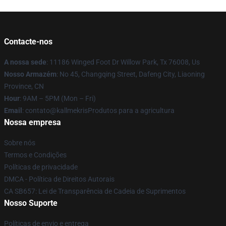
Contacte-nos
A nossa sede
: 11186 Winged Foot Dr Willow Park, Tx 76008, Us
Nosso Armazém
: No 45, Changqing Street, Dafeng City, Liaoning
Province, CN
Hour
: 9AM – 5PM (Mon – Fri)
Email
: contato@kallmekrisProdutos para a agricultura
Nossa empresa
Sobre nós
Termos e Condições
Políticas de privacidade
DMCA - Política de Direitos Autorais
CA SB657: Lei de Transparência de Cadeia de Suprimentos
Nosso Suporte
Políticas de envio e entrega