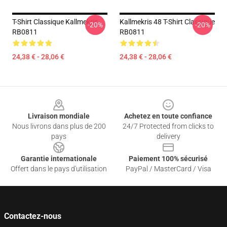
T-Shirt Classique Kallmekris
Kallmekris 48 T-Shirt Classique
-20%
-20%
RB0811
RB0811
24,38 € - 28,06 €
24,38 € - 28,06 €
Footer
Livraison mondiale
Achetez en toute confiance
Nous livrons dans plus de 200
24/7 Protected from clicks to
pays
delivery
Garantie internationale
Paiement 100% sécurisé
Offert dans le pays d'utilisation
PayPal / MasterCard / Visa
Contactez-nous