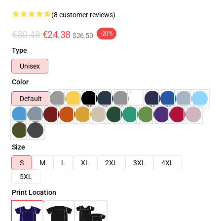
(8 customer reviews)
€30.48
€24.38
-20%
$26.50
Type
Unisex
Color
Default
Size
S
M
L
XL
2XL
3XL
4XL
5XL
Print Location