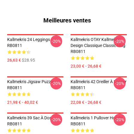
Meilleures ventes
Kallmekris 24 Leggings
Kallmekris OTAY Kallmekris
-20%
-20%
RB0811
Design Classique Classic Mug
RB0811
26,63 €
$28.95
23,00 € - 26,68 €
Kallmekris Jigsaw Puzzle
Kallmekris 42 Oreiller À Lancer
-20%
-20%
RB0811
RB0811
21,98 € - 40,02 €
22,08 € - 26,68 €
Kallmekris 39 Sac À Dos
Kallmekris 1 Pullover Hoodie
-20%
-20%
RB0811
RB0811