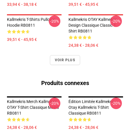
33,94 € - 38,18 €
39,51 € - 45,95 €
Kallmekris T-Shirts Pullover
Kallmekris OTAY Kallmekris
-20%
-20%
Hoodie RB0811
Design Classique Classic T-
Shirt RB0811
39,51 € - 45,95 €
24,38 € - 28,06 €
VOIR PLUS
Produits connexes
Kallmekris Merch Kallmekris
Édition Limitée Kallmekris
-20%
-20%
OTAY T-Shirt Classique Mains
Otay Kallmekris T-Shirt
RB0811
Classique RB0811
24,38 € - 28,06 €
24,38 € - 28,06 €