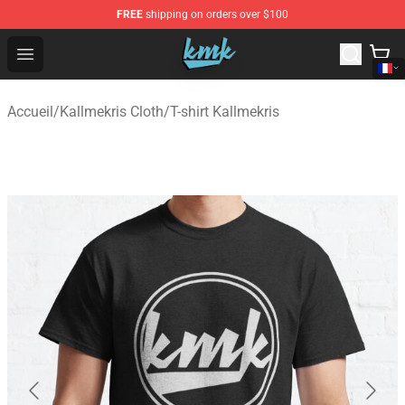
FREE
shipping on orders over $100
KallMeKris Store - Official KallMeKris Merchandise Shop
Open menu
Accueil
/
Kallmekris Cloth
/
T-shirt Kallmekris