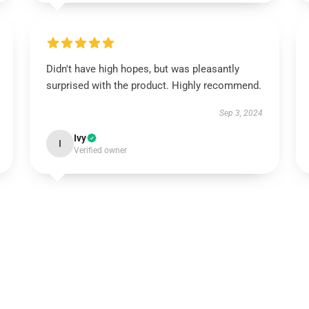
Didn't have high hopes, but was pleasantly
surprised with the product. Highly recommend.
Sep 3, 2024
Ivy
I
Verified owner