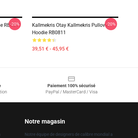
-20%
-20%
die RB0811
Kallmekris Otay Kallmekris Pullover
Hoodie RB0811
39,51 € - 45,95 €
e
Paiement 100% sécurisé
tion
PayPal / MasterCard / Visa
Notre magasin
n
Notre équipe de designers de calibre mondial a