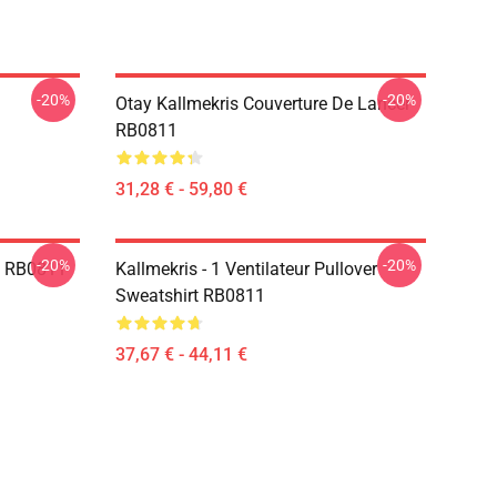
-20%
-20%
Otay Kallmekris Couverture De Lancer
RB0811
31,28 € - 59,80 €
-20%
-20%
ie RB0811
Kallmekris - 1 Ventilateur Pullover
Sweatshirt RB0811
37,67 € - 44,11 €