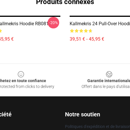
Produits connexes
-20%
Kallmekris Hoodie RB0811
Kallmekris 24 Pull-Over Hoo
45,95 €
39,51 € - 45,95 €
hetez en toute confiance
Garantie international
otected from clicks to delivery
Offert dans le pays d'utilisa
ciété
Notre soutien
Politiques d'expédition et de livraiso