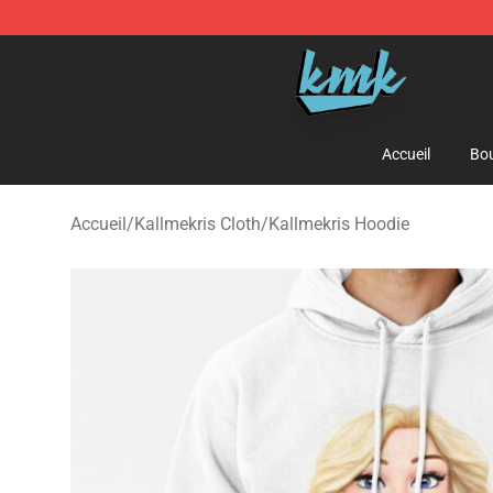
KallMeKris Store - Official KallMeKris Merchandise Sh
Accueil
Bou
Accueil
/
Kallmekris Cloth
/
Kallmekris Hoodie