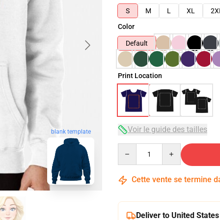
S
M
L
XL
2X
Color
Default
Print Location
Voir le guide des tailles
blank template
Quantity
Cette vente se termine 
Deliver to United States