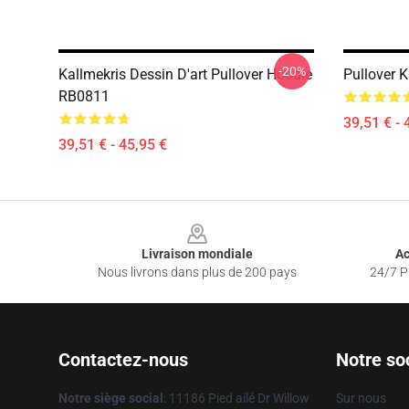
-20%
Kallmekris Dessin D'art Pullover Hoodie
Pullover 
RB0811
39,51 € - 
39,51 € - 45,95 €
Footer
Livraison mondiale
Ac
Nous livrons dans plus de 200 pays
24/7 Pr
Contactez-nous
Notre so
Notre siège social
: 11186 Pied ailé Dr Willow
Sur nous