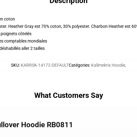
Description
en coton
ster. Heather Gray est 70% coton, 30% polyester. Charbon Heather est 60
 poignets côtelés
ques comptables mondiales
habillés aller 2 tailles
SKU
:
KARRSK-14172-DEFAULT
Catégories
:
Kallmekris Hoodie
,
What Customers Say
Pullover Hoodie RB0811