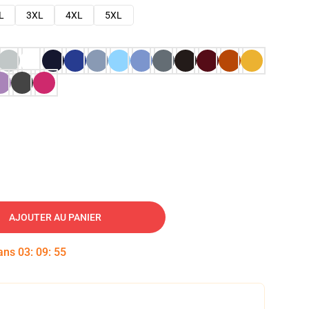
L
3XL
4XL
5XL
AJOUTER AU PANIER
dans
03
:
09
:
54