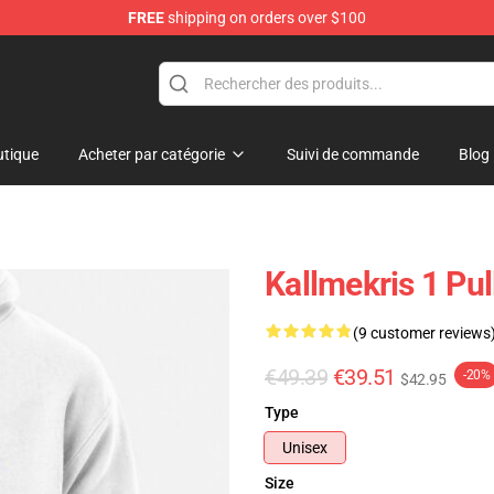
FREE
shipping on orders over $100
op
tique
Acheter par catégorie
Suivi de commande
Blog
Kallmekris 1 Pu
(9 customer reviews
€49.39
€39.51
-20%
$42.95
Type
Unisex
Size