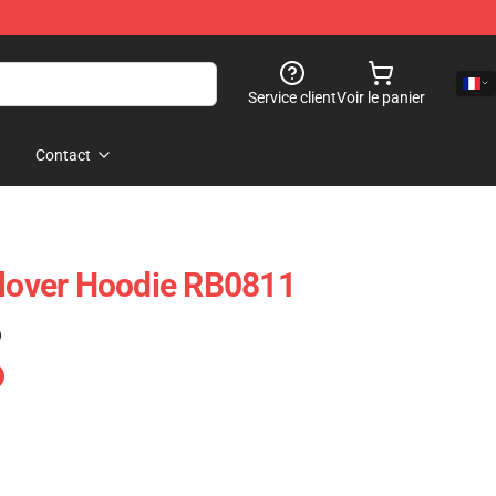
Service client
Voir le panier
Contact
llover Hoodie RB0811
)