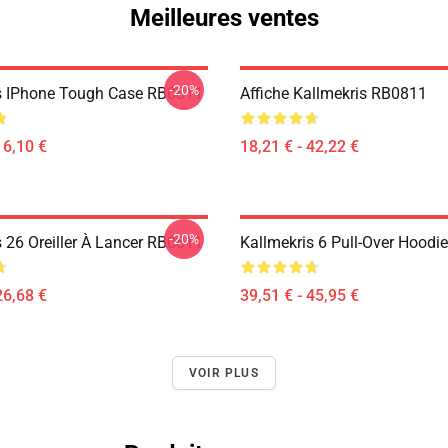
Meilleures ventes
-20%
s IPhone Tough Case RB0811
Affiche Kallmekris RB0811
16,10 €
18,21 € - 42,22 €
-20%
s 26 Oreiller À Lancer RB0811
Kallmekris 6 Pull-Over Hood
26,68 €
39,51 € - 45,95 €
VOIR PLUS