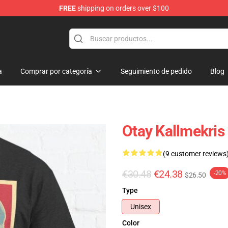
FREE
shipping on orders over $100
op
a
Comprar por categoría
Seguimiento de pedido
Blog
Otay Kallmekris
(9 customer reviews
€30.48
€24.38
-20%
$26.50
Type
Unisex
Color