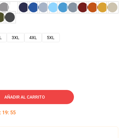
L
3XL
4XL
5XL
AÑADIR AL CARRITO
:
19
:
54