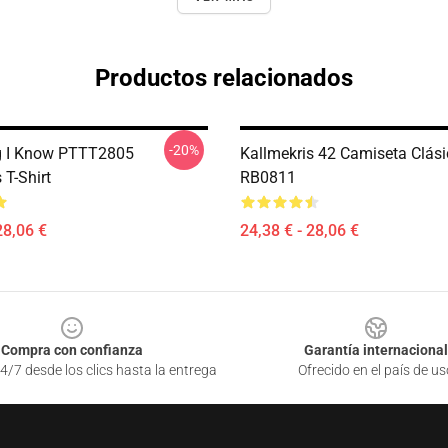
Productos relacionados
-20%
g I Know PTTT2805
Kallmekris 42 Camiseta Clás
 T-Shirt
RB0811
28,06 €
24,38 € - 28,06 €
Compra con confianza
Garantía internacional
4/7 desde los clics hasta la entrega
Ofrecido en el país de us