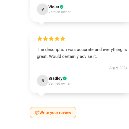
Violet
V
Verified owner
The description was accurate and everything is
great. Would certainly advise it.
Sep 9, 2024
Bradley
B
Verified owner
Write your review