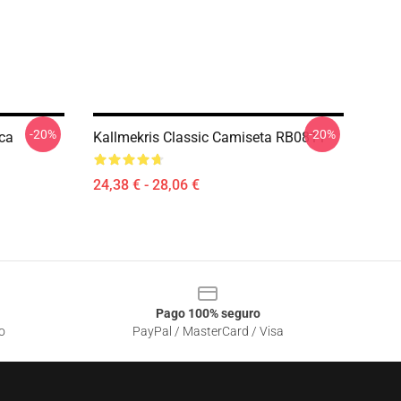
-20%
-20%
ica
Kallmekris Classic Camiseta RB0811
24,38 € - 28,06 €
Pago 100% seguro
o
PayPal / MasterCard / Visa