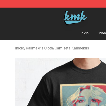
KallMeKris Store - Official KallMeKris Merchandise Sh
Inicio
Tiend
Inicio
/
Kallmekris Cloth
/
Camiseta Kallmekris