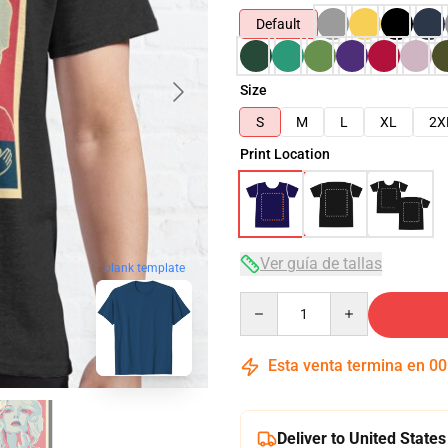
Default
Size
S
M
L
XL
2X
Print Location
Ver guía de tallas
blank template
Quantity
Esta venta termina en
00
Deliver to United States