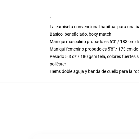
"
La camiseta convencional habitual para una b
Básico, beneficiado, boxy match
Maniquí masculino probado es 6'0" / 183 cm de
Maniquí femenino probado es 5'8" / 173 cm de
Pesado 5,3 oz / 180 gsm tela, colores fuertes
poliéster
Hems doble aguja y banda de cuello para la ro