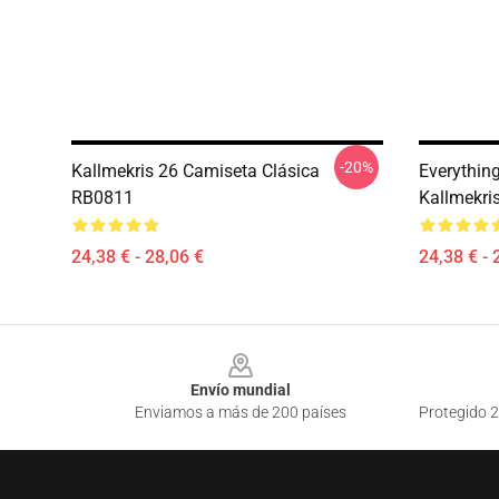
-20%
Kallmekris 26 Camiseta Clásica
Everythin
RB0811
Kallmekris
24,38 € - 28,06 €
24,38 € - 
Footer
Envío mundial
Enviamos a más de 200 países
Protegido 2