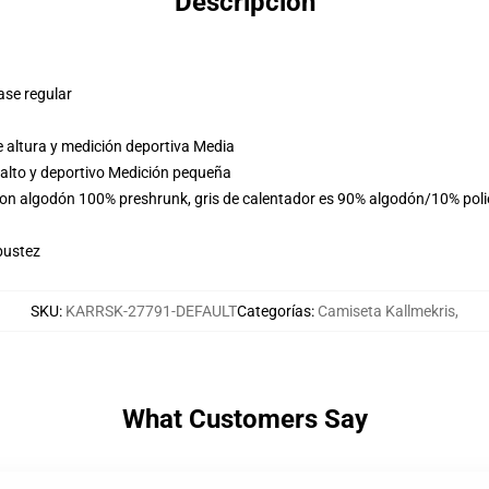
Descripción
ase regular
 altura y medición deportiva Media
 alto y deportivo Medición pequeña
 son algodón 100% preshrunk, gris de calentador es 90% algodón/10% pol
bustez
SKU
:
KARRSK-27791-DEFAULT
Categorías
:
Camiseta Kallmekris
,
What Customers Say