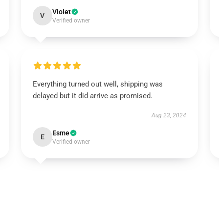
Violet
V
Verified owner
Everything turned out well, shipping was
delayed but it did arrive as promised.
Aug 23, 2024
Esme
E
Verified owner