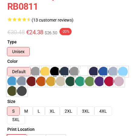
RB0811
(13 customer reviews)
€30.48
€24.38
-20%
$26.50
Type
Unisex
Color
Default
Size
S
M
L
XL
2XL
3XL
4XL
5XL
Print Location