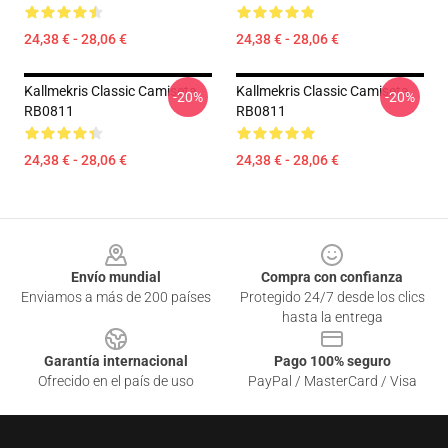
24,38 € - 28,06 €
24,38 € - 28,06 €
Kallmekris Classic Camiseta
Kallmekris Classic Camiseta
-20%
-20%
RB0811
RB0811
24,38 € - 28,06 €
24,38 € - 28,06 €
Footer
Envío mundial
Compra con confianza
Enviamos a más de 200 países
Protegido 24/7 desde los clics
hasta la entrega
Garantía internacional
Pago 100% seguro
Ofrecido en el país de uso
PayPal / MasterCard / Visa