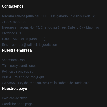
Contáctenos
Nuestra oficina principal
: 11186 Pie ganado Dr Willow Park, Tx
76008, nosotros
Nuestro almacén
: No. 45, Changqing Street, Dafeng City, Liaoning
Province, CN
Hora
: 9AM – 5PM (Mon – Fri)
Email
: contact@kallmekrisgoods.com
Nuestra empresa
Sobre nosotros
Términos y condiciones
Política de privacidad
DMCA - Política de Copyright
CA SB657: Ley de transparencia en la cadena de suministro
Nuestro apoyo
Políticas de envío
Condiciones de pago