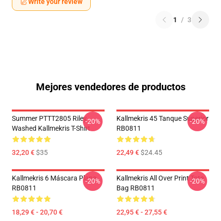
Write your review
1
/
3
Mejores vendedores de productos
Summer PTTT2805 Riley
Kallmekris 45 Tanque Superior
-20%
-20%
Washed Kallmekris T-Shirt
RB0811
32,20 €
$35
22,49 €
$24.45
Kallmekris 6 Máscara Plana
Kallmekris All Over Print Tote
-20%
-20%
RB0811
Bag RB0811
18,29 € - 20,70 €
22,95 € - 27,55 €