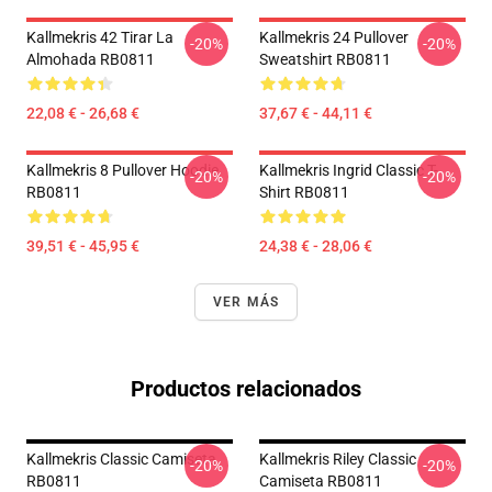
Kallmekris 42 Tirar La
Kallmekris 24 Pullover
-20%
-20%
Almohada RB0811
Sweatshirt RB0811
22,08 € - 26,68 €
37,67 € - 44,11 €
Kallmekris 8 Pullover Hoodie
Kallmekris Ingrid Classic T-
-20%
-20%
RB0811
Shirt RB0811
39,51 € - 45,95 €
24,38 € - 28,06 €
VER MÁS
Productos relacionados
Kallmekris Classic Camiseta
Kallmekris Riley Classic
-20%
-20%
RB0811
Camiseta RB0811