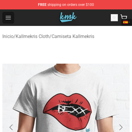
FREE
shipping on orders over $100
KallMeKris Store - Official KallMeKris Merchandise Shop
Open menu
Inicio
/
Kallmekris Cloth
/
Camiseta Kallmekris