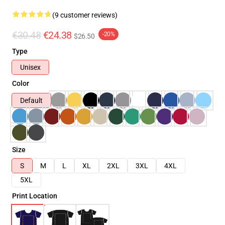
(9 customer reviews)
€30.48
€24.38
-20%
$26.50
Type
Unisex
Color
Default
Size
S
M
L
XL
2XL
3XL
4XL
5XL
Print Location