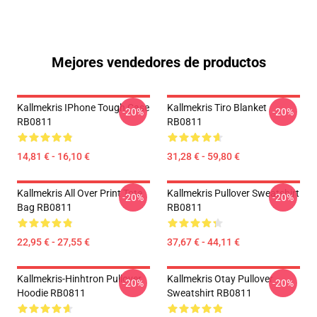
Mejores vendedores de productos
Kallmekris IPhone Tough Case
Kallmekris Tiro Blanket
-20%
-20%
RB0811
RB0811
14,81 € - 16,10 €
31,28 € - 59,80 €
Kallmekris All Over Print Tote
Kallmekris Pullover Sweatshirt
-20%
-20%
Bag RB0811
RB0811
22,95 € - 27,55 €
37,67 € - 44,11 €
Kallmekris-Hinhtron Pullover
Kallmekris Otay Pullover
-20%
-20%
Hoodie RB0811
Sweatshirt RB0811