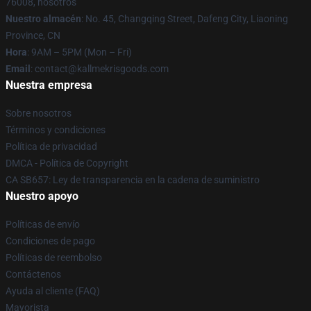
76008, nosotros
Nuestro almacén
: No. 45, Changqing Street, Dafeng City, Liaoning
Province, CN
Hora
: 9AM – 5PM (Mon – Fri)
Email
: contact@kallmekrisgoods.com
Nuestra empresa
Sobre nosotros
Términos y condiciones
Política de privacidad
DMCA - Política de Copyright
CA SB657: Ley de transparencia en la cadena de suministro
Nuestro apoyo
Políticas de envío
Condiciones de pago
Políticas de reembolso
Contáctenos
Ayuda al cliente (FAQ)
Mayorista