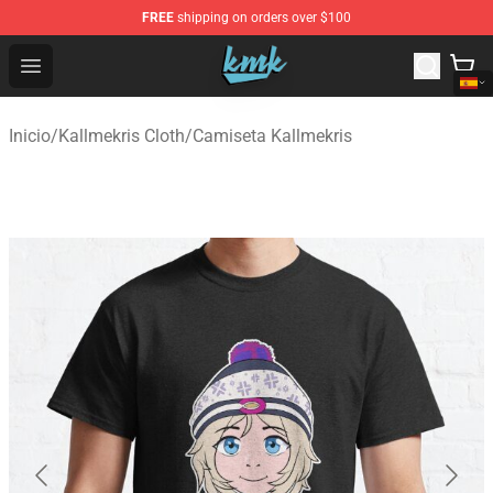
FREE
shipping on orders over $100
KallMeKris Store - Official KallMeKris Merchandise Shop
Open menu
Inicio
/
Kallmekris Cloth
/
Camiseta Kallmekris