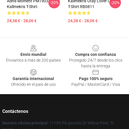
Adhd Moment PM1903
Kallmekris Otay Lover Classic
-20%
-20%
Kallmekris T-Shirt
T-Shirt RB0811
24,38 € - 28,06 €
24,38 € - 28,06 €
Footer
Envío mundial
Compra con confianza
Enviamos a más de 200 países
Protegido 24/7 desde los clics
hasta la entrega
Garantía internacional
Pago 100% seguro
Ofrecido en el país de uso
PayPal / MasterCard / Visa
Contáctenos
Nuestra oficina principal
: 11186 Pie ganado Dr Willow Park, Tx