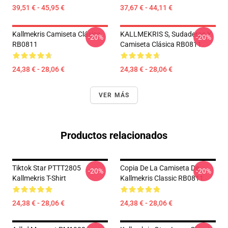
39,51 € - 45,95 €
37,67 € - 44,11 €
Kallmekris Camiseta Clásica
KALLMEKRIS S, Sudaderas Y
-20%
-20%
RB0811
Camiseta Clásica RB0811
24,38 € - 28,06 €
24,38 € - 28,06 €
VER MÁS
Productos relacionados
Tiktok Star PTTT2805
Copia De La Camiseta De
-20%
-20%
Kallmekris T-Shirt
Kallmekris Classic RB0811
24,38 € - 28,06 €
24,38 € - 28,06 €