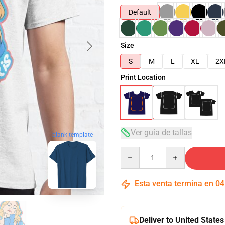
Default
Size
S
M
L
XL
2X
Print Location
Ver guía de tallas
blank template
Quantity
Esta venta termina en
04
Deliver to United States