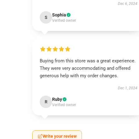
Dec 6, 2024
Sophia
S
Verified owner
Buying from this store was a great experience.
They were very accommodating and offered
generous help with my order changes.
Dec 1, 2024
Ruby
R
Verified owner
Write your review