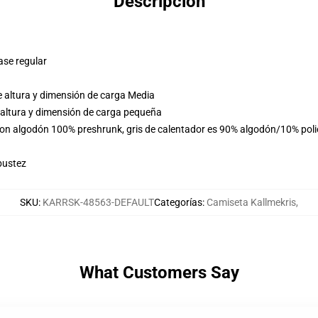
Descripción
ase regular
e altura y dimensión de carga Media
 altura y dimensión de carga pequeña
 son algodón 100% preshrunk, gris de calentador es 90% algodón/10% pol
bustez
SKU
:
KARRSK-48563-DEFAULT
Categorías
:
Camiseta Kallmekris
,
What Customers Say