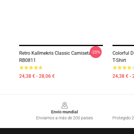
-20%
Retro Kallmekris Classic Camiseta
Colorful 
RB0811
T-Shirt
24,38 € - 28,06 €
24,38 € - 
Footer
Envío mundial
Enviamos a más de 200 países
Protegido 2