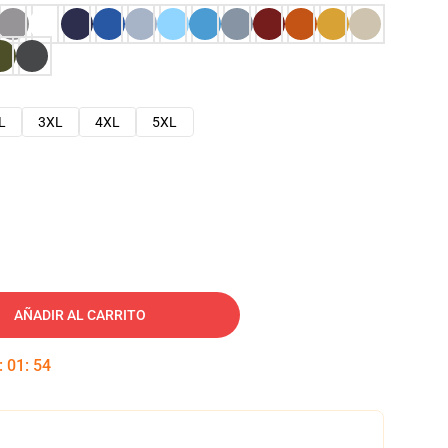
L
3XL
4XL
5XL
AÑADIR AL CARRITO
:
01
:
53