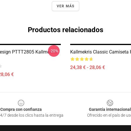
VER MÁS
Productos relacionados
-20%
Design PTTT2805 Kallmekris
Kallmekris Classic Camiseta
24,38 € - 28,06 €
28,06 €
Compra con confianza
Garantía internacional
4/7 desde los clics hasta la entrega
Ofrecido en el país de us