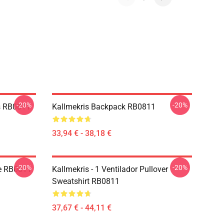
-20%
-20%
s RB0811
Kallmekris Backpack RB0811
33,94 € - 38,18 €
-20%
-20%
ie RB0811
Kallmekris - 1 Ventilador Pullover
Sweatshirt RB0811
37,67 € - 44,11 €