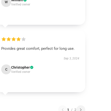
William
W
Verified owner
Provides great comfort, perfect for long use.
Sep 3, 2024
Christopher
C
Verified owner
1
/
2