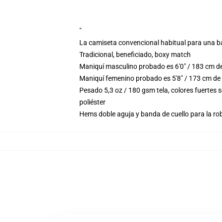
"
La camiseta convencional habitual para una b
Tradicional, beneficiado, boxy match
Maniquí masculino probado es 6'0" / 183 cm d
Maniquí femenino probado es 5'8" / 173 cm de
Pesado 5,3 oz / 180 gsm tela, colores fuertes
poliéster
Hems doble aguja y banda de cuello para la ro