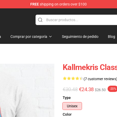
FREE
shipping on orders over $100
op
a
Comprar por categoría
Seguimiento de pedido
Blog
Kallmekris Clas
(7 customer reviews
€30.48
€24.38
-20%
$26.50
Type
Unisex
Color