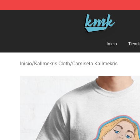
KallMeKris Store - Official KallMeKris Merchandise Sh
Inicio
Tiend
Inicio
/
Kallmekris Cloth
/
Camiseta Kallmekris