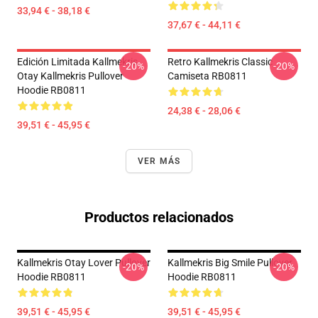
33,94 € - 38,18 €
37,67 € - 44,11 €
Edición Limitada Kallmekris
Retro Kallmekris Classic
-20%
-20%
Otay Kallmekris Pullover
Camiseta RB0811
Hoodie RB0811
24,38 € - 28,06 €
39,51 € - 45,95 €
VER MÁS
Productos relacionados
Kallmekris Otay Lover Pullover
Kallmekris Big Smile Pullover
-20%
-20%
Hoodie RB0811
Hoodie RB0811
39,51 € - 45,95 €
39,51 € - 45,95 €