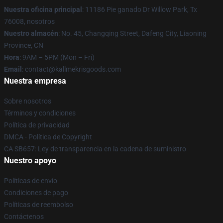
Nuestra oficina principal
: 11186 Pie ganado Dr Willow Park, Tx
76008, nosotros
Nuestro almacén
: No. 45, Changqing Street, Dafeng City, Liaoning
Province, CN
Hora
: 9AM – 5PM (Mon – Fri)
Email
: contact@kallmekrisgoods.com
Nuestra empresa
Sobre nosotros
Términos y condiciones
Política de privacidad
DMCA - Política de Copyright
CA SB657: Ley de transparencia en la cadena de suministro
Nuestro apoyo
Políticas de envío
Condiciones de pago
Políticas de reembolso
Contáctenos