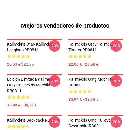
Mejores vendedores de productos
Kallmekris Otay Kallmekris
Kallmekris Otay Kallmekris
-20%
-20%
Leggings RB0811
Tirador RB0811
26,63 €
$28.95
22,08 € - 26,68 €
Edición Limitada Kallmekris
Kallmekris Omg Mochila
-20%
-20%
Otay Kallmekris Mochila
RB0811
RB0811
33,94 € - 38,18 €
33,94 € - 38,18 €
Kallmekris Backpack RB0811
Kallmekris Omg Pullover
-20%
-20%
Sweatshirt RB0811