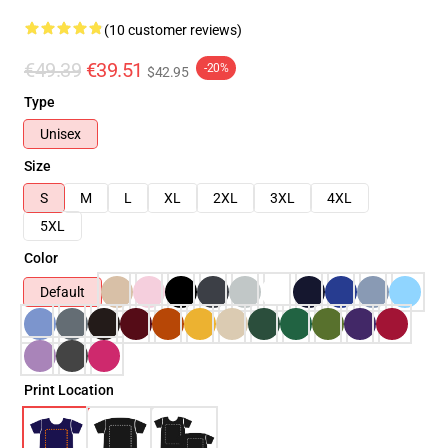
(10 customer reviews)
€49.39
€39.51
-20%
$42.95
Type
Unisex
Size
S
M
L
XL
2XL
3XL
4XL
5XL
Color
Default
Print Location