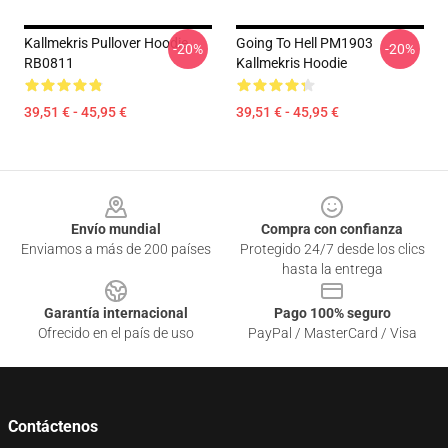
Kallmekris Pullover Hoodie
Going To Hell PM1903
-20%
-20%
RB0811
Kallmekris Hoodie
39,51 € - 45,95 €
39,51 € - 45,95 €
Footer
Envío mundial
Compra con confianza
Enviamos a más de 200 países
Protegido 24/7 desde los clics
hasta la entrega
Garantía internacional
Pago 100% seguro
Ofrecido en el país de uso
PayPal / MasterCard / Visa
Contáctenos