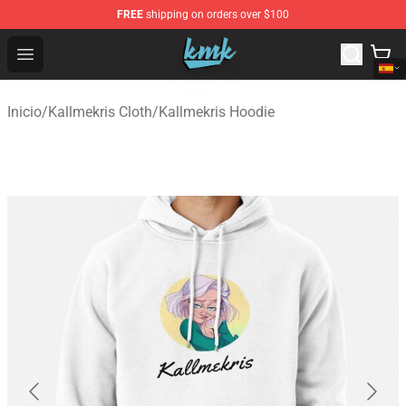
FREE
shipping on orders over $100
KallMeKris Store - Official KallMeKris Merchandise Shop
Open menu
Inicio
/
Kallmekris Cloth
/
Kallmekris Hoodie