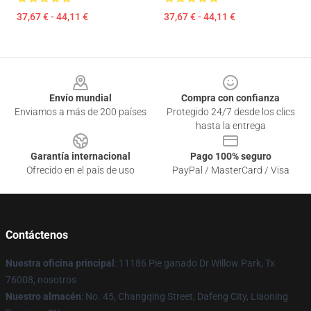
37,67 € - 44,11 €
37,67 € - 44,11 €
Footer
Envío mundial
Compra con confianza
Enviamos a más de 200 países
Protegido 24/7 desde los clics
hasta la entrega
Garantía internacional
Pago 100% seguro
Ofrecido en el país de uso
PayPal / MasterCard / Visa
Contáctenos
Nuestra oficina principal
: 11186 Pie ganado Dr Willow Park, Tx
76008, nosotros
Nuestro almacén
: No. 45, Changqing Street, Dafeng City, Liaoning