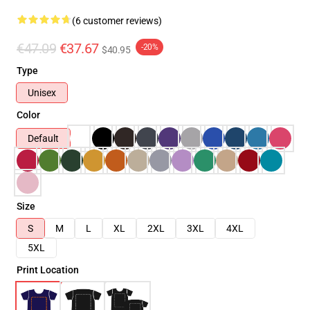
(6 customer reviews)
€47.09
€37.67
-20%
$40.95
Type
Unisex
Color
Default
Size
S
M
L
XL
2XL
3XL
4XL
5XL
Print Location