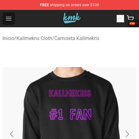
FREE
shipping on orders over $100
KallMeKris Store - Official KallMeKris Merchandise Shop
Open menu
Inicio
/
Kallmekris Cloth
/
Camiseta Kallmekris