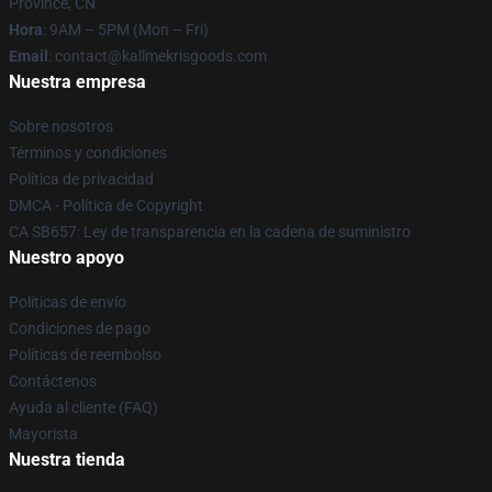
Province, CN
Hora
: 9AM – 5PM (Mon – Fri)
Email
: contact@kallmekrisgoods.com
Nuestra empresa
Sobre nosotros
Términos y condiciones
Política de privacidad
DMCA - Política de Copyright
CA SB657: Ley de transparencia en la cadena de suministro
Nuestro apoyo
Políticas de envío
Condiciones de pago
Políticas de reembolso
Contáctenos
Ayuda al cliente (FAQ)
Mayorista
Nuestra tienda