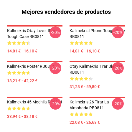
Mejores vendedores de productos
Kallmekris Otay Lover IPhone
Kallmekris IPhone Tough Case
-20%
-20%
Tough Case RB0811
RB0811
14,81 € - 16,10 €
14,81 € - 16,10 €
Kallmekris Poster RB0811
Otay Kallmekris Tirar Blanket
-20%
-20%
RB0811
18,21 € - 42,22 €
31,28 € - 59,80 €
Kallmekris 45 Mochila RB0811
Kallmekris 26 Tirar La
-20%
-20%
Almohada RB0811
33,94 € - 38,18 €
22,08 € - 26,68 €